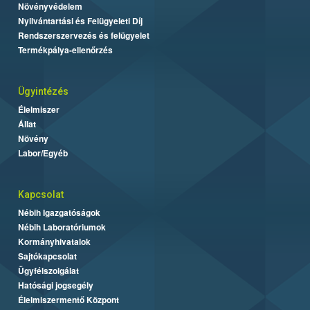
Növényvédelem
Nyilvántartási és Felügyeleti Díj
Rendszerszervezés és felügyelet
Termékpálya-ellenőrzés
Ügyintézés
Élelmiszer
Állat
Növény
Labor/Egyéb
Kapcsolat
Nébih Igazgatóságok
Nébih Laboratóriumok
Kormányhivatalok
Sajtókapcsolat
Ügyfélszolgálat
Hatósági jogsegély
Élelmiszermentő Központ