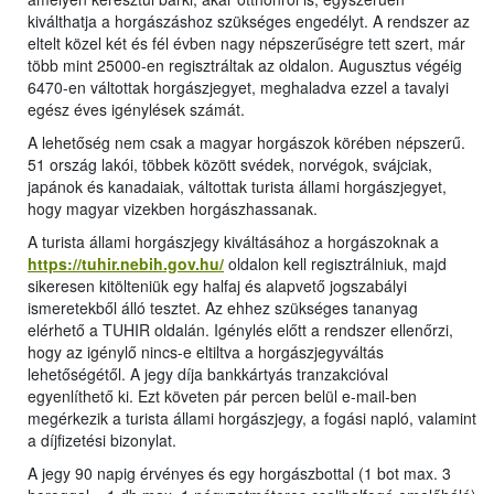
kiválthatja a horgászáshoz szükséges engedélyt. A rendszer az
eltelt közel két és fél évben nagy népszerűségre tett szert, már
több mint 25000-en regisztráltak az oldalon. Augusztus végéig
6470-en váltottak horgászjegyet, meghaladva ezzel a tavalyi
egész éves igénylések számát.
A lehetőség nem csak a magyar horgászok körében népszerű.
51 ország lakói, többek között svédek, norvégok, svájciak,
japánok és kanadaiak, váltottak turista állami horgászjegyet,
hogy magyar vizekben horgászhassanak.
A turista állami horgászjegy kiváltásához a horgászoknak a
https://tuhir.nebih.gov.hu/
oldalon kell regisztrálniuk, majd
sikeresen kitölteniük egy halfaj és alapvető jogszabályi
ismeretekből álló tesztet. Az ehhez szükséges tananyag
elérhető a TUHIR oldalán. Igénylés előtt a rendszer ellenőrzi,
hogy az igénylő nincs-e eltiltva a horgászjegyváltás
lehetőségétől. A jegy díja bankkártyás tranzakcióval
egyenlíthető ki. Ezt követen pár percen belül e-mail-ben
megérkezik a turista állami horgászjegy, a fogási napló, valamint
a díjfizetési bizonylat.
A jegy 90 napig érvényes és egy horgászbottal (1 bot max. 3