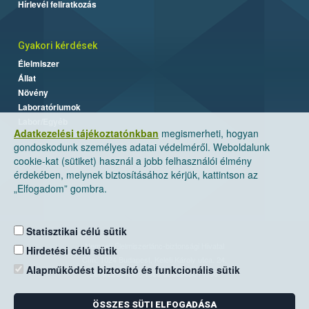
Hírlevél feliratkozás
Gyakori kérdések
Élelmiszer
Állat
Növény
Laboratóriumok
Labor/Egyéb
Adatkezelési tájékoztatónkban
megismerheti, hogyan
gondoskodunk személyes adatai védelméről. Weboldalunk
cookie-kat (sütiket) használ a jobb felhasználói élmény
érdekében, melynek biztosításához kérjük, kattintson az
„Elfogadom” gombra.
Statisztikai célú sütik
Nemzeti Élelmiszerlánc-biztonsági Hivatal
Hirdetési célú sütik
Cím: 1024 Budapest, Keleti Károly utca. 24.
Alapműködést biztosító és funkcionális sütik
Levelezési cím: 1525 Budapest. Pf. 30.
ÖSSZES SÜTI ELFOGADÁSA