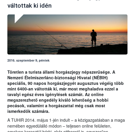
váltottak ki idén
2016. szeptember 9, péntek
Töretlen a turista állami horgászjegy népszerűsége. A
Nemzeti Élelmiszerlánc-biztonsági Hivatal (NÉBIH)
speciális, 90 napos horgászjegyét augusztus végéig több
mint 6400-an váltották ki, már most meghaladva ezzel a
tavalyi egész éves igénylések számát. Az online
megszerezhető engedély kiváló lehetőség a hobbi
pecások, valamint a horgászattal még csak most
ismerkedők számára.
A TUHIR 2014. május 1-jén indult – a közigazgatásban a maga
nemében egyedülálló módon – teljesen online felületen,
amelyen keresztül bárki, akár otthonról is, egyszerűen