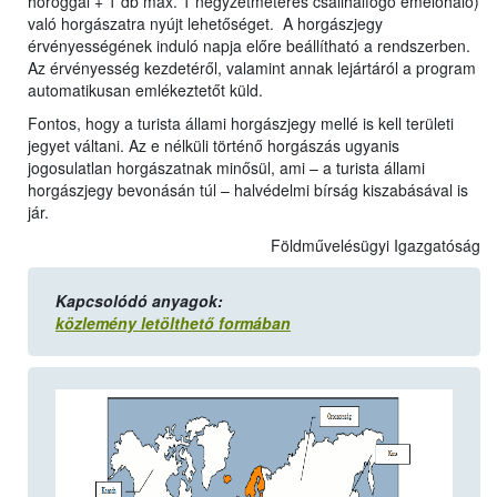
horoggal + 1 db max. 1 négyzetméteres csalihalfogó emelőháló)
való horgászatra nyújt lehetőséget. A horgászjegy
érvényességének induló napja előre beállítható a rendszerben.
Az érvényesség kezdetéről, valamint annak lejártáról a program
automatikusan emlékeztetőt küld.
Fontos, hogy a turista állami horgászjegy mellé is kell területi
jegyet váltani. Az e nélküli történő horgászás ugyanis
jogosulatlan horgászatnak minősül, ami – a turista állami
horgászjegy bevonásán túl – halvédelmi bírság kiszabásával is
jár.
Földművelésügyi Igazgatóság
Kapcsolódó anyagok:
közlemény letölthető formában