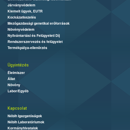
Járványvédelem
Kiemelt ügyek, EUTR
Kockázatkezelés
Mezőgazdasági genetikai erőforrások
Növényvédelem
Nyilvántartási és Felügyeleti Díj
Rendszerszervezés és felügyelet
Termékpálya-ellenőrzés
Ügyintézés
Élelmiszer
Állat
Növény
Labor/Egyéb
Kapcsolat
Nébih Igazgatóságok
Nébih Laboratóriumok
Kormányhivatalok