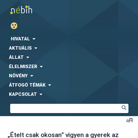
HIVATAL
AKTUÁLIS
ÁLLAT
ÉLELMISZER
NÖVÉNY
ÁTFOGÓ TÉMÁK
KAPCSOLAT
„Ételt csak okosan” vigyen a gyerek az