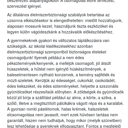
beszerezett alapanyagokból! A csomagolás előre tervezést,
szervezést igényel.
Az általános élelmiszerbiztonsági szabályok betartása az
uzsonna elkésztésekor is elengedhetetlen: mielőtt hozzáfogunk,
alaposan mossunk kezet, használjunk tiszta eszközöket és
legyen külön vágódeszkánk a hozzávalók előkészítéséhez.
A gyermekeknek gyakori és változatos táplálkozásra van
szükségük, az iskolai kisétkezésekhez azonban
élelmiszerbiztonsági szempontból biztonságos ételeket
csomagoljunk! Ilyenek például a nem édes
péksütemények/kenyerek, a melléjük csomagolt, jól átsült
hússzeletek, a hűtést nem igénylő húskészítmények, a
balesetmentesen nyitható konzervek, a kemény sajtfélék és
müzli-szeletek. Kerüljük az édességet, cukorkát, csokoládét,
édes kekszeket, és édes süteményeket, helyette a szezonális
gyümölcsöket részesítsük előnyben. A zöldségek és gyümölcsök
közül jól bírja a szállítást például az alma, a körte, a szilva, a
szőlő, illetve a megtisztított pálcikákra vágott répa és a karalábé.
A gyorsan romló pástétomok, halas krémek, halszeletek
elcsomagolása nem javasolt, mert ezek hűvösen tartása nem
garantált, hiszen nem tudhatjuk, hogy mikor (melyik szünetben)
lesz lehetősége a gyereknek elfogyasztani. Fontos a megfelelő