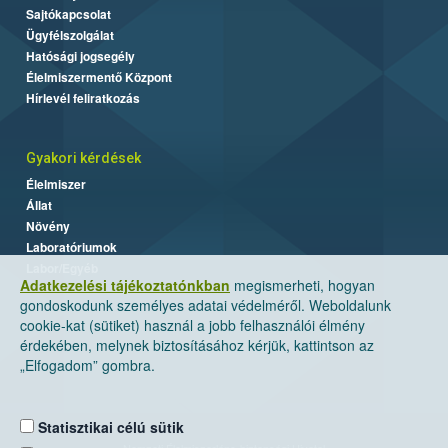
Sajtókapcsolat
Ügyfélszolgálat
Hatósági jogsegély
Élelmiszermentő Központ
Hírlevél feliratkozás
Gyakori kérdések
Élelmiszer
Állat
Növény
Laboratóriumok
Labor/Egyéb
Adatkezelési tájékoztatónkban
megismerheti, hogyan
gondoskodunk személyes adatai védelméről. Weboldalunk
cookie-kat (sütiket) használ a jobb felhasználói élmény
érdekében, melynek biztosításához kérjük, kattintson az
„Elfogadom” gombra.
Statisztikai célú sütik
Nemzeti Élelmiszerlánc-biztonsági Hivatal