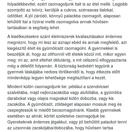
folyadékbevitel, ezért csomagoljunk italt is az étel mellé. Legjobb
szomjoltó az ivóvíz, kerüljük a cukros, szénsavas italokat,
üdítőket. A jól záródó, könnyű palackba csomagolt, alaposan
lehűtött ital a tízórai mellé csomagolva annak hűvösen
tartásában is segítség lehet.
A kisétkezésekre szánt élelmiszerek kiválasztásakor érdemes
megnézni, hogy mi lesz az aznapi ebéd és annak megfelelő, azt
kiegészítő ételt és gyümölcsöt csomagolni. A gyermekkel is
beszéljük át, hogy az otthonról vitt ételek közül mit, mikor egyen
meg: mi az, amit eltehet délutánig, s mit célszerű elfogyasztania
még a délelőtt folyamán. A biztonság kedvéért tegyünk a
gyermek táskájába nedves törlőkendőt is, hogy étkezés előtt
mindenképp legyen lehetősége megtisztítani a kezét.
Mindent külön csomagoljunk be: például a szendvicset
szalvétába, majd nejlonzacskóba vagy alufóliába, a gyümölcs
darabokat vagy olajos magvakat külön dobozba, vagy kis
zacskóba. A gyümölcsöt, zöldséget alaposan mossuk meg és
csepegtessük le mielőtt becsomagolnánk. Kisebb gyermekek
esetében az almát, körtét szeletelve csomagoljuk be.
Gyerekeknek érdemes jégakkut, vagy jól behűtött palackot tenni
az uzsonnás zacskójába/dobozába, hogy hűvösen tartsa