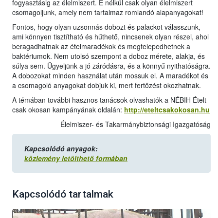
fogyasztásig az élelmiszert. E nélkül csak olyan élelmiszert
csomagoljunk, amely nem tartalmaz romlandó alapanyagokat!
Fontos, hogy olyan uzsonnás dobozt és palackot válasszunk,
ami könnyen tisztítható és hűthető, nincsenek olyan részei, ahol
beragadhatnak az ételmaradékok és megtelepedhetnek a
baktériumok. Nem utolsó szempont a doboz mérete, alakja, és
súlya sem. Ügyeljünk a jó záródásra, és a könnyű nyithatóságra.
A dobozokat minden használat után mossuk el. A maradékot és
a csomagoló anyagokat dobjuk ki, mert fertőzést okozhatnak.
A témában további hasznos tanácsok olvashatók a NÉBIH Ételt
csak okosan kampányának oldalán:
http://eteltcsakokosan.hu
Élelmiszer- és Takarmánybiztonsági Igazgatóság
Kapcsolódó anyagok:
közlemény letölthető formában
Kapcsolódó tartalmak