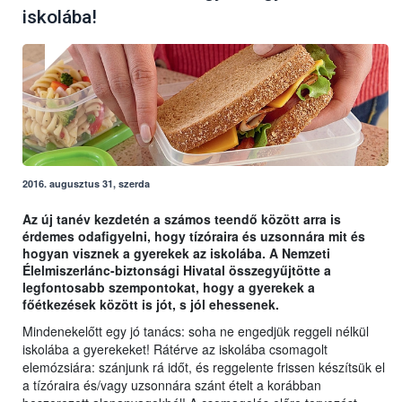
iskolába!
2016. augusztus 31, szerda
Az új tanév kezdetén a számos teendő között arra is
érdemes odafigyelni, hogy tízóraira és uzsonnára mit és
hogyan visznek a gyerekek az iskolába. A Nemzeti
Élelmiszerlánc-biztonsági Hivatal összegyűjtötte a
legfontosabb szempontokat, hogy a gyerekek a
főétkezések között is jót, s jól ehessenek.
Mindenekelőtt egy jó tanács: soha ne engedjük reggeli nélkül
iskolába a gyerekeket! Rátérve az iskolába csomagolt
elemózsiára: szánjunk rá időt, és reggelente frissen készítsük el
a tízóraira és/vagy uzsonnára szánt ételt a korábban