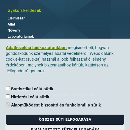
Gyakori kérdések
Élelmiszer
Állat
Növény
Laboratóriumok
Labor/Egyéb
Adatkezelési tájékoztatónkban
megismerheti, hogyan
gondoskodunk személyes adatai védelméről. Weboldalunk
cookie-kat (sütiket) használ a jobb felhasználói élmény
érdekében, melynek biztosításához kérjük, kattintson az
„Elfogadom” gombra.
Statisztikai célú sütik
Nemzeti Élelmiszerlánc-biztonsági Hivatal
Hirdetési célú sütik
Cím: 1024 Budapest, Keleti Károly utca. 24.
Alapműködést biztosító és funkcionális sütik
Levelezési cím: 1525 Budapest. Pf. 30.
ÖSSZES SÜTI ELFOGADÁSA
E-mail:
ugyfelszolgalat@nebih.gov.hu
Zöld szám: 06-80/263-244
KIVÁLASZTOTT SÜTIK ELFOGADÁSA