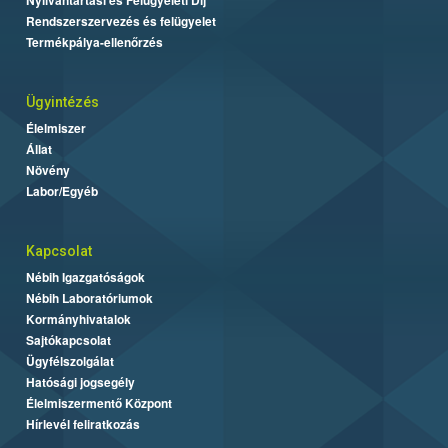
Rendszerszervezés és felügyelet
Termékpálya-ellenőrzés
Ügyintézés
Élelmiszer
Állat
Növény
Labor/Egyéb
Kapcsolat
Nébih Igazgatóságok
Nébih Laboratóriumok
Kormányhivatalok
Sajtókapcsolat
Ügyfélszolgálat
Hatósági jogsegély
Élelmiszermentő Központ
Hírlevél feliratkozás