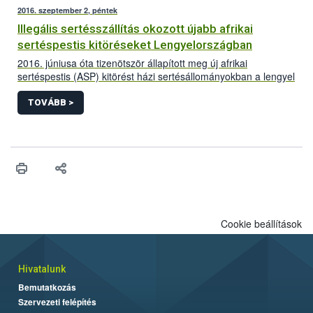
2016. szeptember 2, péntek
Illegális sertésszállítás okozott újabb afrikai
sertéspestis kitöréseket Lengyelországban
2016. júniusa óta tizenötször állapított meg új afrikai
sertéspestis (ASP) kitörést házi sertésállományokban a lengyel
állategészségügyi hatóság. Az újabb megbetegedések nagy
valószínűség szerint az illegális sertésszállításokra vezethetők
TOVÁBB >
vissza. A lengyel esetek ismét rámutatnak az
feketekereskedelem szerepére a betegség terjedésében és a
szállítások ellenőrzésének fontosságára a megakadályozása
érdekében.
Cookie beállítások
Hivatalunk
Bemutatkozás
Szervezeti felépítés