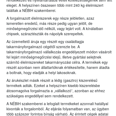
rendelkezett és nyilvántartásba vételi kötelezettségének sem tett
eleget. A helyszínen összesen több mint 240 kg élelmiszert
találtak a NÉBIH szakemberei.
A forgalmazott élelmiszerek egy része jelöletlen, azaz
ismeretlen eredetű, más része pedig ugyan jelölt, de
minőségmegőrzési idő nélküli, vagy lejárt volt. A kínálatban
chipsek, száraztészták és nápolyik szerepeltek.
Az üzemeltető áruja egy részét egy családtagja
takarmányforgalmazó cégétől szerezte be. A
takarmányforgalmazó vállalkozás engedélyezett módon vásárolt
fel lejárt minőségmegőrzési idejű, illetve gyártási selejtnek
számító élelmiszereket takarmányozási célra. A termékek egy
részét azonban nem állattartóknak értékesítette, hanem átadta
a boltnak, hogy eladják a helyi lakosoknak.
Az árukészlet másik részét a lédig (gasztro) kiszerelésű
termékek adták. Ezeket a helyszínen kisebb kiszerelésbe
átcsomagolva forgalmazta a „vállalkozó”, azonban az ehhez
szükséges engedéllyel sem rendelkezett.
A NÉBIH szakemberei a lefoglalt termékeket azonnali hatállyal
kivonták a forgalomból. Az eljárás folyamatban van, az ügyben
több százezer forintos bírság várható. Az érintett cégek adatai