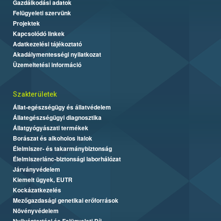
Gazdálkodási adatok
Felügyeleti szervünk
Projektek
Kapcsolódó linkek
Adatkezelési tájékoztató
Akadálymentességi nyilatkozat
Üzemeltetési információ
Szakterületek
Állat-egészségügy és állatvédelem
Állategészségügyi diagnosztika
Állatgyógyászati termékek
Borászat és alkoholos italok
Élelmiszer- és takarmánybiztonság
Élelmiszerlánc-biztonsági laborhálózat
Járványvédelem
Kiemelt ügyek, EUTR
Kockázatkezelés
Mezőgazdasági genetikai erőforrások
Növényvédelem
Nyilvántartási és Felügyeleti Díj