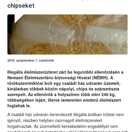
chipseket
2016. szeptember 1, csütörtök
Illegális élelmiszerüzletet zárt be legutóbbi ellenőrzésén a
Nemzeti Élelmiszerlánc-biztonsági Hivatal (NÉBIH). A
törökszentmiklósi bolt egy családi ház udvarán üzemelt,
kínálatban többek között nápolyi, chips és száraztészta
szerepelt. Az ellenőrök a helyszínen több mint 240 kg,
többségében lejárt, illetve ismeretlen eredetű élelmiszert
foglaltak le.
A családi ház udvarán berendezett illegális boltban hűtést nem
igénylő, részben helyben csomagolt élelmiszereket
forgalmaztak. Az üzemeltető kereskedelmi engedéllyel nem