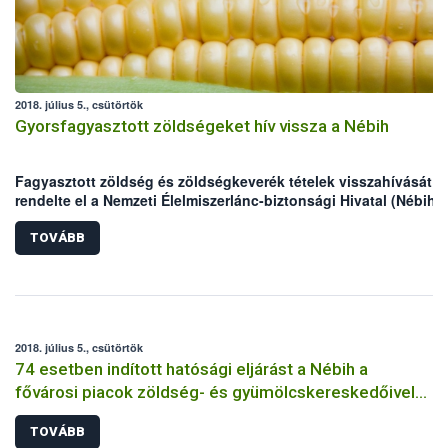
2018. július 5., csütörtök
Gyorsfagyasztott zöldségeket hív vissza a Nébih
Fagyasztott zöldség és zöldségkeverék tételek visszahívását
rendelte el a Nemzeti Élelmiszerlánc-biztonsági Hivatal (Nébih)
a
Listeria monocytogenes
baktérium egy erőteljes változatának
lehetséges jelenléte miatt. Az érintett vállalkozás a partnereit
TOVÁBB
értesítette, a különböző márkájú termékek forgalomból történő
kivonását Európa szerte megkezdték. A Nébih kéri a vásárlókat,
hogy figyeljék az üzletekben kihelyezett tájékoztatókat, valamin
(nem fogyasztásra kész) fagyasztott zöldségeket alaposan főz
át felhasználás előtt.
2018. július 5., csütörtök
74 esetben indított hatósági eljárást a Nébih a
fővárosi piacok zöldség- és gyümölcskereskedőivel
szemben
TOVÁBB