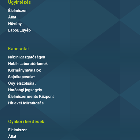
Ügyintézés
Élelmiszer
Állat
Növény
Labor/Egyéb
Kapcsolat
Nébih Igazgatóságok
Nébih Laboratóriumok
Kormányhivatalok
Sajtókapcsolat
Ügyfélszolgálat
Hatósági jogsegély
Élelmiszermentő Központ
Hírlevél feliratkozás
Gyakori kérdések
Élelmiszer
Állat