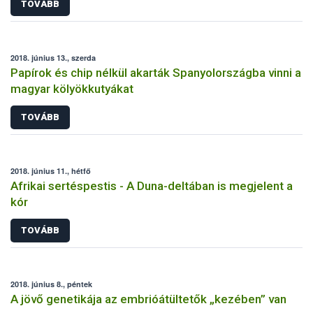
TOVÁBB
2018. június 13., szerda
Papírok és chip nélkül akarták Spanyolországba vinni a
magyar kölyökkutyákat
TOVÁBB
2018. június 11., hétfő
Afrikai sertéspestis - A Duna-deltában is megjelent a
kór
TOVÁBB
2018. június 8., péntek
A jövő genetikája az embrióátültetők „kezében” van