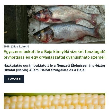
2018. július 9., hétfő
Egyszerre bukott le a Baja környéki vizeket fosztogató
orvhorgász és egy orvhalászattal gyanúsítható személy
Házkutatás során buktatott le a Nemzeti Élelmiszerlánc-biztons
Hivatal (Nébih) Állami Halőri Szolgálata és a Bajai
Rendőrkapitányság egy Baja környéki vizeket fosztogató
orvhorgászt, továbbá egy orvhalászattal gyanúsítható személyt
TOVÁBB
orvhorgász házából összesen 21,68 kg hal, míg az orvhalászatt
gyanúsítható személy udvaráról, illetve a melléképületekből
összesen 127,77 kg hal, elektromos halászgép, 30 zsák
nyakzóháló, húzóháló, varsák, szákok, haltárolók, melles csiz
és 5 db a haltároló kád levegőztetését segítő villanymotor kerül
hatóság kezére.