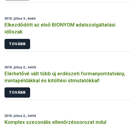
2018. július 3., kedd
Elkezdődött az első BIONYOM adatszolgáltatási
időszak
TOVÁBB
2018. július 2., hétfő
Elérhetővé vált több új erdészeti formanyomtatvány,
mintapéldákkal és kitöltési útmutatókkal!
TOVÁBB
2018. július 2., hétfő
Komplex szezonális ellenőrzéssorozat indul