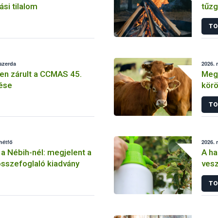
ási tilalom
tűzg
TO
 szerda
2026. 
n zárult a CCMAS 45.
Megj
ése
körö
TO
hétfő
2026. 
 a Nébih-nél: megjelent a
A ha
 összefoglaló kiadvány
vesz
Néb
TO