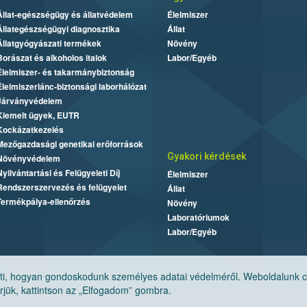
Állat-egészségügy és állatvédelem
Élelmiszer
Állategészségügyi diagnosztika
Állat
Állatgyógyászati termékek
Növény
Borászat és alkoholos italok
Labor/Egyéb
Élelmiszer- és takarmánybiztonság
Élelmiszerlánc-biztonsági laborhálózat
Járványvédelem
Kiemelt ügyek, EUTR
Kockázatkezelés
Mezőgazdasági genetikai erőforrások
Gyakori kérdések
Növényvédelem
Nyilvántartási és Felügyeleti Díj
Élelmiszer
Rendszerszervezés és felügyelet
Állat
Termékpálya-ellenőrzés
Növény
Laboratóriumok
Labor/Egyéb
, hogyan gondoskodunk személyes adatai védelméről. Weboldalunk cook
jük, kattintson az „Elfogadom” gombra.