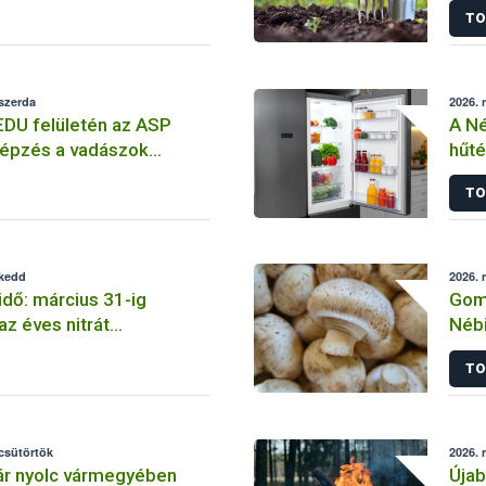
TO
 szerda
2026. 
EDU felületén az ASP
A Né
képzés a vadászok
hűté
áram
TO
 kedd
2026. 
idő: március 31-ig
Gomb
az éves nitrát
Néb
atás
TO
 csütörtök
2026. 
ár nyolc vármegyében
Úja