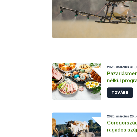
2026. március 31.,
Pazarlásmen
nélkül progr
TOVÁBB
2026. március 26.,
Görögország
ragadós száj
betegség