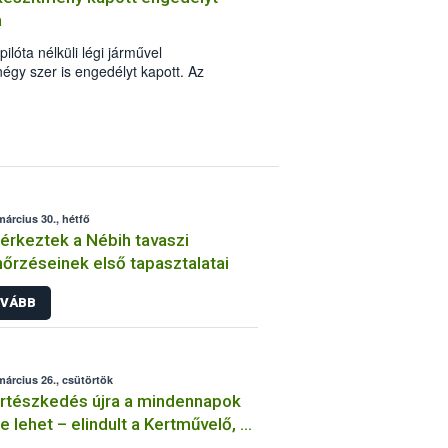
a
ilóta nélküli légi járművel
gy szer is engedélyt kapott. Az
nek bővülése jelentős előrelépést
gyakorlati alkalmazásában. Ugyanakkor
 is szigorú feltételekhez kötött, ezért
abályok és a munkavédelmi előírások
elhasználó részéről.
március 30., hétfő
rkeztek a Nébih tavaszi
nőrzéseinek első tapasztalatai
VÁBB
március 26., csütörtök
rtészkedés újra a mindennapok
e lehet – elindult a Kertművelő, a
h új kertészeti programja