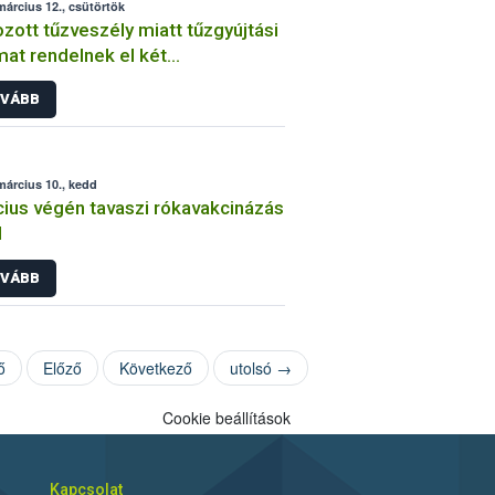
március 12., csütörtök
zott tűzveszély miatt tűzgyújtási
lmat rendelnek el két
megyében
VÁBB
március 10., kedd
ius végén tavaszi rókavakcinázás
l
VÁBB
ő
Előző
Következő
utolsó →
Cookie beállítások
Kapcsolat