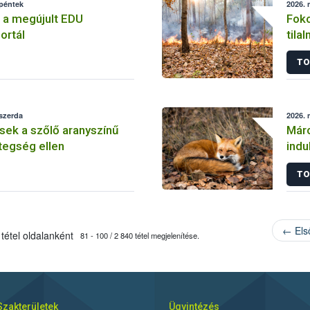
 péntek
2026. 
 a megújult EDU
Foko
ortál
tila
vár
TO
 szerda
2026. 
sek a szőlő aranyszínű
Márc
tegség ellen
indu
TO
← Els
tétel oldalanként
81 - 100 / 2 840 tétel megjelenítése.
Szakterületek
Ügyintézés