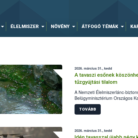
ÉLELMISZER
NÖVÉNY
ÁTFOGÓ TÉMÁK
KA
2026. március 31., kedd
A tavaszi esőnek köszönhe
tűzgyújtási tilalom
A Nemzeti Élelmiszerlánc-biztons
Belügyminisztérium Országos K
(BM OKF) egyetértésével 2026. áp
vármegyében visszavonja a tűzgyú
TOVÁBB
csapadékos időjárása jelentősen 
holnaptól nem lesz érvényben tűz
2026. március 31., kedd
Idén tavasszal újabb négy