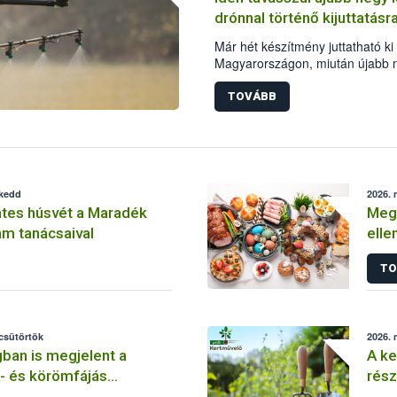
drónnal történő kijuttatásr
Már hét készítmény juttatható ki p
Magyarországon, miután újabb né
engedélyezett készítmények köré
jelent a drónos növényvédelem 
TOVÁBB
a technológia használata továbbra
kiemelten fontos a speciális sz
maradéktalan betartása minden f
 kedd
2026. 
tes húsvét a Maradék
Megé
am tanácsaival
elle
TO
 csütörtök
2026. 
ban is megjelent a
A ke
- és körömfájás
rész
Nébi