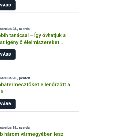
VÁBB
március 25., szerda
bih tanácsai – Így óvhatjuk a
st igénylő élelmiszereket
szünet idején
VÁBB
március 20., péntek
atermesztőket ellenőrzött a
ih
VÁBB
március 18., szerda
bb három vármegyében lesz