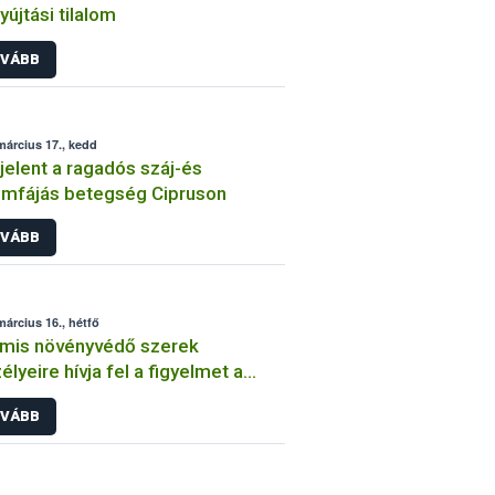
yújtási tilalom
VÁBB
március 17., kedd
elent a ragadós száj-és
mfájás betegség Cipruson
VÁBB
március 16., hétfő
mis növényvédő szerek
élyeire hívja fel a figyelmet a
ih
VÁBB