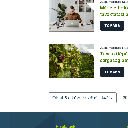
2026. március 13.,
Már elérhető
távoktatási p
TOVÁBB
2026. március 11.,
Tavaszi lépé
sárgaság be
TOVÁBB
— 20 
Oldal 5 a következőből: 142
Hivatalunk