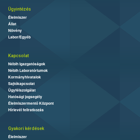
Ügyintézés
Élelmiszer
Állat
Növény
Labor/Egyéb
Kapcsolat
Nébih Igazgatóságok
Nébih Laboratóriumok
Kormányhivatalok
Sajtókapcsolat
Ügyfélszolgálat
Hatósági jogsegély
Élelmiszermentő Központ
Hírlevél feliratkozás
Gyakori kérdések
Élelmiszer