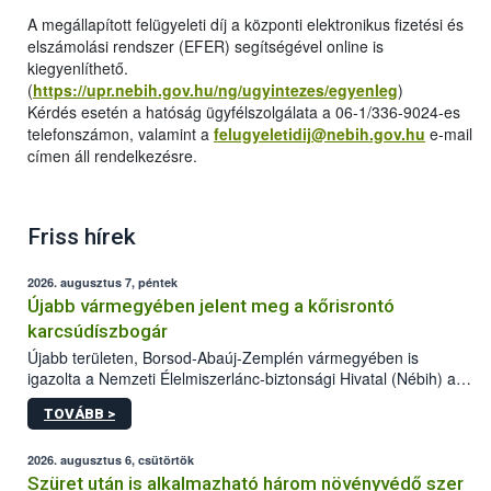
A megállapított felügyeleti díj a központi elektronikus fizetési és
elszámolási rendszer (EFER) segítségével online is
kiegyenlíthető.
(
https://upr.nebih.gov.hu/ng/ugyintezes/egyenleg
)
Kérdés esetén a hatóság ügyfélszolgálata a 06-1/336-9024-es
telefonszámon, valamint a
felugyeletidij@nebih.gov.hu
e-mail
címen áll rendelkezésre.
Friss hírek
2026. augusztus 7, péntek
Újabb vármegyében jelent meg a kőrisrontó
karcsúdíszbogár
Újabb területen, Borsod-Abaúj-Zemplén vármegyében is
igazolta a Nemzeti Élelmiszerlánc-biztonsági Hivatal (Nébih) a
kőrisrontó karcsúdíszbogár (Agrilus planipennis) jelenlétét. A
TOVÁBB >
kártevőt nem csak színcsapdában találták meg, de már fertőzött
fában is azonosították. A növényvédelmi szakemberek folytatják
az intenzív felderítést, emellett az intézkedéseket a szlovák
2026. augusztus 6, csütörtök
hatósággal is összehangolják a terjedés megállítása érdekében.
Szüret után is alkalmazható három növényvédő szer