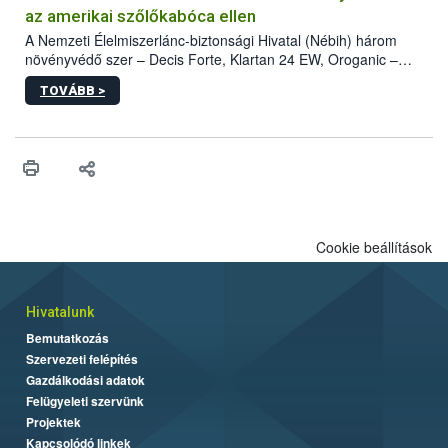
az amerikai szőlőkabóca ellen
A Nemzeti Élelmiszerlánc-biztonsági Hivatal (Nébih) három
növényvédő szer – Decis Forte, Klartan 24 EW, Oroganic –
engedélyokiratát módosította, így azok a szüretet követően,
TOVÁBB >
egészen a vesszőérettség (BBCH 91) stádiumáig
felhasználhatóak a szőlőben. A kiterjesztések célja, hogy a korai
érésű szőlőkben is legyen lehetőség a károsító elleni további
védekezésre. Az Oroganic készítmény kis kiszerelésben kiskerti
felhasználók számára is elérhető és ökológiai termesztésben is
engedélyezett.
Cookie beállítások
Hivatalunk
Bemutatkozás
Szervezeti felépítés
Gazdálkodási adatok
Felügyeleti szervünk
Projektek
Kapcsolódó linkek