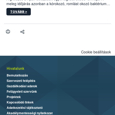
meleg időjárás azonban a kórokozó, romlást okozó baktériumok
gyorsabb szaporodásának is kedvez. A szabadtéri sütögetés
TOVÁBB >
ezért nem csupán a megfelelő sütési technikáról szól: legalább
ilyen fontos az alapanyagok biztonságos kezelése, az alapvető
higiéniai szabályok betartása, a megfelelő hőkezelés, valamint a
maradékok szakszerű tárolása. A Nemzeti Élelmiszerlánc-
biztonsági Hivatal (Nébih) Oktatási Programja összegyűjtötte a
biztonságos grillezés legfontosabb tudnivalóit.
Cookie beállítások
Hivatalunk
Bemutatkozás
Szervezeti felépítés
Gazdálkodási adatok
Felügyeleti szervünk
Projektek
Kapcsolódó linkek
Adatkezelési tájékoztató
Akadálymentességi nyilatkozat