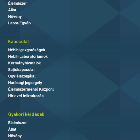
Élelmiszer
Állat
Növény
Labor/Egyéb
Kapcsolat
Nébih Igazgatóságok
Nébih Laboratóriumok
Kormányhivatalok
Sajtókapcsolat
Ügyfélszolgálat
Hatósági jogsegély
Élelmiszermentő Központ
Hírlevél feliratkozás
Gyakori kérdések
Élelmiszer
Állat
Növény