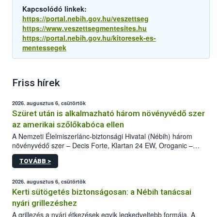
Kapcsolódó linkek:
https://portal.nebih.gov.hu/veszettseg
https://www.veszettsegmentesites.hu
https://portal.nebih.gov.hu/kitoresek-es-
mentessegek
Friss hírek
2026. augusztus 6, csütörtök
Szüret után is alkalmazható három növényvédő szer
az amerikai szőlőkabóca ellen
A Nemzeti Élelmiszerlánc-biztonsági Hivatal (Nébih) három
növényvédő szer – Decis Forte, Klartan 24 EW, Oroganic –
engedélyokiratát módosította, így azok a szüretet követően,
TOVÁBB >
egészen a vesszőérettség (BBCH 91) stádiumáig
felhasználhatóak a szőlőben. A kiterjesztések célja, hogy a korai
érésű szőlőkben is legyen lehetőség a károsító elleni további
2026. augusztus 6, csütörtök
védekezésre. Az Oroganic készítmény kis kiszerelésben kiskerti
Kerti sütögetés biztonságosan: a Nébih tanácsai
felhasználók számára is elérhető és ökológiai termesztésben is
nyári grillezéshez
engedélyezett.
A grillezés a nyári étkezések egyik legkedveltebb formája. A