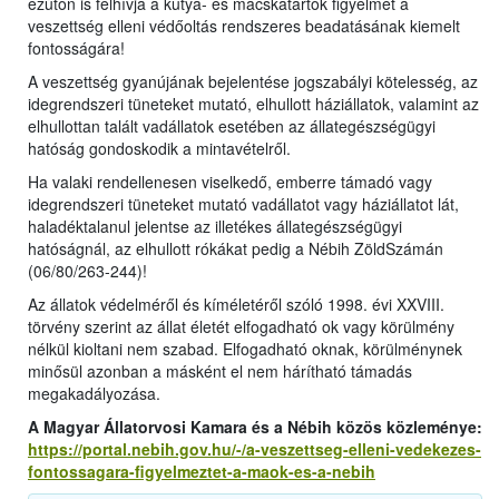
ezúton is felhívja a kutya- és macskatartók figyelmét a
veszettség elleni védőoltás rendszeres beadatásának kiemelt
fontosságára!
A veszettség gyanújának bejelentése jogszabályi kötelesség, az
idegrendszeri tüneteket mutató, elhullott háziállatok, valamint az
elhullottan talált vadállatok esetében az állategészségügyi
hatóság gondoskodik a mintavételről.
Ha valaki rendellenesen viselkedő, emberre támadó vagy
idegrendszeri tüneteket mutató vadállatot vagy háziállatot lát,
haladéktalanul jelentse az illetékes állategészségügyi
hatóságnál, az elhullott rókákat pedig a Nébih ZöldSzámán
(06/80/263-244)!
Az állatok védelméről és kíméletéről szóló 1998. évi XXVIII.
törvény szerint az állat életét elfogadható ok vagy körülmény
nélkül kioltani nem szabad. Elfogadható oknak, körülménynek
minősül azonban a másként el nem hárítható támadás
megakadályozása.
A Magyar Állatorvosi Kamara és a Nébih közös közleménye:
https://portal.nebih.gov.hu/-/a-veszettseg-elleni-vedekezes-
fontossagara-figyelmeztet-a-maok-es-a-nebih