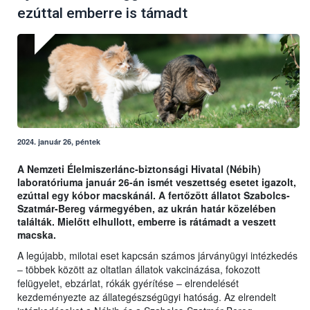
ezúttal emberre is támadt
2024. január 26, péntek
A Nemzeti Élelmiszerlánc-biztonsági Hivatal (Nébih)
laboratóriuma január 26-án ismét veszettség esetet igazolt,
ezúttal egy kóbor macskánál. A fertőzött állatot Szabolcs-
Szatmár-Bereg vármegyében, az ukrán határ közelében
találták. Mielőtt elhullott, emberre is rátámadt a veszett
macska.
A legújabb, milotai eset kapcsán számos járványügyi intézkedés
‒ többek között az oltatlan állatok vakcinázása, fokozott
felügyelet, ebzárlat, rókák gyérítése ‒ elrendelését
kezdeményezte az állategészségügyi hatóság. Az elrendelt