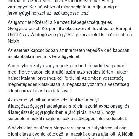
intézkedéseket a Nébih és a Szabolcs-Szatmár-Bereg
vármegyei Kormányhivatal mindaddig fenntartja, amíg a
járványügyi helyzet azt szükségessé teszi.
Az igazolt fertőzésről a Nemzeti Népegészségügyi és
Gyógyszerészeti Központ illetékes szervét, továbbá az Európai
Uniót és az Állategészségügyi Világszervezetet is tájékoztatta a
Nébih.
Az esethez kapcsolódóan az interneten terjedő videó kapcsán
az alábbiakra hívnánk fel a figyelmet.
Amennyiben kutya vagy macska embert támadott vagy mart
meg, illetve vadon élő állattól származó sérülés történt, akkor
haladéktalanul orvoshoz kell fordulni! Az emberi veszettség
megbetegedés kialakulása is megakadályozható a veszettség
elleni sorozatoltás beadatásával.
Az eseményt mihamarabb jelenteni kell a helyi
állategészségügyi hatóságnak is (élelmiszerlánc-biztonsági és
állategészségügyi jogkörben eljáró járási hivatal), hogy
késedelem nélkül megtehessék a szükséges intézkedéseket.
A háziállatok esetében Magyarországon a kutyák veszettség
elleni oltása évente kötelező, a macskák oltása ajánlott. A Nébih