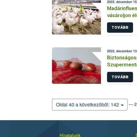
2022. december 15.
Madárinfluen
vásároljon él
területekről!
TOVÁBB
2022. december 13
Biztonságos
Szupermenta 
TOVÁBB
— 20
Oldal 40 a következőből: 142
Hivatalunk