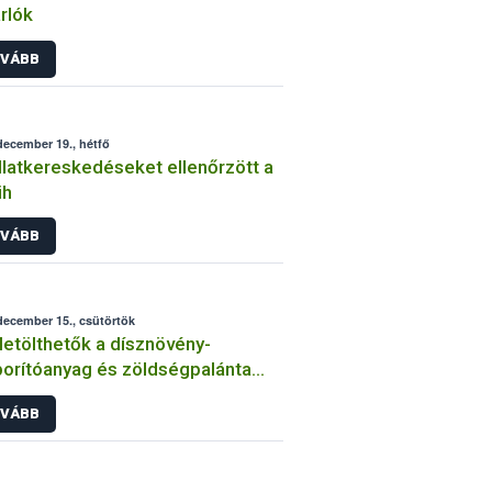
rlók
VÁBB
december 19., hétfő
llatkereskedéseket ellenőrzött a
ih
VÁBB
december 15., csütörtök
letölthetők a dísznövény-
orítóanyag és zöldségpalánta
llítók és forgalmazók éves
VÁBB
lentőlapjai