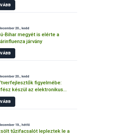
VÁBB
december 20., kedd
ú-Bihar megyét is elérte a
rinfluenza járvány
VÁBB
december 20., kedd
tverfejlesztők figyelmébe:
rfész készül az elektronikus
álkodási napló benyújtásához
VÁBB
december 19., hétfő
sölt tűzifacsalót lepleztek le a