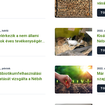
vásá
TO
, hétfő
2022. 
lérkezik a nem állami
Kisá
mok éves tevékenységéről
Néb
és benyújtásának
TO
, péntek
2022. 
tibiotikumfelhasználási
Már 
atását vizsgálta a Nébih
szap
előá
TO
beje