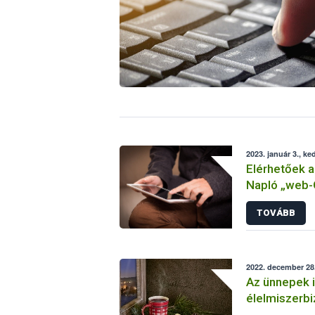
2023. január 3., ke
Elérhetőek a
Napló „web-G
adatszolgált
TOVÁBB
2022. december 28.
Az ünnepek i
élelmiszerb