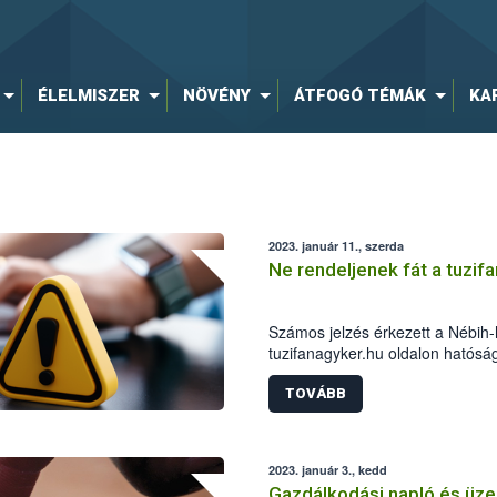
ÉLELMISZER
NÖVÉNY
ÁTFOGÓ TÉMÁK
KA
2023. január 11., szerda
Ne rendeljenek fát a tuzif
Számos jelzés érkezett a Nébih-
tuzifanagyker.hu oldalon hatósá
jutnak el a vásárlókhoz. A hatósá
rendeljenek fenti oldalról tűzifát
TOVÁBB
10300002-13367208-00014900 M
2023. január 3., kedd
Gazdálkodási napló és üzem