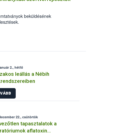
omtatványok beküldésének
esztések.
január 2., hétfő
zakos leállás a Nébih
krendszereiben
VÁBB
december 22., csütörtök
ezőtlen tapasztalatok a
ratóriumok aflatoxin
izsgálatán