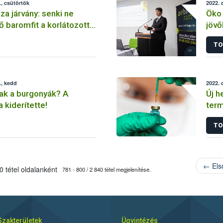
, csütörtök
2022. 
za járvány: senki ne
Öko 
ő baromfit a korlátozott
jövő
a Né
TO
., kedd
2022. 
ak a burgonyák? A
Új h
kiderítette!
term
ügy
TO
← Els
 tétel oldalanként
781 - 800 / 2 840 tétel megjelenítése.
Szakterületek
Ügyintézés