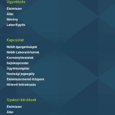
Ügyintézés
Élelmiszer
Állat
Növény
Labor/Egyéb
Kapcsolat
Nébih Igazgatóságok
Nébih Laboratóriumok
Kormányhivatalok
Sajtókapcsolat
Ügyfélszolgálat
Hatósági jogsegély
Élelmiszermentő Központ
Hírlevél feliratkozás
Gyakori kérdések
Élelmiszer
Állat