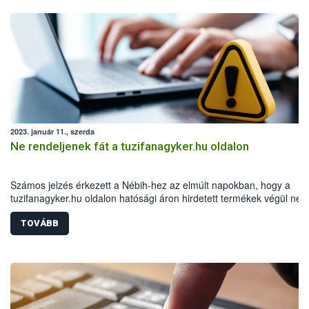
2023. január 11., szerda
Ne rendeljenek fát a tuzifanagyker.hu oldalon
Számos jelzés érkezett a Nébih-hez az elmúlt napokban, hogy a
tuzifanagyker.hu oldalon hatósági áron hirdetett termékek végül ne
jutnak el a vásárlókhoz. A hatóság felhívja a figyelmet, hogy ne
rendeljenek fenti oldalról tűzifát, illetve semmiképp se utaljanak előr
TOVÁBB
10300002-13367208-00014900 MKB Banknál vezetett számlaszámr