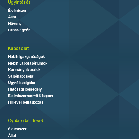
Ügyintézés
Élelmiszer
Állat
Növény
Labor/Egyéb
Kapcsolat
Nébih Igazgatóságok
Nébih Laboratóriumok
Kormányhivatalok
Sajtókapcsolat
Ügyfélszolgálat
Hatósági jogsegély
Élelmiszermentő Központ
Hírlevél feliratkozás
Gyakori kérdések
Élelmiszer
Állat