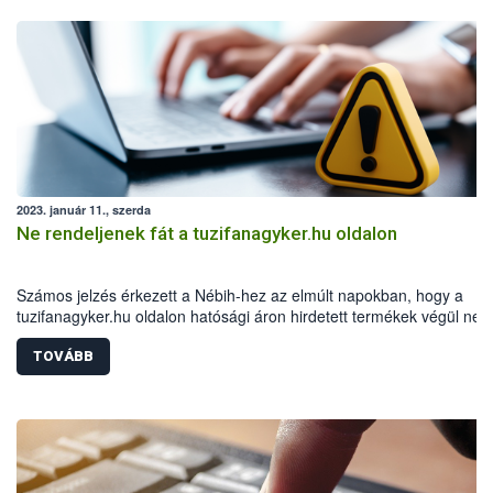
2023. január 11., szerda
Ne rendeljenek fát a tuzifanagyker.hu oldalon
Számos jelzés érkezett a Nébih-hez az elmúlt napokban, hogy a
tuzifanagyker.hu oldalon hatósági áron hirdetett termékek végül ne
jutnak el a vásárlókhoz. A hatóság felhívja a figyelmet, hogy ne
rendeljenek fenti oldalról tűzifát, illetve semmiképp se utaljanak előr
TOVÁBB
10300002-13367208-00014900 MKB Banknál vezetett számlaszámr