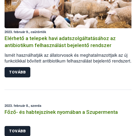
2023. február 9., csütörtök
Elérhető a telepek havi adatszolgáltatásához az
antibiotikum felhasználást bejelentő rendszer
Ismét használhatják az állatorvosok és meghatalmazottjaik az új
funkciókkal bővített antibiotikum felhasználást bejelentő rendszert. A
antibiotikum-hatóanyagú állatgyógyászati készítmények nagykeresk
hamarosan, a fejlesztés második ütemének lezárásakor tölthetik maj
TOVÁBB
éves jelentésüket.
2023. február 8., szerda
Főző- és habtejszínek nyomában a Szupermenta
TOVÁBB