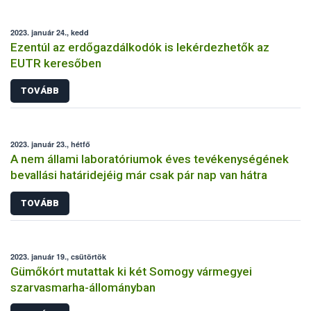
2023. január 24., kedd
Ezentúl az erdőgazdálkodók is lekérdezhetők az
EUTR keresőben
TOVÁBB
2023. január 23., hétfő
A nem állami laboratóriumok éves tevékenységének
bevallási határidejéig már csak pár nap van hátra
TOVÁBB
2023. január 19., csütörtök
Gümőkórt mutattak ki két Somogy vármegyei
szarvasmarha-állományban