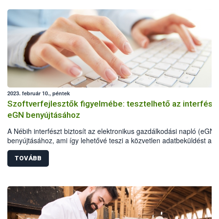
2023. február 10., péntek
Szoftverfejlesztők figyelmébe: tesztelhető az interfész
eGN benyújtásához
A Nébih interfészt biztosít az elektronikus gazdálkodási napló (eGN)
benyújtásához, ami így lehetővé teszi a közvetlen adatbeküldést a
gazdálkodók üzemirányítási szoftvereiből.
TOVÁBB