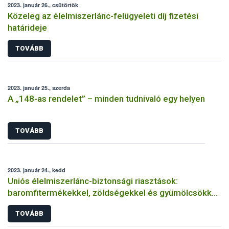
2023. január 26., csütörtök
Közeleg az élelmiszerlánc-felügyeleti díj fizetési
határideje
TOVÁBB
2023. január 25., szerda
A „148-as rendelet” – minden tudnivaló egy helyen
TOVÁBB
2023. január 24., kedd
Uniós élelmiszerlánc-biztonsági riasztások:
baromfitermékekkel, zöldségekkel és gyümölcsökkel
volt a legtöbb gond
TOVÁBB