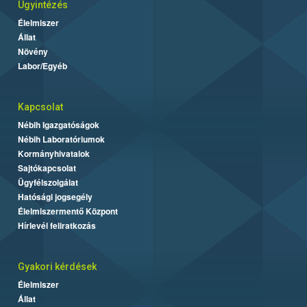
Ügyintézés
Élelmiszer
Állat
Növény
Labor/Egyéb
Kapcsolat
Nébih Igazgatóságok
Nébih Laboratóriumok
Kormányhivatalok
Sajtókapcsolat
Ügyfélszolgálat
Hatósági jogsegély
Élelmiszermentő Központ
Hírlevél feliratkozás
Gyakori kérdések
Élelmiszer
Állat