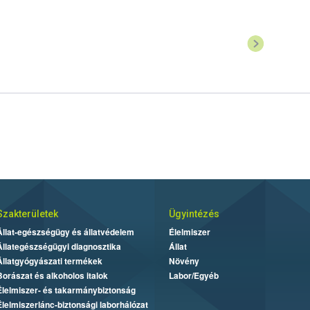
Szakterületek
Ügyintézés
Állat-egészségügy és állatvédelem
Élelmiszer
Állategészségügyi diagnosztika
Állat
Állatgyógyászati termékek
Növény
Borászat és alkoholos italok
Labor/Egyéb
Élelmiszer- és takarmánybiztonság
Élelmiszerlánc-biztonsági laborhálózat