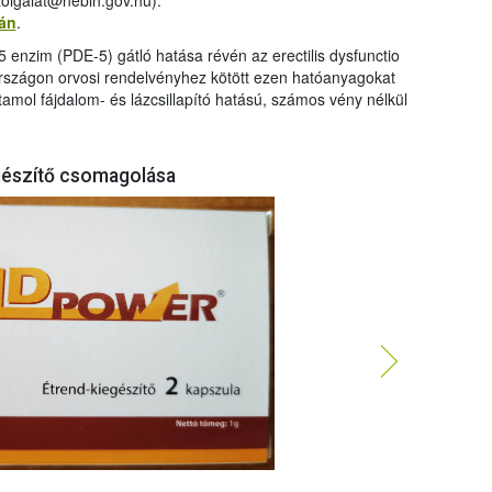
zolgalat@nebih.gov.hu).
tán
.
z-5 enzim (PDE-5) gátló hatása révén az erectilis dysfunctio
országon orvosi rendelvényhez kötött ezen hatóanyagokat
amol fájdalom- és lázcsillapító hatású, számos vény nélkül
gészítő csomagolása