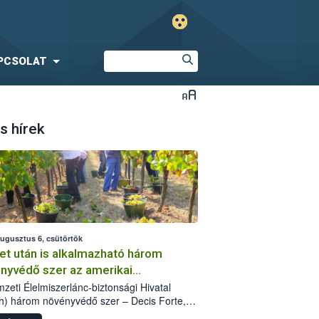
PCSOLAT
s hírek
augusztus 6, csütörtök
et után is alkalmazható három
nyvédő szer az amerikai
őkabóca ellen
zeti Élelmiszerlánc-biztonsági Hivatal
h) három növényvédő szer – Decis Forte,
an 24 EW, Oroganic – engedélyokiratát