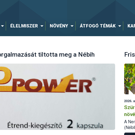
ÉLELMISZER
NÖVÉNY
ÁTFOGÓ TÉMÁK
KA
orgalmazását tiltotta meg a Nébih
Fris
2026. 
Szür
növé
szől
A Nem
(Nébi
Klart