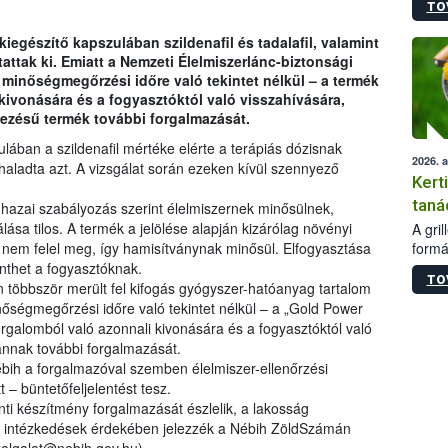
TO
módos
egész
kiegészítő kapszulában szildenafil és tadalafil, valamint
felha
tak ki. Emiatt a Nemzeti Élelmiszerlánc-biztonsági
célja
– minőségmegőrzési időre való tekintet nélkül – a termék
lehet
kivonására és a fogyasztóktól való visszahívására,
Az Or
ezésű termék további forgalmazását.
felha
terme
zulában a szildenafil mértéke elérte a terápiás dózisnak
2026. 
haladta azt. A vizsgálat során ezeken kívül szennyező
Kert
taná
 hazai szabályozás szerint élelmiszernek minősülnek,
sa tilos. A termék a jelölése alapján kizárólag növényi
A gri
formá
nem felel meg, így hamisítványnak minősül. Elfogyasztása
romlá
nthet a fogyasztóknak.
TO
szapo
 többször merült fel kifogás gyógyszer-hatóanyag tartalom
sütög
nőségmegőrzési időre való tekintet nélkül – a „Gold Power
techni
rgalomból való azonnali kivonására és a fogyasztóktól való
alapa
a annak további forgalmazását.
higié
bih a forgalmazóval szemben élelmiszer-ellenőrzési
hőkez
 – büntetőfeljelentést tesz.
tárol
nti készítmény forgalmazását észlelik, a lakosság
Hivat
 intézkedések érdekében jelezzék a Nébih ZöldSzámán
a biz