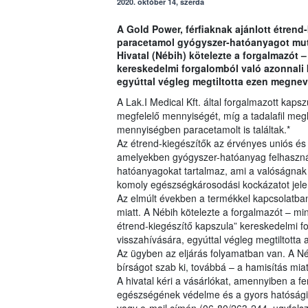
2020. október 14, szerda
A Gold Power, férfiaknak ajánlott étrend-
paracetamol gyógyszer-hatóanyagot mutat
Hivatal (Nébih) kötelezte a forgalmazót 
kereskedelmi forgalomból való azonnali 
egyúttal végleg megtiltotta ezen megnev
A Lak.I Medical Kft. által forgalmazott kaps
megfelelő mennyiségét, míg a tadalafil meg
mennyiségben paracetamolt is találtak.*
Az étrend-kiegészítők az érvényes uniós és
amelyekben gyógyszer-hatóanyag felhasználá
hatóanyagokat tartalmaz, ami a valóságnak 
komoly egészségkárosodási kockázatot jele
Az elmúlt években a termékkel kapcsolatban
miatt. A Nébih kötelezte a forgalmazót – mi
étrend-kiegészítő kapszula” kereskedelmi fo
visszahívására, egyúttal végleg megtiltott
Az ügyben az eljárás folyamatban van. A Né
bírságot szab ki, továbbá – a hamisítás miatt
A hivatal kéri a vásárlókat, amennyiben a fe
egészségének védelme és a gyors hatósági