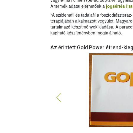
vagy e-mail címén (06-80/263-244, ugyfels
A termék adatai elérhetőek a
jogsértés lis
*A szildenafil és tadalafil a foszfodiészterá
terápiájában alkalmazott vegyület. Magyar
tartalmazó készítmények kiadása. A paracet
kapható készítményben megtalálható.
Az érintett Gold Power étrend-kie