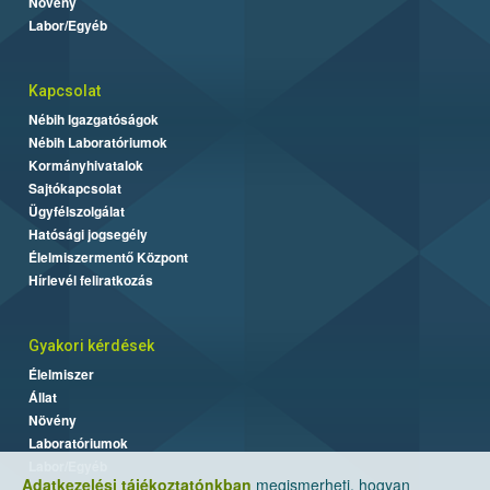
Növény
Labor/Egyéb
Kapcsolat
Nébih Igazgatóságok
Nébih Laboratóriumok
Kormányhivatalok
Sajtókapcsolat
Ügyfélszolgálat
Hatósági jogsegély
Élelmiszermentő Központ
Hírlevél feliratkozás
Gyakori kérdések
Élelmiszer
Állat
Növény
Laboratóriumok
Labor/Egyéb
Adatkezelési tájékoztatónkban
megismerheti, hogyan