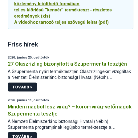
közlemény letölthető formában
teljes kiőrlésű "kenyér" termékteszt - részletes
eredmények (xls)
A videóhoz tartozó teljes szövegű leirat (pdf)
Friss hírek
2026. június 25, csütörtök
27 Olaszrizling bizonyított a Szupermenta tesztjén
A Szupermenta nyári terméktesztjén Olaszrizlingeket vizsgáltak
a Nemzeti Élelmiszerlánc-biztonsági Hivatal (Nébih)
szakemberei. Összesen 27 bor került „nagyító alá”, melyek az
TOVÁBB >
élelmiszerbiztonsági és -minőségi vizsgálatok, valamint a
jelölés-ellenőrzés szempontjából is megfeleltek. A kedveltségi
vizsgálaton az is kiderült, melyek a kóstolók által
2026. június 11, csütörtök
legkedveltebbnek ítélt Olaszrizlingek.
Minden magból lesz virág? – körömvirág-vetőmagok
Szupermenta tesztje
A Nemzeti Élelmiszerlánc-biztonsági Hivatal (Nébih)
Szupermenta programjának legújabb terméktesztje a
körömvirág-vetőmagokra fókuszált. A hatósági vizsgálatokon a
TOVÁBB >