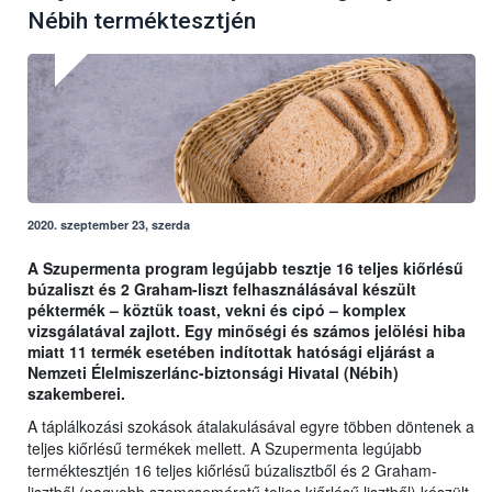
Nébih terméktesztjén
2020. szeptember 23, szerda
A Szupermenta program legújabb tesztje 16 teljes kiőrlésű
búzaliszt és 2 Graham-liszt felhasználásával készült
péktermék – köztük toast, vekni és cipó – komplex
vizsgálatával zajlott. Egy minőségi és számos jelölési hiba
miatt 11 termék esetében indítottak hatósági eljárást a
Nemzeti Élelmiszerlánc-biztonsági Hivatal (Nébih)
szakemberei.
A táplálkozási szokások átalakulásával egyre többen döntenek a
teljes kiőrlésű termékek mellett. A Szupermenta legújabb
terméktesztjén 16 teljes kiőrlésű búzalisztből és 2 Graham-