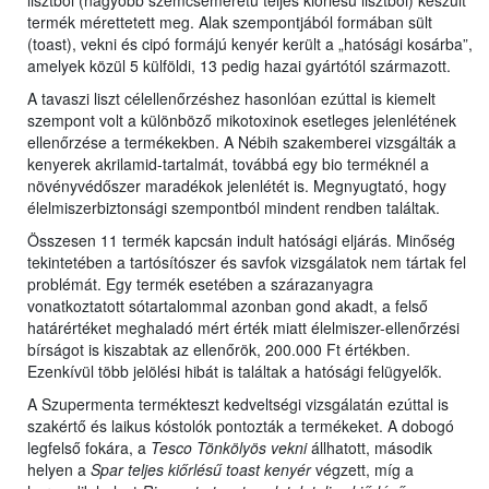
lisztből (nagyobb szemcseméretű teljes kiőrlésű lisztből) készült
termék mérettetett meg. Alak szempontjából formában sült
(toast), vekni és cipó formájú kenyér került a „hatósági kosárba”,
amelyek közül 5 külföldi, 13 pedig hazai gyártótól származott.
A tavaszi liszt célellenőrzéshez hasonlóan ezúttal is kiemelt
szempont volt a különböző mikotoxinok esetleges jelenlétének
ellenőrzése a termékekben. A Nébih szakemberei vizsgálták a
kenyerek akrilamid-tartalmát, továbbá egy bio terméknél a
növényvédőszer maradékok jelenlétét is. Megnyugtató, hogy
élelmiszerbiztonsági szempontból mindent rendben találtak.
Összesen 11 termék kapcsán indult hatósági eljárás. Minőség
tekintetében a tartósítószer és savfok vizsgálatok nem tártak fel
problémát. Egy termék esetében a szárazanyagra
vonatkoztatott sótartalommal azonban gond akadt, a felső
határértéket meghaladó mért érték miatt élelmiszer-ellenőrzési
bírságot is kiszabtak az ellenőrök, 200.000 Ft értékben.
Ezenkívül több jelölési hibát is találtak a hatósági felügyelők.
A Szupermenta termékteszt kedveltségi vizsgálatán ezúttal is
szakértő és laikus kóstolók pontozták a termékeket. A dobogó
legfelső fokára, a
Tesco Tönkölyös vekni
állhatott, második
helyen a
Spar teljes kiőrlésű toast kenyér
végzett, míg a