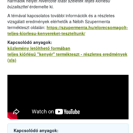
harmadik helyet
Rivercote toast szeletek teljes kiőrlésű
búzaliszttel
érdemelte ki.
A témával kapcsolatos további információk és a részletes
vizsgálati eredmények elérhetők a Nébih Szupermenta
termékteszt oldalán:
https://szupermenta.hu/elorecsomagolt-
teljes-kiorlesu-kenyereket-teszteltunk/
Kapcsolódó anyagok:
közlemény letölthető formában
teljes kiőrlésű "kenyér" termékteszt - részletes eredmények
(xls)
Kapcsolódó anyagok: