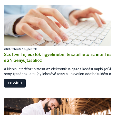
2023. február 10., péntek
Szoftverfejlesztők figyelmébe: tesztelhető az interfész
eGN benyújtásához
A Nébih interfészt biztosít az elektronikus gazdálkodási napló (eGN)
benyújtásához, ami így lehetővé teszi a közvetlen adatbeküldést a
gazdálkodók üzemirányítási szoftvereiből.
TOVÁBB