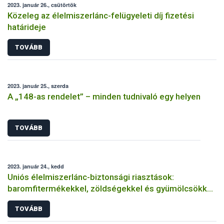
2023. január 26., csütörtök
Közeleg az élelmiszerlánc-felügyeleti díj fizetési
határideje
TOVÁBB
2023. január 25., szerda
A „148-as rendelet” – minden tudnivaló egy helyen
TOVÁBB
2023. január 24., kedd
Uniós élelmiszerlánc-biztonsági riasztások:
baromfitermékekkel, zöldségekkel és gyümölcsökkel
volt a legtöbb gond
TOVÁBB