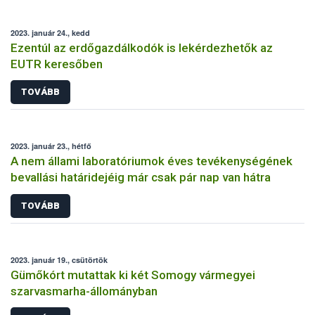
2023. január 24., kedd
Ezentúl az erdőgazdálkodók is lekérdezhetők az
EUTR keresőben
TOVÁBB
2023. január 23., hétfő
A nem állami laboratóriumok éves tevékenységének
bevallási határidejéig már csak pár nap van hátra
TOVÁBB
2023. január 19., csütörtök
Gümőkórt mutattak ki két Somogy vármegyei
szarvasmarha-állományban