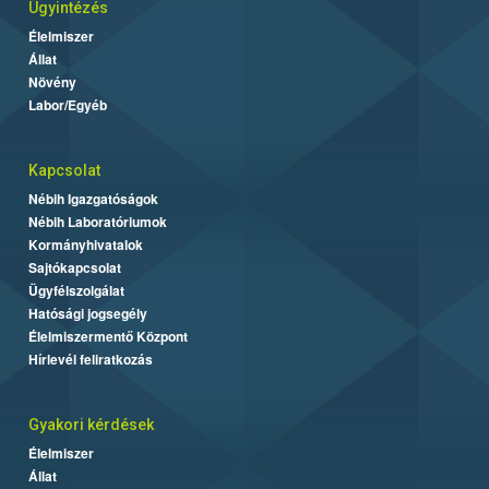
Ügyintézés
Élelmiszer
Állat
Növény
Labor/Egyéb
Kapcsolat
Nébih Igazgatóságok
Nébih Laboratóriumok
Kormányhivatalok
Sajtókapcsolat
Ügyfélszolgálat
Hatósági jogsegély
Élelmiszermentő Központ
Hírlevél feliratkozás
Gyakori kérdések
Élelmiszer
Állat