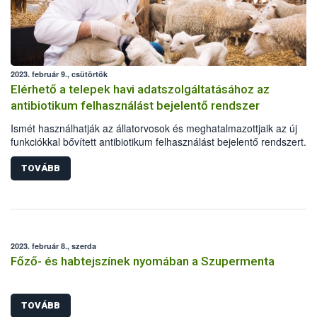
2023. február 9., csütörtök
Elérhető a telepek havi adatszolgáltatásához az
antibiotikum felhasználást bejelentő rendszer
Ismét használhatják az állatorvosok és meghatalmazottjaik az új
funkciókkal bővített antibiotikum felhasználást bejelentő rendszert. A
antibiotikum-hatóanyagú állatgyógyászati készítmények nagykeresk
hamarosan, a fejlesztés második ütemének lezárásakor tölthetik maj
TOVÁBB
éves jelentésüket.
2023. február 8., szerda
Főző- és habtejszínek nyomában a Szupermenta
TOVÁBB