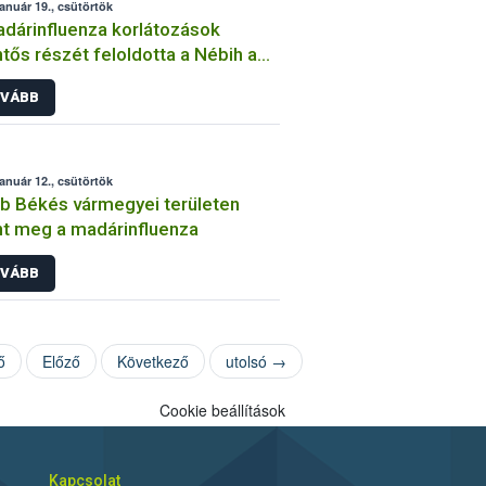
január 19., csütörtök
dárinfluenza korlátozások
ntős részét feloldotta a Nébih a
alföldi vármegyékben
VÁBB
január 12., csütörtök
b Békés vármegyei területen
nt meg a madárinfluenza
VÁBB
ő
Előző
Következő
utolsó →
Cookie beállítások
Kapcsolat