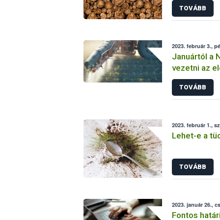
TOVÁBB
2023. február 3., p
Januártól a N
vezetni az e
naplót
TOVÁBB
2023. február 1., s
Lehet-e a tü
TOVÁBB
2023. január 26., c
Fontos hatá