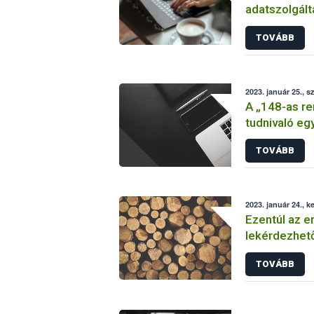
adatszolgált
TOVÁBB
2023. január 25., s
A „148-as re
tudnivaló eg
TOVÁBB
2023. január 24., k
Ezentúl az e
lekérdezhet
TOVÁBB