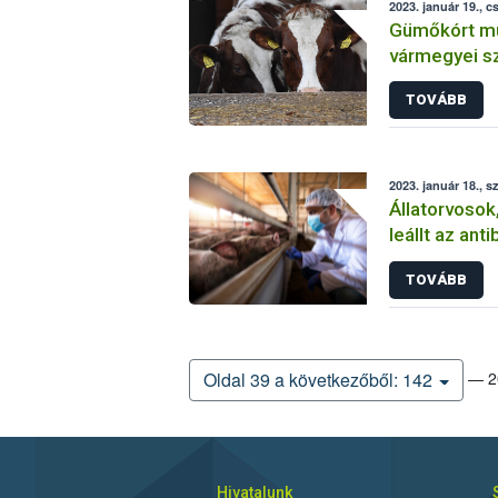
2023. január 19., c
Gümőkórt mu
vármegyei s
állományban
TOVÁBB
2023. január 18., s
Állatorvosok
leállt az ant
bejelentő re
TOVÁBB
— 20
Oldal 39 a következőből: 142
Hivatalunk