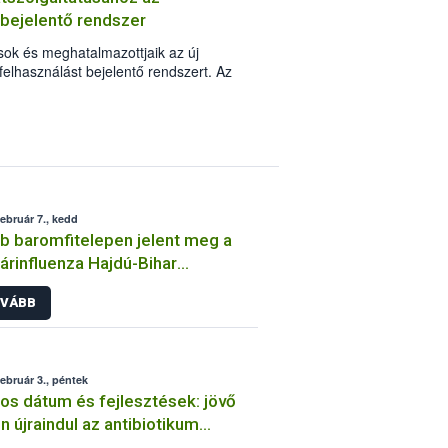
 bejelentő rendszer
sok és meghatalmazottjaik az új
 felhasználást bejelentő rendszert. Az
yógyászati készítmények nagykereskedői
 ütemének lezárásakor tölthetik majd fel
február 7., kedd
b baromfitelepen jelent meg a
rinfluenza Hajdú-Bihar
megyében
VÁBB
február 3., péntek
os dátum és fejlesztések: jövő
n újraindul az antibiotikum
asználást bejelentő rendszer