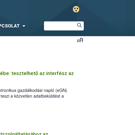
PCSOLAT
ébe: tesztelhető az interfész az
lektronikus gazdálkodási napló (eGN)
teszi a közvetlen adatbeküldést a
vereiből.
atszolgáltatásához az