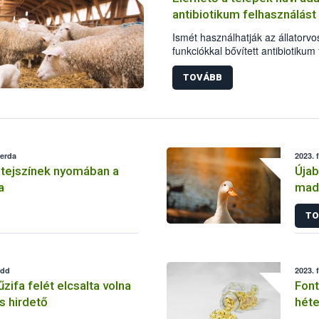
antibiotikum felhasználást
Ismét használhatják az állatorvo
funkciókkal bővített antibiotikum
antibiotikum-hatóanyagú állatg
hamarosan, a fejlesztés második
TOVÁBB
éves jelentésüket.
zerda
2023. 
btejszínek nyomában a
Újab
a
madá
vár
TO
edd
2023. 
tűzifa felét elcsalta volna
Font
s hirdető
héte
felh