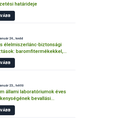
fizetési határideje
VÁBB
január 24., kedd
s élelmiszerlánc-biztonsági
ztások: baromfitermékekkel,
ségekkel és gyümölcsökkel volt a
VÁBB
öbb gond
január 23., hétfő
m állami laboratóriumok éves
kenységének bevallási
ridejéig már csak pár nap van
VÁBB
a