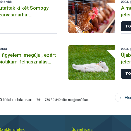
sütörtök
2023. 
tattak ki két Somogy
A ma
zarvasmarha-
jele
dél-
TO
zerda
2023. 
, figyelem: megújul, ezért
Újab
ibiotikum-felhasználás
jele
ndszer
TO
← Els
 tétel oldalanként
761 - 780 / 2 840 tétel megjelenítése.
Szakterületek
Ügyintézés