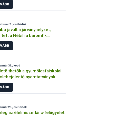
VÁBB
február 2., csütörtök
bb javult a járványhelyzet,
ített a Nébih a baromfik
lepítésre vonatkozó ideiglenes
VÁBB
bályokon
január 31., kedd
letölthetők a gyümölcsfaiskolai
lebejelentő nyomtatványok
VÁBB
január 26., csütörtök
leg az élelmiszerlánc-felügyeleti