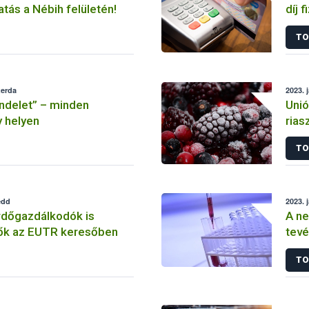
atás a Nébih felületén!
díj 
TO
zerda
2023. 
ndelet” – minden
Unió
y helyen
rias
zöld
TO
legt
edd
2023. 
rdőgazdálkodók is
A ne
ők az EUTR keresőben
tevé
hatá
TO
hátr