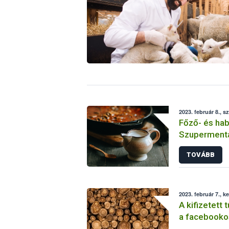
2023. február 8., s
Főző- és ha
Szuperment
TOVÁBB
2023. február 7., k
A kifizetett 
a facebooko