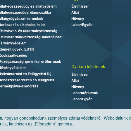
Állat-egészségügy és állatvédelem
Élelmiszer
Állategészségügyi diagnosztika
Állat
Állatgyógyászati termékek
Növény
Borászat és alkoholos italok
Labor/Egyéb
Élelmiszer- és takarmánybiztonság
Élelmiszerlánc-biztonsági laborhálózat
Járványvédelem
Kiemelt ügyek, EUTR
Kockázatkezelés
Mezőgazdasági genetikai erőforrások
Gyakori kérdések
Növényvédelem
Nyilvántartási és Felügyeleti Díj
Élelmiszer
Rendszerszervezés és felügyelet
Állat
Termékpálya-ellenőrzés
Növény
Laboratóriumok
Labor/Egyéb
, hogyan gondoskodunk személyes adatai védelméről. Weboldalunk cook
jük, kattintson az „Elfogadom” gombra.