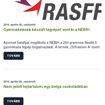
2016. április 28., csütörtök
Gyermekeknek készült tejpépet vont ki a NÉBIH
Azonnali hatállyal megtiltotta a NÉBIH a 250 grammos Nestlé 5
gyümölcsös tejpép forgalmazását. A termék „Ochratoxin A” toxint
tartalmaz. A kifogásolt tejpép egyszeri, vagy rövid ideig történő
fogyasztása valószínűleg nem ártalmas az egészségre.
TOVÁBB
2016. április 28., csütörtök
Nem jelölt tejtartalom egy belga csokoládéban
TOVÁBB