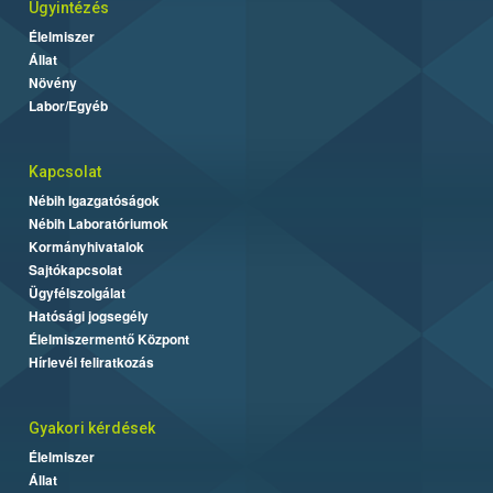
Ügyintézés
Élelmiszer
Állat
Növény
Labor/Egyéb
Kapcsolat
Nébih Igazgatóságok
Nébih Laboratóriumok
Kormányhivatalok
Sajtókapcsolat
Ügyfélszolgálat
Hatósági jogsegély
Élelmiszermentő Központ
Hírlevél feliratkozás
Gyakori kérdések
Élelmiszer
Állat