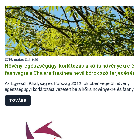
2016. május 2., hétfő
Növény-egészségügyi korlátozás a kőris növényekre és
faanyagra a Chalara fraxinea nevű kórokozó terjedésének
megakadályozására
Az Egyesült Királyság és Írország 2012. október végétől növény-
egészségügyi korlátozást vezetett be a kőris növényekre és faanyag
A korlátozást a Chalara fraxinea nevű gomba Brit-szigeteki észlelés
indokolta, a nagy jelentőségű kőrisfáik megvédése érdekében.
TOVÁBB