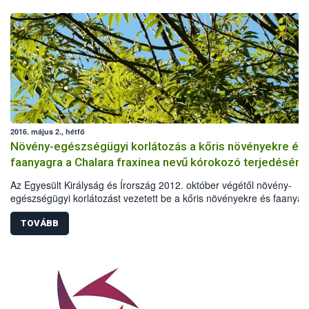
2016. május 2., hétfő
Növény-egészségügyi korlátozás a kőris növényekre és
faanyagra a Chalara fraxinea nevű kórokozó terjedésének
megakadályozására
Az Egyesült Királyság és Írország 2012. október végétől növény-
egészségügyi korlátozást vezetett be a kőris növényekre és faanyag
A korlátozást a Chalara fraxinea nevű gomba Brit-szigeteki észlelés
indokolta, a nagy jelentőségű kőrisfáik megvédése érdekében.
TOVÁBB