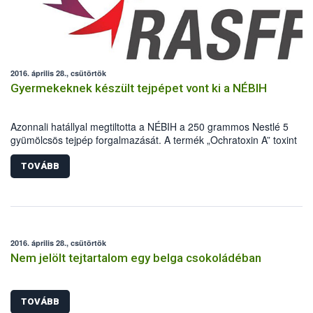
2016. április 28., csütörtök
Gyermekeknek készült tejpépet vont ki a NÉBIH
Azonnali hatállyal megtiltotta a NÉBIH a 250 grammos Nestlé 5
gyümölcsös tejpép forgalmazását. A termék „Ochratoxin A” toxint
tartalmaz. A kifogásolt tejpép egyszeri, vagy rövid ideig történő
fogyasztása valószínűleg nem ártalmas az egészségre.
TOVÁBB
2016. április 28., csütörtök
Nem jelölt tejtartalom egy belga csokoládéban
TOVÁBB