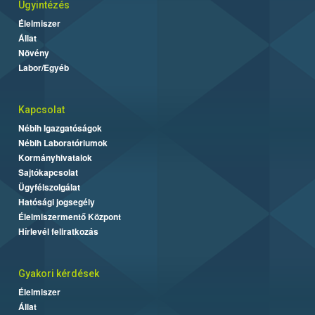
Ügyintézés
Élelmiszer
Állat
Növény
Labor/Egyéb
Kapcsolat
Nébih Igazgatóságok
Nébih Laboratóriumok
Kormányhivatalok
Sajtókapcsolat
Ügyfélszolgálat
Hatósági jogsegély
Élelmiszermentő Központ
Hírlevél feliratkozás
Gyakori kérdések
Élelmiszer
Állat