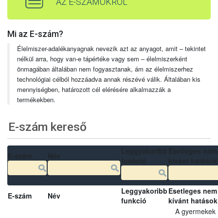
AZ E-SZÁMOKRÓL
Mi az E-szám?
Élelmiszer-adalékanyagnak nevezik azt az anyagot, amit – tekintet
nélkül arra, hogy van-e tápértéke vagy sem – élelmiszerként
önmagában általában nem fogyasztanak, ám az élelmiszerhez
technológiai célból hozzáadva annak részévé válik. Általában kis
mennyiségben, határozott cél elérésére alkalmazzák a
termékekben.
E-szám kereső
Leggyakoribb
Esetleges nem
E-szám
Név
funkció
kívánt hatások
Leggyakoribb
Esetleges nem
E-szám
Név
funkció
kívánt hatások
A gyermekek