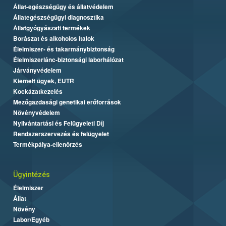
Állat-egészségügy és állatvédelem
Állategészségügyi diagnosztika
Állatgyógyászati termékek
Borászat és alkoholos italok
Élelmiszer- és takarmánybiztonság
Élelmiszerlánc-biztonsági laborhálózat
Járványvédelem
Kiemelt ügyek, EUTR
Kockázatkezelés
Mezőgazdasági genetikai erőforrások
Növényvédelem
Nyilvántartási és Felügyeleti Díj
Rendszerszervezés és felügyelet
Termékpálya-ellenőrzés
Ügyintézés
Élelmiszer
Állat
Növény
Labor/Egyéb