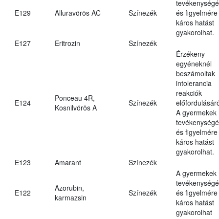
tevékenységé
E129
Alluravörös AC
Színezék
és figyelmére
káros hatást
gyakorolhat.
E127
Eritrozin
Színezék
Érzékeny
egyéneknél
beszámoltak
intolerancia
reakciók
Ponceau 4R,
E124
Színezék
előfordulásáró
Kosnilvörös A
A gyermekek
tevékenységé
és figyelmére
káros hatást
gyakorolhat.
E123
Amarant
Színezék
A gyermekek
tevékenységé
Azorubin,
E122
Színezék
és figyelmére
karmazsin
káros hatást
gyakorolhat