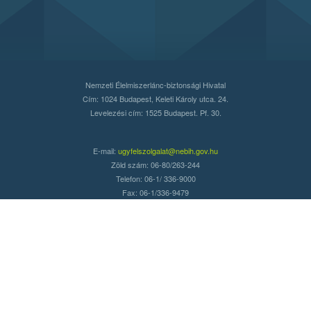
Nemzeti Élelmiszerlánc-biztonsági Hivatal
Cím: 1024 Budapest, Keleti Károly utca. 24.
Levelezési cím: 1525 Budapest. Pf. 30.
E-mail:
ugyfelszolgalat@nebih.gov.hu
Zöld szám: 06-80/263-244
Telefon: 06-1/ 336-9000
Fax: 06-1/336-9479