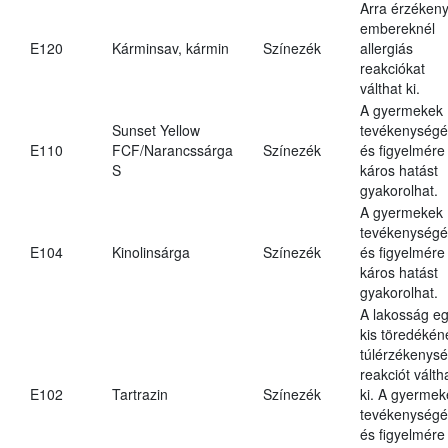
Arra érzéken
embereknél
E120
Kárminsav, kármin
Színezék
allergiás
reakciókat
válthat ki.
A gyermekek
Sunset Yellow
tevékenységé
E110
FCF/Narancssárga
Színezék
és figyelmére
S
káros hatást
gyakorolhat.
A gyermekek
tevékenységé
E104
Kinolinsárga
Színezék
és figyelmére
káros hatást
gyakorolhat.
A lakosság e
kis töredékén
túlérzékenysé
reakciót válth
E102
Tartrazin
Színezék
ki. A gyermek
tevékenységé
és figyelmére