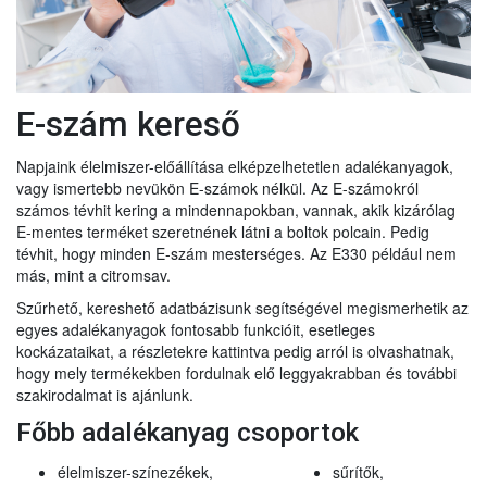
E-szám kereső
Napjaink élelmiszer-előállítása elképzelhetetlen adalékanyagok,
vagy ismertebb nevükön E-számok nélkül. Az E-számokról
számos tévhit kering a mindennapokban, vannak, akik kizárólag
E-mentes terméket szeretnének látni a boltok polcain. Pedig
tévhit, hogy minden E-szám mesterséges. Az E330 például nem
más, mint a citromsav.
Szűrhető, kereshető adatbázisunk segítségével megismerhetik az
egyes adalékanyagok fontosabb funkcióit, esetleges
kockázataikat, a részletekre kattintva pedig arról is olvashatnak,
hogy mely termékekben fordulnak elő leggyakrabban és további
szakirodalmat is ajánlunk.
Főbb adalékanyag csoportok
élelmiszer-színezékek,
sűrítők,