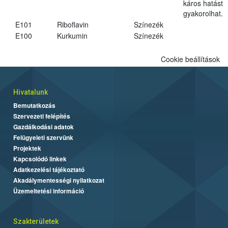
káros hatást
gyakorolhat.
E101
Riboflavin
Színezék
E100
Kurkumin
Színezék
Cookie beállítások
Hivatalunk
Bemutatkozás
Szervezeti felépítés
Gazdálkodási adatok
Felügyeleti szervünk
Projektek
Kapcsolódó linkek
Adatkezelési tájékoztató
Akadálymentességi nyilatkozat
Üzemeltetési információ
Szakterületek