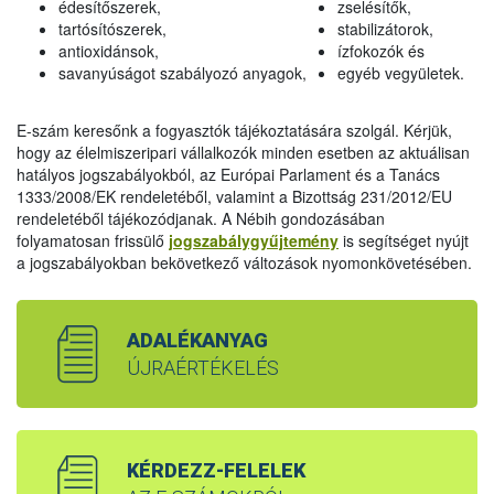
édesítőszerek,
zselésítők,
tartósítószerek,
stabilizátorok,
antioxidánsok,
ízfokozók és
savanyúságot szabályozó anyagok,
egyéb vegyületek.
E-szám keresőnk a fogyasztók tájékoztatására szolgál. Kérjük,
hogy az élelmiszeripari vállalkozók minden esetben az aktuálisan
hatályos jogszabályokból, az Európai Parlament és a Tanács
1333/2008/EK rendeletéből, valamint a Bizottság 231/2012/EU
rendeletéből tájékozódjanak. A Nébih gondozásában
folyamatosan frissülő
jogszabálygyűjtemény
is segítséget nyújt
a jogszabályokban bekövetkező változások nyomonkövetésében.
ADALÉKANYAG
ÚJRAÉRTÉKELÉS
KÉRDEZZ-FELELEK