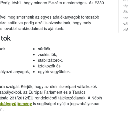
n. Pedig tévhit, hogy minden E-szám mesterséges. Az E330
tá
ál
gével megismerhetik az egyes adalékanyagok fontosabb
te
ekre kattintva pedig arról is olvashatnak, hogy mely
vá
 további szakirodalmat is ajánlunk.
el
rtok
kek,
sűrítők,
zselésítők,
stabilizátorok,
ízfokozók és
ályozó anyagok,
egyéb vegyületek.
a szolgál. Kérjük, hogy az élelmiszeripari vállalkozók
szabályokból, az Európai Parlament és a Tanács
ttság 231/2012/EU rendeletéből tájékozódjanak. A Nébih
abálygyűjtemény
is segítséget nyújt a jogszabályokban
n.