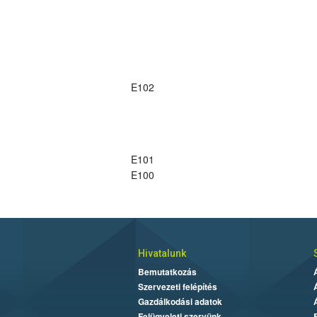
E102
E101
E100
Hivatalunk
Bemutatkozás
Szervezeti felépítés
Gazdálkodási adatok
Felügyeleti szervünk