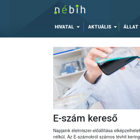
HIVATAL
AKTUÁLIS
ÁLLAT
E-szám kereső
Napjaink élelmiszer-előállítása elképzelhe
nélkül. Az E-számokról számos tévhit keri