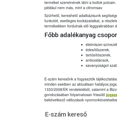
terméket szeretnének látni a boltok polcai
például nem más, mint a citromsav.
Szűrhető, kereshető adatbázisunk segítsé
funkcióit, esetleges kockázataikat, a részlet
termékekben fordulnak elő leggyakrabban és
Főbb adalékanyag csopo
élelmiszer-színezé
édesítőszerek,
tartósítószerek,
antioxidánsok,
savanyúságot szab
E-szám keresőnk a fogyasztók tájékoztatásár
minden esetben az aktuálisan hatályos jog
1333/2008/EK rendeletéből, valamint a Bizo
gondozásában folyamatosan frissülő
jogsz
bekövetkező változások nyomonkövetésébe
E-szám kereső