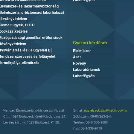
Élelmiszer- és takarmánybiztonság
Élelmiszerlánc-biztonsági laborhálózat
Járványvédelem
Kiemelt ügyek, EUTR
Kockázatkezelés
Mezőgazdasági genetikai erőforrások
Gyakori kérdések
Növényvédelem
Nyilvántartási és Felügyeleti Díj
Élelmiszer
Rendszerszervezés és felügyelet
Állat
Termékpálya-ellenőrzés
Növény
Laboratóriumok
Labor/Egyéb
Nemzeti Élelmiszerlánc-biztonsági Hivatal
E-mail:
ugyfelszolgalat@nebih.gov.hu
Cím: 1024 Budapest, Keleti Károly utca. 24.
Zöld szám: 06-80/263-244
Levelezési cím: 1525 Budapest. Pf. 30.
Telefon: 06-1/ 336-9000
Fax: 06-1/336-9479