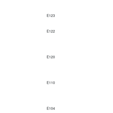
E123
E122
E120
E110
E104