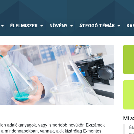
ÉLELMISZER
NÖVÉNY
ÁTFOGÓ TÉMÁK
KA
Mi a
tetlen adalékanyagok, vagy ismertebb nevükön E-számok
Él
ng a mindennapokban, vannak, akik kizárólag E-mentes
an