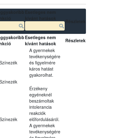
ggyakoribb
Esetleges nem
nkció
kívánt hatások
Részletek
ggyakoribb
Esetleges nem
Részletek
nkció
kívánt hatások
A gyermekek
tevékenységére
Színezék
és figyelmére
káros hatást
gyakorolhat.
Színezék
Érzékeny
egyéneknél
beszámoltak
intolerancia
reakciók
Színezék
előfordulásáról.
A gyermekek
tevékenységére
és figyelmére