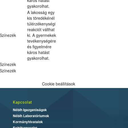
káros hatást
gyakorolhat.
A lakosság egy
kis töredékénél
túlérzékenységi
reakciót válthat
Színezék
ki. A gyermekek
tevékenységére
és figyelmére
káros hatást
gyakorolhat.
Színezék
Színezék
Cookie beállítások
Kapcsolat
Nébih Igazgatóságok
Nébih Laboratóriumok
Kormányhivatalok
Sajtókapcsolat