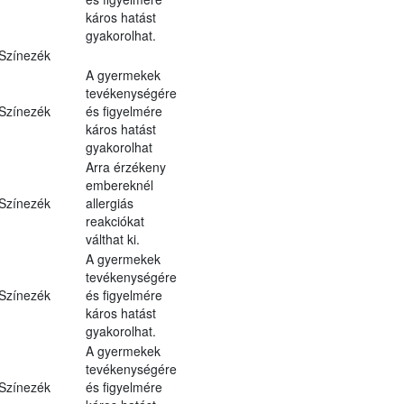
káros hatást
gyakorolhat.
Színezék
A gyermekek
tevékenységére
Színezék
és figyelmére
káros hatást
gyakorolhat
Arra érzékeny
embereknél
Színezék
allergiás
reakciókat
válthat ki.
A gyermekek
tevékenységére
Színezék
és figyelmére
káros hatást
gyakorolhat.
A gyermekek
tevékenységére
Színezék
és figyelmére