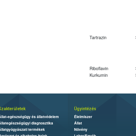
Tartrazin
Riboflavin
Kurkumin
Szakterületek
Ügyintézés
Állat-egészségügy és állatvédelem
Élelmiszer
Állategészségügyi diagnosztika
Állat
Állatgyógyászati termékek
Növény
Borászat és alkoholos italok
Labor/Egyéb