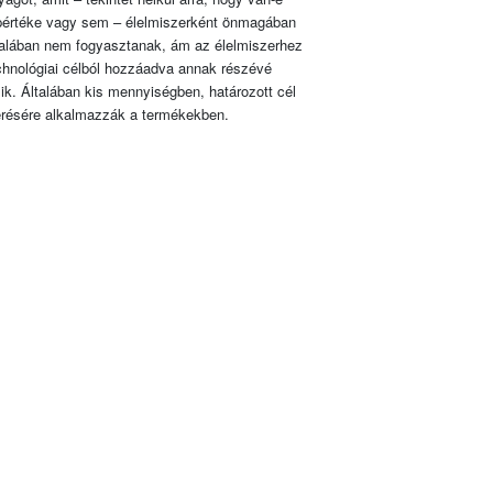
pértéke vagy sem – élelmiszerként önmagában
talában nem fogyasztanak, ám az élelmiszerhez
chnológiai célból hozzáadva annak részévé
lik. Általában kis mennyiségben, határozott cél
érésére alkalmazzák a termékekben.