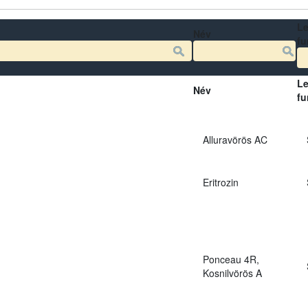
Le
Név
fu
Le
Név
fu
Alluravörös AC
Eritrozin
Ponceau 4R,
Kosnilvörös A