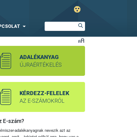
PCSOLAT
ADALÉKANYAG
ÚJRAÉRTÉKELÉS
KÉRDEZZ-FELELEK
AZ E-SZÁMOKRÓL
z E-szám?
elmiszer-adalékanyagnak nevezik azt az
yagot, amit – tekintet nélkül arra, hogy van-e