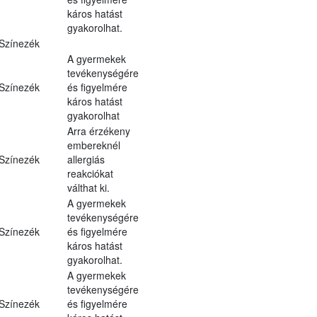
káros hatást
gyakorolhat.
Színezék
A gyermekek
tevékenységére
Színezék
és figyelmére
káros hatást
gyakorolhat
Arra érzékeny
embereknél
Színezék
allergiás
reakciókat
válthat ki.
A gyermekek
tevékenységére
Színezék
és figyelmére
káros hatást
gyakorolhat.
A gyermekek
tevékenységére
Színezék
és figyelmére