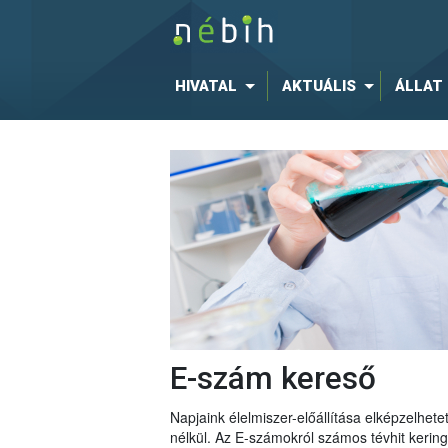
HIVATAL
AKTUÁLIS
ÁLLAT
E-szám kereső
Napjaink élelmiszer-előállítása elképzelhe
nélkül. Az E-számokról számos tévhit keri