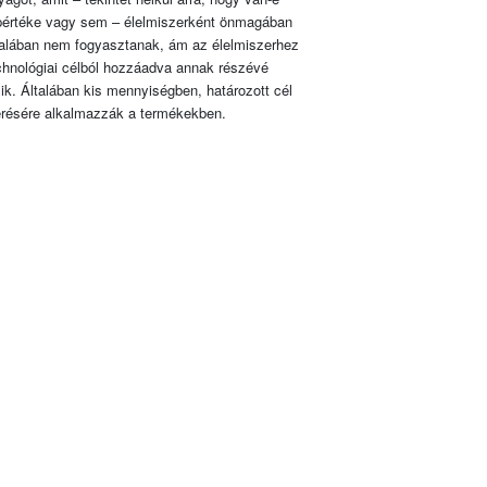
pértéke vagy sem – élelmiszerként önmagában
talában nem fogyasztanak, ám az élelmiszerhez
chnológiai célból hozzáadva annak részévé
lik. Általában kis mennyiségben, határozott cél
érésére alkalmazzák a termékekben.