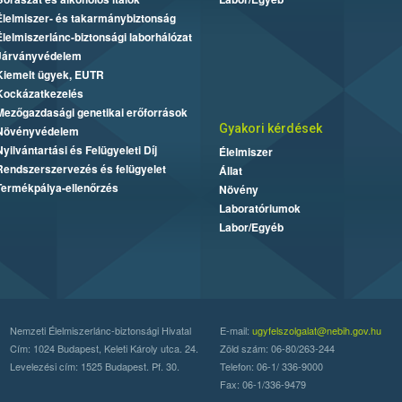
Élelmiszer- és takarmánybiztonság
Élelmiszerlánc-biztonsági laborhálózat
Járványvédelem
Kiemelt ügyek, EUTR
Kockázatkezelés
Mezőgazdasági genetikai erőforrások
Gyakori kérdések
Növényvédelem
Nyilvántartási és Felügyeleti Díj
Élelmiszer
Rendszerszervezés és felügyelet
Állat
Termékpálya-ellenőrzés
Növény
Laboratóriumok
Labor/Egyéb
Nemzeti Élelmiszerlánc-biztonsági Hivatal
E-mail:
ugyfelszolgalat@nebih.gov.hu
Cím: 1024 Budapest, Keleti Károly utca. 24.
Zöld szám: 06-80/263-244
Levelezési cím: 1525 Budapest. Pf. 30.
Telefon: 06-1/ 336-9000
Fax: 06-1/336-9479