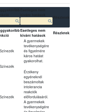
ggyakoribb
Esetleges nem
nkció
kívánt hatások
Részletek
ggyakoribb
Esetleges nem
Részletek
nkció
kívánt hatások
A gyermekek
tevékenységére
Színezék
és figyelmére
káros hatást
gyakorolhat.
Színezék
Érzékeny
egyéneknél
beszámoltak
intolerancia
reakciók
Színezék
előfordulásáról.
A gyermekek
tevékenységére
és figyelmére