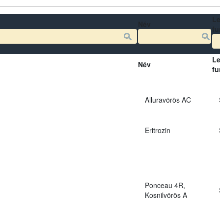
Le
Név
fu
Le
Név
fu
Alluravörös AC
Eritrozin
Ponceau 4R,
Kosnilvörös A