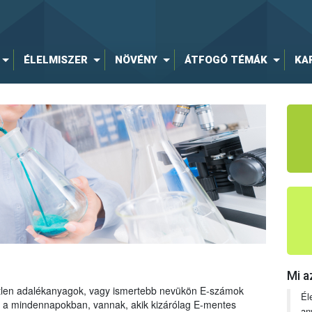
ÉLELMISZER
NÖVÉNY
ÁTFOGÓ TÉMÁK
KA
Mi a
tetlen adalékanyagok, vagy ismertebb nevükön E-számok
Él
ng a mindennapokban, vannak, akik kizárólag E-mentes
an