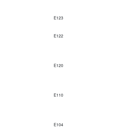
E123
E122
E120
E110
E104