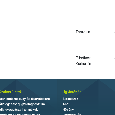
Tartrazin
Riboflavin
Kurkumin
Szakterületek
Ügyintézés
Állat-egészségügy és állatvédelem
Élelmiszer
Állategészségügyi diagnosztika
Állat
Állatgyógyászati termékek
Növény
Borászat és alkoholos italok
Labor/Egyéb