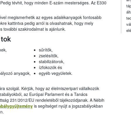
n. Pedig tévhit, hogy minden E-szám mesterséges. Az E330
tá
ál
gével megismerhetik az egyes adalékanyagok fontosabb
te
ekre kattintva pedig arról is olvashatnak, hogy mely
vá
 további szakirodalmat is ajánlunk.
el
rtok
kek,
sűrítők,
zselésítők,
stabilizátorok,
ízfokozók és
ályozó anyagok,
egyéb vegyületek.
a szolgál. Kérjük, hogy az élelmiszeripari vállalkozók
szabályokból, az Európai Parlament és a Tanács
ttság 231/2012/EU rendeletéből tájékozódjanak. A Nébih
abálygyűjtemény
is segítséget nyújt a jogszabályokban
n.