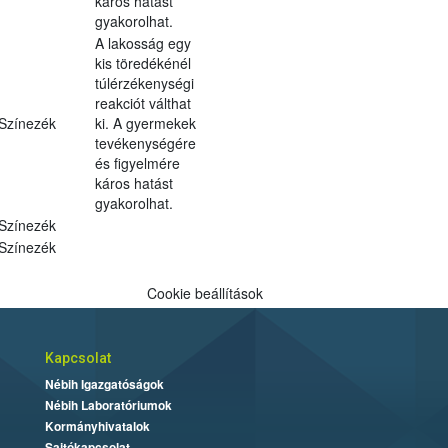
káros hatást
gyakorolhat.
A lakosság egy
kis töredékénél
túlérzékenységi
reakciót válthat
Színezék
ki. A gyermekek
tevékenységére
és figyelmére
káros hatást
gyakorolhat.
Színezék
Színezék
Cookie beállítások
Kapcsolat
Nébih Igazgatóságok
Nébih Laboratóriumok
Kormányhivatalok
Sajtókapcsolat