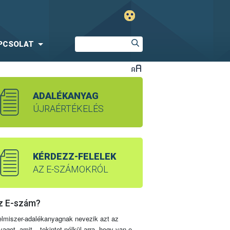
PCSOLAT
ADALÉKANYAG
ÚJRAÉRTÉKELÉS
KÉRDEZZ-FELELEK
AZ E-SZÁMOKRÓL
z E-szám?
elmiszer-adalékanyagnak nevezik azt az
yagot, amit – tekintet nélkül arra, hogy van-e