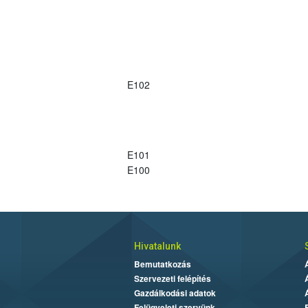
E102
E101
E100
Hivatalunk
Bemutatkozás
Szervezeti felépítés
Gazdálkodási adatok
Felügyeleti szervünk