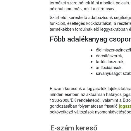
terméket szeretnének látni a boltok polcai
például nem más, mint a citromsav.
Szűrhető, kereshető adatbázisunk segítsé
funkcióit, esetleges kockázataikat, a részlet
termékekben fordulnak elő leggyakrabban és
Főbb adalékanyag csopo
élelmiszer-színezé
édesítőszerek,
tartósítószerek,
antioxidánsok,
savanyúságot szab
E-szám keresőnk a fogyasztók tájékoztatásár
minden esetben az aktuálisan hatályos jog
1333/2008/EK rendeletéből, valamint a Bizo
gondozásában folyamatosan frissülő
jogsz
bekövetkező változások nyomonkövetésébe
E-szám kereső