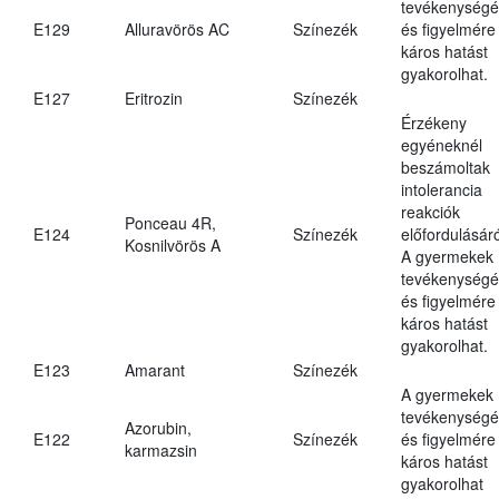
tevékenységé
E129
Alluravörös AC
Színezék
és figyelmére
káros hatást
gyakorolhat.
E127
Eritrozin
Színezék
Érzékeny
egyéneknél
beszámoltak
intolerancia
reakciók
Ponceau 4R,
E124
Színezék
előfordulásáró
Kosnilvörös A
A gyermekek
tevékenységé
és figyelmére
káros hatást
gyakorolhat.
E123
Amarant
Színezék
A gyermekek
tevékenységé
Azorubin,
E122
Színezék
és figyelmére
karmazsin
káros hatást
gyakorolhat