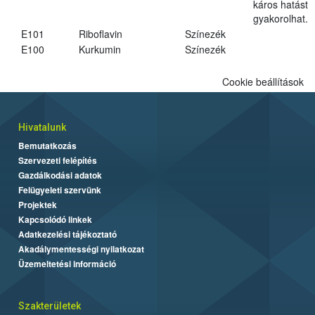
káros hatást
gyakorolhat.
E101
Riboflavin
Színezék
E100
Kurkumin
Színezék
Cookie beállítások
Hivatalunk
Bemutatkozás
Szervezeti felépítés
Gazdálkodási adatok
Felügyeleti szervünk
Projektek
Kapcsolódó linkek
Adatkezelési tájékoztató
Akadálymentességi nyilatkozat
Üzemeltetési információ
Szakterületek