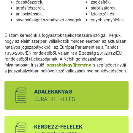
édesítőszerek,
zselésítők,
tartósítószerek,
stabilizátorok,
antioxidánsok,
ízfokozók és
savanyúságot szabályozó anyagok,
egyéb vegyületek.
E-szám keresőnk a fogyasztók tájékoztatására szolgál. Kérjük,
hogy az élelmiszeripari vállalkozók minden esetben az aktuálisan
hatályos jogszabályokból, az Európai Parlament és a Tanács
1333/2008/EK rendeletéből, valamint a Bizottság 231/2012/EU
rendeletéből tájékozódjanak. A Nébih gondozásában
folyamatosan frissülő
jogszabálygyűjtemény
is segítséget nyújt
a jogszabályokban bekövetkező változások nyomonkövetésében.
ADALÉKANYAG
ÚJRAÉRTÉKELÉS
KÉRDEZZ-FELELEK