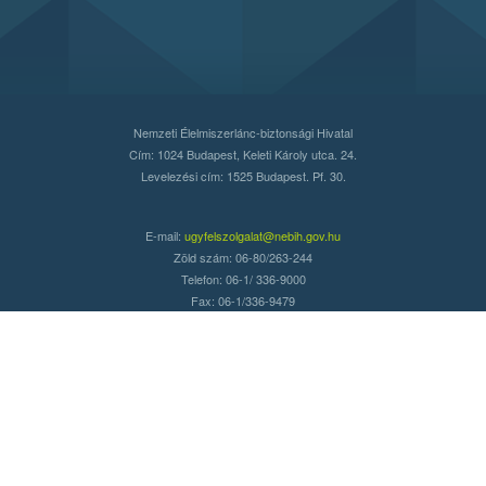
Nemzeti Élelmiszerlánc-biztonsági Hivatal
Cím: 1024 Budapest, Keleti Károly utca. 24.
Levelezési cím: 1525 Budapest. Pf. 30.
E-mail:
ugyfelszolgalat@nebih.gov.hu
Zöld szám: 06-80/263-244
Telefon: 06-1/ 336-9000
Fax: 06-1/336-9479