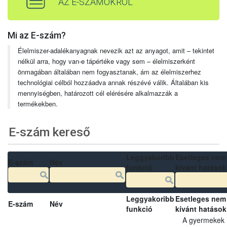
AZ E-SZÁMOKRÓL
Mi az E-szám?
Élelmiszer-adalékanyagnak nevezik azt az anyagot, amit – tekintet
nélkül arra, hogy van-e tápértéke vagy sem – élelmiszerként
önmagában általában nem fogyasztanak, ám az élelmiszerhez
technológiai célból hozzáadva annak részévé válik. Általában kis
mennyiségben, határozott cél elérésére alkalmazzák a
termékekben.
E-szám kereső
Leggyakoribb
Esetleges nem
E-szám
Név
funkció
kívánt hatások
Leggyakoribb
Esetleges nem
E-szám
Név
funkció
kívánt hatások
A gyermekek