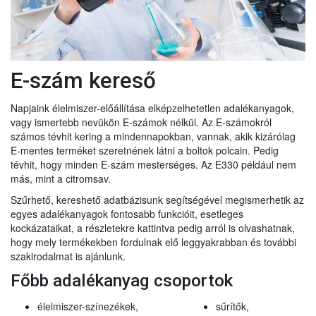
E-szám kereső
Napjaink élelmiszer-előállítása elképzelhetetlen adalékanyagok,
vagy ismertebb nevükön E-számok nélkül. Az E-számokról
számos tévhit kering a mindennapokban, vannak, akik kizárólag
E-mentes terméket szeretnének látni a boltok polcain. Pedig
tévhit, hogy minden E-szám mesterséges. Az E330 például nem
más, mint a citromsav.
Szűrhető, kereshető adatbázisunk segítségével megismerhetik az
egyes adalékanyagok fontosabb funkcióit, esetleges
kockázataikat, a részletekre kattintva pedig arról is olvashatnak,
hogy mely termékekben fordulnak elő leggyakrabban és további
szakirodalmat is ajánlunk.
Főbb adalékanyag csoportok
élelmiszer-színezékek,
sűrítők,