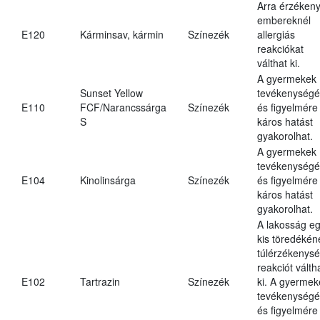
Arra érzéken
embereknél
E120
Kárminsav, kármin
Színezék
allergiás
reakciókat
válthat ki.
A gyermekek
Sunset Yellow
tevékenységé
E110
FCF/Narancssárga
Színezék
és figyelmére
S
káros hatást
gyakorolhat.
A gyermekek
tevékenységé
E104
Kinolinsárga
Színezék
és figyelmére
káros hatást
gyakorolhat.
A lakosság e
kis töredékén
túlérzékenysé
reakciót válth
E102
Tartrazin
Színezék
ki. A gyermek
tevékenységé
és figyelmére