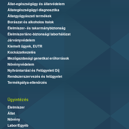
Állat-egészségügy és állatvédelem
Állategészségügyi diagnosztika
Állatgyógyászati termékek
Borászat és alkoholos italok
Élelmiszer- és takarmánybiztonság
Élelmiszerlánc-biztonsági laborhálózat
Járványvédelem
Kiemelt ügyek, EUTR
Kockázatkezelés
Mezőgazdasági genetikai erőforrások
Növényvédelem
Nyilvántartási és Felügyeleti Díj
Rendszerszervezés és felügyelet
Termékpálya-ellenőrzés
Ügyintézés
Élelmiszer
Állat
Növény
Labor/Egyéb