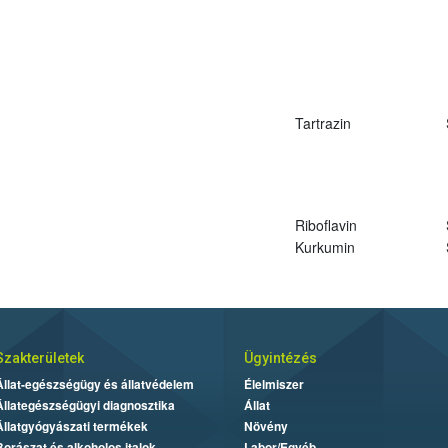
Tartrazin
Riboflavin
Kurkumin
Szakterületek
Ügyintézés
Állat-egészségügy és állatvédelem
Élelmiszer
Állategészségügyi diagnosztika
Állat
Állatgyógyászati termékek
Növény
Borászat és alkoholos italok
Labor/Egyéb