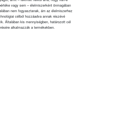
pértéke vagy sem – élelmiszerként önmagában
talában nem fogyasztanak, ám az élelmiszerhez
chnológiai célból hozzáadva annak részévé
lik. Általában kis mennyiségben, határozott cél
érésére alkalmazzák a termékekben.