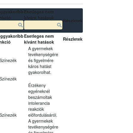
ggyakoribb
Esetleges nem
nkció
kívánt hatások
Részletek
ggyakoribb
Esetleges nem
Részletek
nkció
kívánt hatások
A gyermekek
tevékenységére
Színezék
és figyelmére
káros hatást
gyakorolhat.
Színezék
Érzékeny
egyéneknél
beszámoltak
intolerancia
reakciók
Színezék
előfordulásáról.
A gyermekek
tevékenységére
és figyelmére