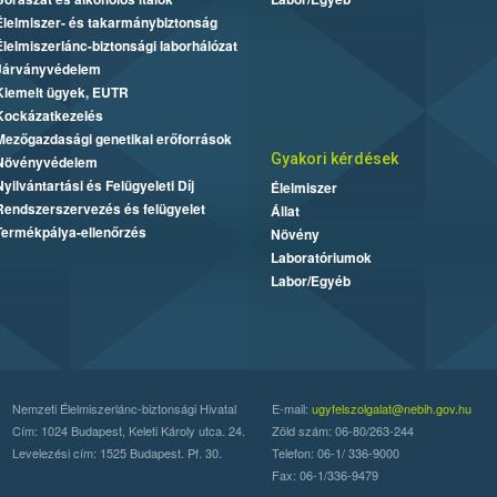
Élelmiszer- és takarmánybiztonság
Élelmiszerlánc-biztonsági laborhálózat
Járványvédelem
Kiemelt ügyek, EUTR
Kockázatkezelés
Mezőgazdasági genetikai erőforrások
Gyakori kérdések
Növényvédelem
Nyilvántartási és Felügyeleti Díj
Élelmiszer
Rendszerszervezés és felügyelet
Állat
Termékpálya-ellenőrzés
Növény
Laboratóriumok
Labor/Egyéb
Nemzeti Élelmiszerlánc-biztonsági Hivatal
E-mail:
ugyfelszolgalat@nebih.gov.hu
Cím: 1024 Budapest, Keleti Károly utca. 24.
Zöld szám: 06-80/263-244
Levelezési cím: 1525 Budapest. Pf. 30.
Telefon: 06-1/ 336-9000
Fax: 06-1/336-9479