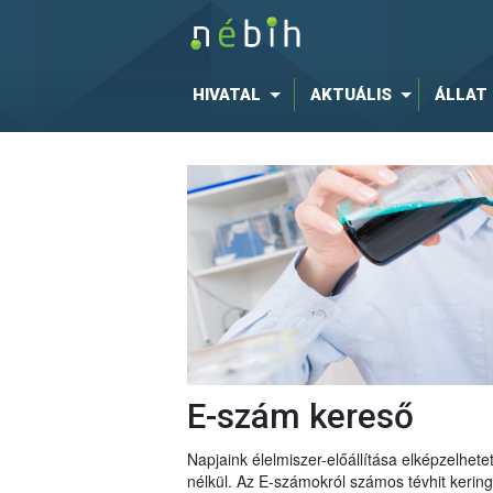
HIVATAL
AKTUÁLIS
ÁLLAT
E-szám kereső
Napjaink élelmiszer-előállítása elképzelhe
nélkül. Az E-számokról számos tévhit keri