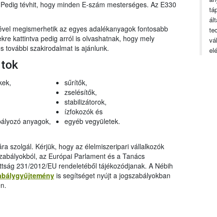
n. Pedig tévhit, hogy minden E-szám mesterséges. Az E330
tá
ál
gével megismerhetik az egyes adalékanyagok fontosabb
te
ekre kattintva pedig arról is olvashatnak, hogy mely
vá
 további szakirodalmat is ajánlunk.
el
rtok
kek,
sűrítők,
zselésítők,
stabilizátorok,
ízfokozók és
ályozó anyagok,
egyéb vegyületek.
a szolgál. Kérjük, hogy az élelmiszeripari vállalkozók
szabályokból, az Európai Parlament és a Tanács
ttság 231/2012/EU rendeletéből tájékozódjanak. A Nébih
abálygyűjtemény
is segítséget nyújt a jogszabályokban
n.