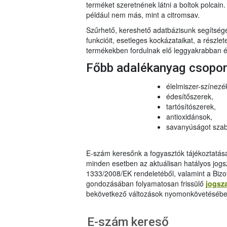
terméket szeretnének látni a boltok polcai
például nem más, mint a citromsav.
Szűrhető, kereshető adatbázisunk segítsé
funkcióit, esetleges kockázataikat, a részlet
termékekben fordulnak elő leggyakrabban és
Főbb adalékanyag csopo
élelmiszer-színezé
édesítőszerek,
tartósítószerek,
antioxidánsok,
savanyúságot szab
E-szám keresőnk a fogyasztók tájékoztatásár
minden esetben az aktuálisan hatályos jog
1333/2008/EK rendeletéből, valamint a Bizo
gondozásában folyamatosan frissülő
jogsz
bekövetkező változások nyomonkövetésébe
E-szám kereső