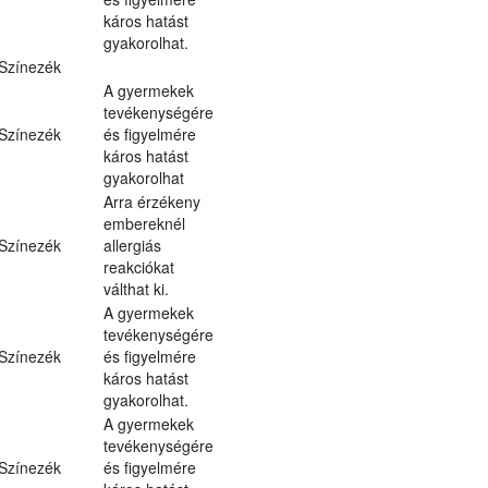
káros hatást
gyakorolhat.
Színezék
A gyermekek
tevékenységére
Színezék
és figyelmére
káros hatást
gyakorolhat
Arra érzékeny
embereknél
Színezék
allergiás
reakciókat
válthat ki.
A gyermekek
tevékenységére
Színezék
és figyelmére
káros hatást
gyakorolhat.
A gyermekek
tevékenységére
Színezék
és figyelmére