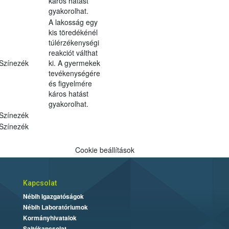
káros hatást
gyakorolhat.
A lakosság egy
kis töredékénél
túlérzékenységi
reakciót válthat
Színezék
ki. A gyermekek
tevékenységére
és figyelmére
káros hatást
gyakorolhat.
Színezék
Színezék
Cookie beállítások
Kapcsolat
Nébih Igazgatóságok
Nébih Laboratóriumok
Kormányhivatalok
Sajtókapcsolat