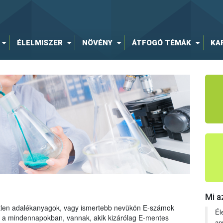
ÉLELMISZER
NÖVÉNY
ÁTFOGÓ TÉMÁK
KA
Mi a
tetlen adalékanyagok, vagy ismertebb nevükön E-számok
Él
ng a mindennapokban, vannak, akik kizárólag E-mentes
an