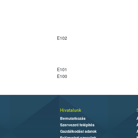
E102
E101
E100
Hivatalunk
Bemutatkozás
Szervezeti felépítés
Gazdálkodási adatok
Felügyeleti szervünk