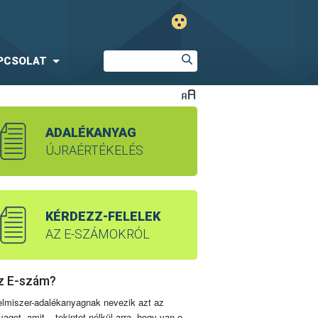
PCSOLAT
ADALÉKANYAG
ÚJRAÉRTÉKELÉS
KÉRDEZZ-FELELEK
AZ E-SZÁMOKRÓL
z E-szám?
elmiszer-adalékanyagnak nevezik azt az
yagot, amit – tekintet nélkül arra, hogy van-e