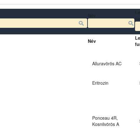
Le
Név
fu
Le
Név
fu
Alluravörös AC
Eritrozin
Ponceau 4R,
Kosnilvörös A