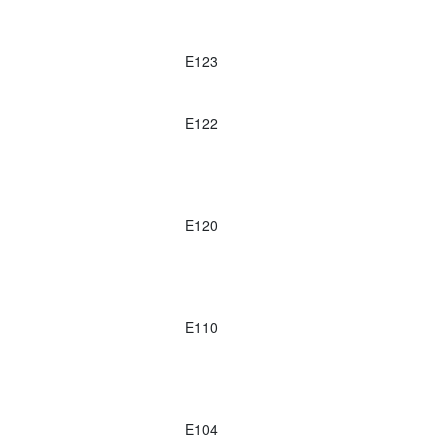
E123
E122
E120
E110
E104