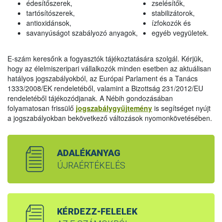
édesítőszerek,
zselésítők,
tartósítószerek,
stabilizátorok,
antioxidánsok,
ízfokozók és
savanyúságot szabályozó anyagok,
egyéb vegyületek.
E-szám keresőnk a fogyasztók tájékoztatására szolgál. Kérjük,
hogy az élelmiszeripari vállalkozók minden esetben az aktuálisan
hatályos jogszabályokból, az Európai Parlament és a Tanács
1333/2008/EK rendeletéből, valamint a Bizottság 231/2012/EU
rendeletéből tájékozódjanak. A Nébih gondozásában
folyamatosan frissülő
jogszabálygyűjtemény
is segítséget nyújt
a jogszabályokban bekövetkező változások nyomonkövetésében.
ADALÉKANYAG
ÚJRAÉRTÉKELÉS
KÉRDEZZ-FELELEK