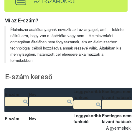
AZ E-SZÁMOKRÓL
Mi az E-szám?
Élelmiszer-adalékanyagnak nevezik azt az anyagot, amit – tekintet
nélkül arra, hogy van-e tápértéke vagy sem – élelmiszerként
önmagában általában nem fogyasztanak, ám az élelmiszerhez
technológiai célból hozzáadva annak részévé válik. Általában kis
mennyiségben, határozott cél elérésére alkalmazzák a
termékekben.
E-szám kereső
Leggyakoribb
Esetleges nem
E-szám
Név
funkció
kívánt hatások
Leggyakoribb
Esetleges nem
E-szám
Név
funkció
kívánt hatások
A gyermekek