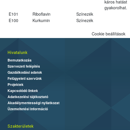
káros hatást
gyakorolhat.
E101
Riboflavin
Színezék
E100
Kurkumin
Színezék
Cookie beállítások
Hivatalunk
Bemutatkozás
Szervezeti felépítés
Gazdálkodási adatok
Felügyeleti szervünk
Projektek
Kapcsolódó linkek
Adatkezelési tájékoztató
Akadálymentességi nyilatkozat
Üzemeltetési információ
Szakterületek