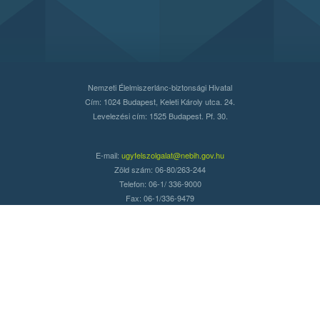
Nemzeti Élelmiszerlánc-biztonsági Hivatal
Cím: 1024 Budapest, Keleti Károly utca. 24.
Levelezési cím: 1525 Budapest. Pf. 30.
E-mail:
ugyfelszolgalat@nebih.gov.hu
Zöld szám: 06-80/263-244
Telefon: 06-1/ 336-9000
Fax: 06-1/336-9479