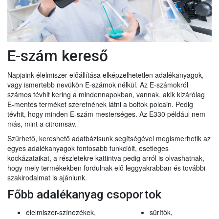
E-szám kereső
Napjaink élelmiszer-előállítása elképzelhetetlen adalékanyagok,
vagy ismertebb nevükön E-számok nélkül. Az E-számokról
számos tévhit kering a mindennapokban, vannak, akik kizárólag
E-mentes terméket szeretnének látni a boltok polcain. Pedig
tévhit, hogy minden E-szám mesterséges. Az E330 például nem
más, mint a citromsav.
Szűrhető, kereshető adatbázisunk segítségével megismerhetik az
egyes adalékanyagok fontosabb funkcióit, esetleges
kockázataikat, a részletekre kattintva pedig arról is olvashatnak,
hogy mely termékekben fordulnak elő leggyakrabban és további
szakirodalmat is ajánlunk.
Főbb adalékanyag csoportok
élelmiszer-színezékek,
sűrítők,