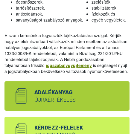
édesítőszerek,
zselésítők,
tartósítószerek,
stabilizátorok,
antioxidánsok,
ízfokozók és
savanyúságot szabályozó anyagok,
egyéb vegyületek.
E-szám keresőnk a fogyasztók tájékoztatására szolgál. Kérjük,
hogy az élelmiszeripari vállalkozók minden esetben az aktuálisan
hatályos jogszabályokból, az Európai Parlament és a Tanács
1333/2008/EK rendeletéből, valamint a Bizottság 231/2012/EU
rendeletéből tájékozódjanak. A Nébih gondozásában
folyamatosan frissülő
jogszabálygyűjtemény
is segítséget nyújt
a jogszabályokban bekövetkező változások nyomonkövetésében.
ADALÉKANYAG
ÚJRAÉRTÉKELÉS
KÉRDEZZ-FELELEK