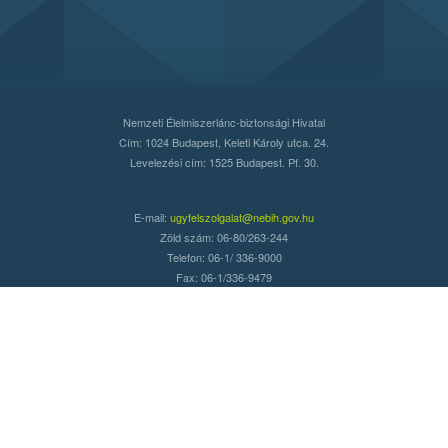
Nemzeti Élelmiszerlánc-biztonsági Hivatal
Cím: 1024 Budapest, Keleti Károly utca. 24.
Levelezési cím: 1525 Budapest. Pf. 30.
E-mail:
ugyfelszolgalat@nebih.gov.hu
Zöld szám: 06-80/263-244
Telefon: 06-1/ 336-9000
Fax: 06-1/336-9479