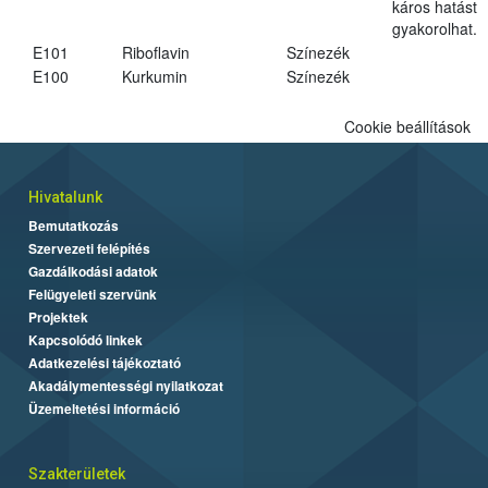
káros hatást
gyakorolhat.
E101
Riboflavin
Színezék
E100
Kurkumin
Színezék
Cookie beállítások
Hivatalunk
Bemutatkozás
Szervezeti felépítés
Gazdálkodási adatok
Felügyeleti szervünk
Projektek
Kapcsolódó linkek
Adatkezelési tájékoztató
Akadálymentességi nyilatkozat
Üzemeltetési információ
Szakterületek