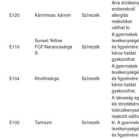
Arra érzéken
embereknél
E120
Kárminsav, kármin
Színezék
allergiás
reakciókat
válthat ki.
A gyermekek
Sunset Yellow
tevékenységé
E110
FCF/Narancssárga
Színezék
és figyelmére
S
káros hatást
gyakorolhat.
A gyermekek
tevékenységé
E104
Kinolinsárga
Színezék
és figyelmére
káros hatást
gyakorolhat.
A lakosság e
kis töredékén
túlérzékenysé
reakciót válth
E102
Tartrazin
Színezék
ki. A gyermek
tevékenységé
és figyelmére