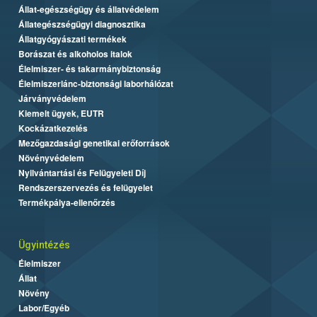
Állat-egészségügy és állatvédelem
Állategészségügyi diagnosztika
Állatgyógyászati termékek
Borászat és alkoholos italok
Élelmiszer- és takarmánybiztonság
Élelmiszerlánc-biztonsági laborhálózat
Járványvédelem
Kiemelt ügyek, EUTR
Kockázatkezelés
Mezőgazdasági genetikai erőforrások
Növényvédelem
Nyilvántartási és Felügyeleti Díj
Rendszerszervezés és felügyelet
Termékpálya-ellenőrzés
Ügyintézés
Élelmiszer
Állat
Növény
Labor/Egyéb