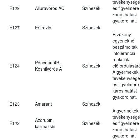
tevékenységé
E129
Alluravörös AC
Színezék
és figyelmére
káros hatást
gyakorolhat.
E127
Eritrozin
Színezék
Érzékeny
egyéneknél
beszámoltak
intolerancia
reakciók
Ponceau 4R,
E124
Színezék
előfordulásáró
Kosnilvörös A
A gyermekek
tevékenységé
és figyelmére
káros hatást
gyakorolhat.
E123
Amarant
Színezék
A gyermekek
tevékenységé
Azorubin,
E122
Színezék
és figyelmére
karmazsin
káros hatást
gyakorolhat