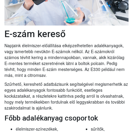
E-szám kereső
Napjaink élelmiszer-előállítása elképzelhetetlen adalékanyagok,
vagy ismertebb nevükön E-számok nélkül. Az E-számokról
számos tévhit kering a mindennapokban, vannak, akik kizárólag
E-mentes terméket szeretnének látni a boltok polcain. Pedig
tévhit, hogy minden E-szám mesterséges. Az E330 például nem
más, mint a citromsav.
Szűrhető, kereshető adatbázisunk segítségével megismerhetik az
egyes adalékanyagok fontosabb funkcióit, esetleges
kockázataikat, a részletekre kattintva pedig arról is olvashatnak,
hogy mely termékekben fordulnak elő leggyakrabban és további
szakirodalmat is ajánlunk.
Főbb adalékanyag csoportok
élelmiszer-színezékek,
sűrítők,