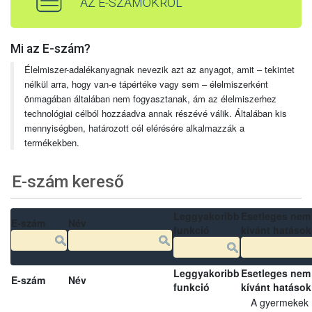
AZ E-SZÁMOKRÓL
Mi az E-szám?
Élelmiszer-adalékanyagnak nevezik azt az anyagot, amit – tekintet
nélkül arra, hogy van-e tápértéke vagy sem – élelmiszerként
önmagában általában nem fogyasztanak, ám az élelmiszerhez
technológiai célból hozzáadva annak részévé válik. Általában kis
mennyiségben, határozott cél elérésére alkalmazzák a
termékekben.
E-szám kereső
Leggyakoribb
Esetleges nem
E-szám
Név
funkció
kívánt hatások
Leggyakoribb
Esetleges nem
E-szám
Név
funkció
kívánt hatások
A gyermekek