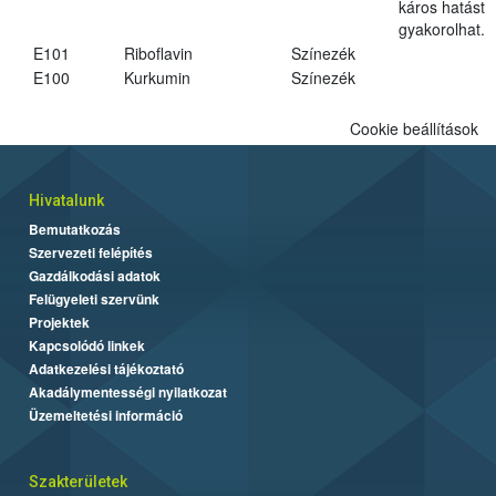
káros hatást
gyakorolhat.
E101
Riboflavin
Színezék
E100
Kurkumin
Színezék
Cookie beállítások
Hivatalunk
Bemutatkozás
Szervezeti felépítés
Gazdálkodási adatok
Felügyeleti szervünk
Projektek
Kapcsolódó linkek
Adatkezelési tájékoztató
Akadálymentességi nyilatkozat
Üzemeltetési információ
Szakterületek