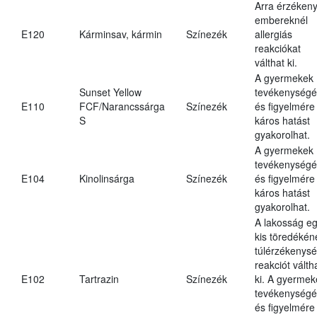
Arra érzéken
embereknél
E120
Kárminsav, kármin
Színezék
allergiás
reakciókat
válthat ki.
A gyermekek
Sunset Yellow
tevékenységé
E110
FCF/Narancssárga
Színezék
és figyelmére
S
káros hatást
gyakorolhat.
A gyermekek
tevékenységé
E104
Kinolinsárga
Színezék
és figyelmére
káros hatást
gyakorolhat.
A lakosság e
kis töredékén
túlérzékenysé
reakciót válth
E102
Tartrazin
Színezék
ki. A gyermek
tevékenységé
és figyelmére