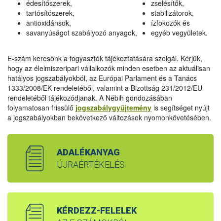
édesítőszerek,
zselésítők,
tartósítószerek,
stabilizátorok,
antioxidánsok,
ízfokozók és
savanyúságot szabályozó anyagok,
egyéb vegyületek.
E-szám keresőnk a fogyasztók tájékoztatására szolgál. Kérjük,
hogy az élelmiszeripari vállalkozók minden esetben az aktuálisan
hatályos jogszabályokból, az Európai Parlament és a Tanács
1333/2008/EK rendeletéből, valamint a Bizottság 231/2012/EU
rendeletéből tájékozódjanak. A Nébih gondozásában
folyamatosan frissülő
jogszabálygyűjtemény
is segítséget nyújt
a jogszabályokban bekövetkező változások nyomonkövetésében.
ADALÉKANYAG
ÚJRAÉRTÉKELÉS
KÉRDEZZ-FELELEK