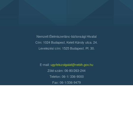
Nemzeti Élelmiszerlánc-biztonsági Hivatal
Cím: 1024 Budapest, Keleti Károly utca. 24.
Levelezési cím: 1525 Budapest. Pf. 30.
E-mail:
ugyfelszolgalat@nebih.gov.hu
Zöld szám: 06-80/263-244
Telefon: 06-1/ 336-9000
Fax: 06-1/336-9479