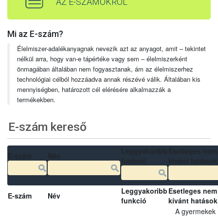
AZ E-SZÁMOKRÓL
Mi az E-szám?
Élelmiszer-adalékanyagnak nevezik azt az anyagot, amit – tekintet
nélkül arra, hogy van-e tápértéke vagy sem – élelmiszerként
önmagában általában nem fogyasztanak, ám az élelmiszerhez
technológiai célból hozzáadva annak részévé válik. Általában kis
mennyiségben, határozott cél elérésére alkalmazzák a
termékekben.
E-szám kereső
Leggyakoribb
Esetleges nem
E-szám
Név
funkció
kívánt hatások
Leggyakoribb
Esetleges nem
E-szám
Név
funkció
kívánt hatások
A gyermekek