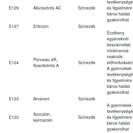
tevékenységé
E129
Alluravörös AC
Színezék
és figyelmére
káros hatást
gyakorolhat.
E127
Eritrozin
Színezék
Érzékeny
egyéneknél
beszámoltak
intolerancia
reakciók
Ponceau 4R,
E124
Színezék
előfordulásáró
Kosnilvörös A
A gyermekek
tevékenységé
és figyelmére
káros hatást
gyakorolhat.
E123
Amarant
Színezék
A gyermekek
tevékenységé
Azorubin,
E122
Színezék
és figyelmére
karmazsin
káros hatást
gyakorolhat