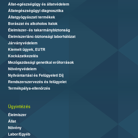
Állat-egészségügy és állatvédelem
Állategészségügyi diagnosztika
Állatgyógyászati termékek
Borászat és alkoholos italok
Élelmiszer- és takarmánybiztonság
Élelmiszerlánc-biztonsági laborhálózat
Járványvédelem
Kiemelt ügyek, EUTR
Kockázatkezelés
Mezőgazdasági genetikai erőforrások
Növényvédelem
Nyilvántartási és Felügyeleti Díj
Rendszerszervezés és felügyelet
Termékpálya-ellenőrzés
Ügyintézés
Élelmiszer
Állat
Növény
Labor/Egyéb