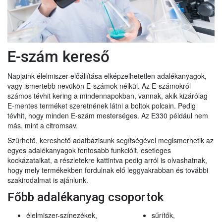
E-szám kereső
Napjaink élelmiszer-előállítása elképzelhetetlen adalékanyagok,
vagy ismertebb nevükön E-számok nélkül. Az E-számokról
számos tévhit kering a mindennapokban, vannak, akik kizárólag
E-mentes terméket szeretnének látni a boltok polcain. Pedig
tévhit, hogy minden E-szám mesterséges. Az E330 például nem
más, mint a citromsav.
Szűrhető, kereshető adatbázisunk segítségével megismerhetik az
egyes adalékanyagok fontosabb funkcióit, esetleges
kockázataikat, a részletekre kattintva pedig arról is olvashatnak,
hogy mely termékekben fordulnak elő leggyakrabban és további
szakirodalmat is ajánlunk.
Főbb adalékanyag csoportok
élelmiszer-színezékek,
sűrítők,