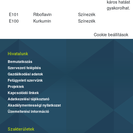
káros hatást
gyakorolhat.
E101
Riboflavin
Színezék
E100
Kurkumin
Színezék
Cookie beállítások
Hivatalunk
Bemutatkozás
Szervezeti felépítés
Gazdálkodási adatok
Felügyeleti szervünk
Projektek
Kapcsolódó linkek
Adatkezelési tájékoztató
Akadálymentességi nyilatkozat
Üzemeltetési információ
Szakterületek