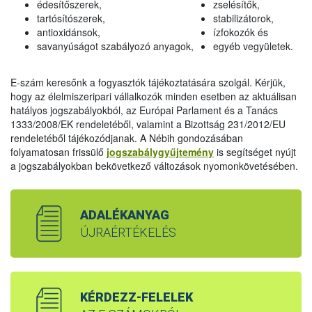
édesítőszerek,
zselésítők,
tartósítószerek,
stabilizátorok,
antioxidánsok,
ízfokozók és
savanyúságot szabályozó anyagok,
egyéb vegyületek.
E-szám keresőnk a fogyasztók tájékoztatására szolgál. Kérjük,
hogy az élelmiszeripari vállalkozók minden esetben az aktuálisan
hatályos jogszabályokból, az Európai Parlament és a Tanács
1333/2008/EK rendeletéből, valamint a Bizottság 231/2012/EU
rendeletéből tájékozódjanak. A Nébih gondozásában
folyamatosan frissülő
jogszabálygyűjtemény
is segítséget nyújt
a jogszabályokban bekövetkező változások nyomonkövetésében.
ADALÉKANYAG
ÚJRAÉRTÉKELÉS
KÉRDEZZ-FELELEK