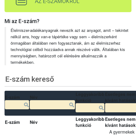
AZ E-SZÁMOKRÓL
Mi az E-szám?
Élelmiszer-adalékanyagnak nevezik azt az anyagot, amit – tekintet
nélkül arra, hogy van-e tápértéke vagy sem – élelmiszerként
önmagában általában nem fogyasztanak, ám az élelmiszerhez
technológiai célból hozzáadva annak részévé válik. Általában kis
mennyiségben, határozott cél elérésére alkalmazzák a
termékekben.
E-szám kereső
Leggyakoribb
Esetleges nem
E-szám
Név
funkció
kívánt hatások
Leggyakoribb
Esetleges nem
E-szám
Név
funkció
kívánt hatások
A gyermekek