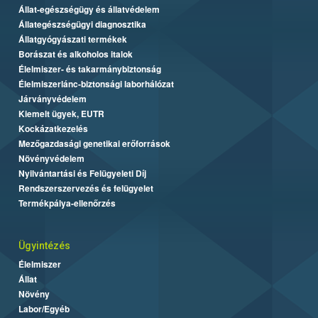
Állat-egészségügy és állatvédelem
Állategészségügyi diagnosztika
Állatgyógyászati termékek
Borászat és alkoholos italok
Élelmiszer- és takarmánybiztonság
Élelmiszerlánc-biztonsági laborhálózat
Járványvédelem
Kiemelt ügyek, EUTR
Kockázatkezelés
Mezőgazdasági genetikai erőforrások
Növényvédelem
Nyilvántartási és Felügyeleti Díj
Rendszerszervezés és felügyelet
Termékpálya-ellenőrzés
Ügyintézés
Élelmiszer
Állat
Növény
Labor/Egyéb