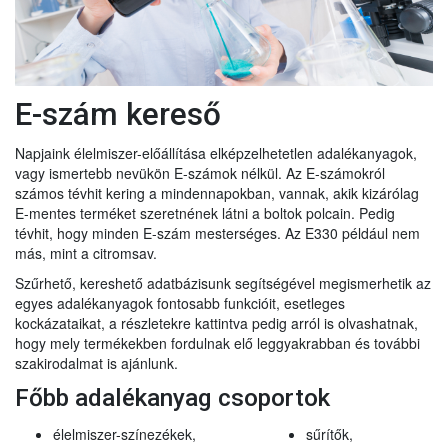
E-szám kereső
Napjaink élelmiszer-előállítása elképzelhetetlen adalékanyagok,
vagy ismertebb nevükön E-számok nélkül. Az E-számokról
számos tévhit kering a mindennapokban, vannak, akik kizárólag
E-mentes terméket szeretnének látni a boltok polcain. Pedig
tévhit, hogy minden E-szám mesterséges. Az E330 például nem
más, mint a citromsav.
Szűrhető, kereshető adatbázisunk segítségével megismerhetik az
egyes adalékanyagok fontosabb funkcióit, esetleges
kockázataikat, a részletekre kattintva pedig arról is olvashatnak,
hogy mely termékekben fordulnak elő leggyakrabban és további
szakirodalmat is ajánlunk.
Főbb adalékanyag csoportok
élelmiszer-színezékek,
sűrítők,