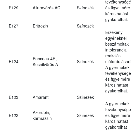
tevékenységé
E129
Alluravörös AC
Színezék
és figyelmére
káros hatást
gyakorolhat.
E127
Eritrozin
Színezék
Érzékeny
egyéneknél
beszámoltak
intolerancia
reakciók
Ponceau 4R,
E124
Színezék
előfordulásáró
Kosnilvörös A
A gyermekek
tevékenységé
és figyelmére
káros hatást
gyakorolhat.
E123
Amarant
Színezék
A gyermekek
tevékenységé
Azorubin,
E122
Színezék
és figyelmére
karmazsin
káros hatást
gyakorolhat