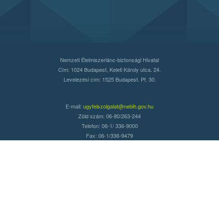
Nemzeti Élelmiszerlánc-biztonsági Hivatal
Cím: 1024 Budapest, Keleti Károly utca. 24.
Levelezési cím: 1525 Budapest. Pf. 30.
E-mail:
ugyfelszolgalat@nebih.gov.hu
Zöld szám: 06-80/263-244
Telefon: 06-1/ 336-9000
Fax: 06-1/336-9479