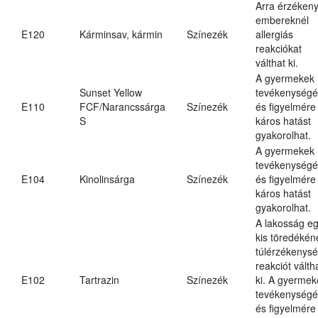
Arra érzéken
embereknél
E120
Kárminsav, kármin
Színezék
allergiás
reakciókat
válthat ki.
A gyermekek
Sunset Yellow
tevékenységé
E110
FCF/Narancssárga
Színezék
és figyelmére
S
káros hatást
gyakorolhat.
A gyermekek
tevékenységé
E104
Kinolinsárga
Színezék
és figyelmére
káros hatást
gyakorolhat.
A lakosság e
kis töredékén
túlérzékenysé
reakciót válth
E102
Tartrazin
Színezék
ki. A gyermek
tevékenységé
és figyelmére