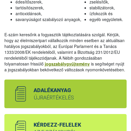
édesítőszerek,
zselésítők,
tartósítószerek,
stabilizátorok,
antioxidánsok,
ízfokozók és
savanyúságot szabályozó anyagok,
egyéb vegyületek.
E-szám keresőnk a fogyasztók tájékoztatására szolgál. Kérjük,
hogy az élelmiszeripari vállalkozók minden esetben az aktuálisan
hatályos jogszabályokból, az Európai Parlament és a Tanács
1333/2008/EK rendeletéből, valamint a Bizottság 231/2012/EU
rendeletéből tájékozódjanak. A Nébih gondozásában
folyamatosan frissülő
jogszabálygyűjtemény
is segítséget nyújt
a jogszabályokban bekövetkező változások nyomonkövetésében.
ADALÉKANYAG
ÚJRAÉRTÉKELÉS
KÉRDEZZ-FELELEK