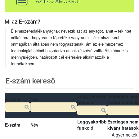
AZ E-SZÁMOKRÓL
Mi az E-szám?
Élelmiszer-adalékanyagnak nevezik azt az anyagot, amit – tekintet
nélkül arra, hogy van-e tápértéke vagy sem – élelmiszerként
önmagában általában nem fogyasztanak, ám az élelmiszerhez
technológiai célból hozzáadva annak részévé válik. Általában kis
mennyiségben, határozott cél elérésére alkalmazzák a
termékekben.
E-szám kereső
Leggyakoribb
Esetleges nem
E-szám
Név
funkció
kívánt hatások
Leggyakoribb
Esetleges nem
E-szám
Név
funkció
kívánt hatások
A gyermekek