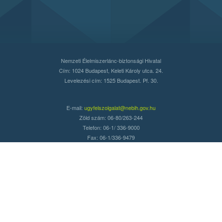
Nemzeti Élelmiszerlánc-biztonsági Hivatal
Cím: 1024 Budapest, Keleti Károly utca. 24.
Levelezési cím: 1525 Budapest. Pf. 30.
E-mail:
ugyfelszolgalat@nebih.gov.hu
Zöld szám: 06-80/263-244
Telefon: 06-1/ 336-9000
Fax: 06-1/336-9479