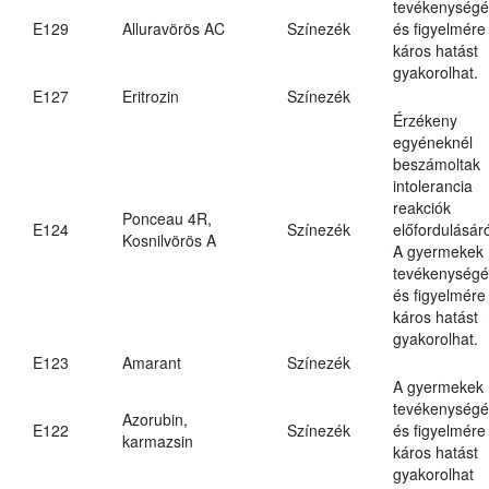
tevékenységé
E129
Alluravörös AC
Színezék
és figyelmére
káros hatást
gyakorolhat.
E127
Eritrozin
Színezék
Érzékeny
egyéneknél
beszámoltak
intolerancia
reakciók
Ponceau 4R,
E124
Színezék
előfordulásáró
Kosnilvörös A
A gyermekek
tevékenységé
és figyelmére
káros hatást
gyakorolhat.
E123
Amarant
Színezék
A gyermekek
tevékenységé
Azorubin,
E122
Színezék
és figyelmére
karmazsin
káros hatást
gyakorolhat