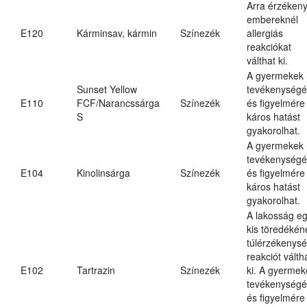
Arra érzéken
embereknél
E120
Kárminsav, kármin
Színezék
allergiás
reakciókat
válthat ki.
A gyermekek
Sunset Yellow
tevékenységé
E110
FCF/Narancssárga
Színezék
és figyelmére
S
káros hatást
gyakorolhat.
A gyermekek
tevékenységé
E104
Kinolinsárga
Színezék
és figyelmére
káros hatást
gyakorolhat.
A lakosság e
kis töredékén
túlérzékenysé
reakciót válth
E102
Tartrazin
Színezék
ki. A gyermek
tevékenységé
és figyelmére