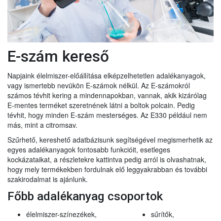
E-szám kereső
Napjaink élelmiszer-előállítása elképzelhetetlen adalékanyagok,
vagy ismertebb nevükön E-számok nélkül. Az E-számokról
számos tévhit kering a mindennapokban, vannak, akik kizárólag
E-mentes terméket szeretnének látni a boltok polcain. Pedig
tévhit, hogy minden E-szám mesterséges. Az E330 például nem
más, mint a citromsav.
Szűrhető, kereshető adatbázisunk segítségével megismerhetik az
egyes adalékanyagok fontosabb funkcióit, esetleges
kockázataikat, a részletekre kattintva pedig arról is olvashatnak,
hogy mely termékekben fordulnak elő leggyakrabban és további
szakirodalmat is ajánlunk.
Főbb adalékanyag csoportok
élelmiszer-színezékek,
sűrítők,