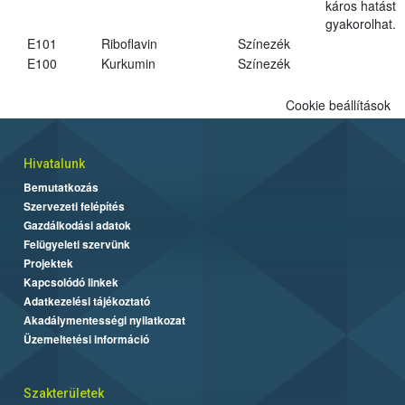
káros hatást
gyakorolhat.
E101
Riboflavin
Színezék
E100
Kurkumin
Színezék
Cookie beállítások
Hivatalunk
Bemutatkozás
Szervezeti felépítés
Gazdálkodási adatok
Felügyeleti szervünk
Projektek
Kapcsolódó linkek
Adatkezelési tájékoztató
Akadálymentességi nyilatkozat
Üzemeltetési információ
Szakterületek