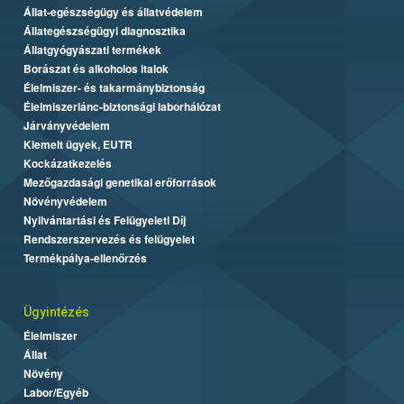
Állat-egészségügy és állatvédelem
Állategészségügyi diagnosztika
Állatgyógyászati termékek
Borászat és alkoholos italok
Élelmiszer- és takarmánybiztonság
Élelmiszerlánc-biztonsági laborhálózat
Járványvédelem
Kiemelt ügyek, EUTR
Kockázatkezelés
Mezőgazdasági genetikai erőforrások
Növényvédelem
Nyilvántartási és Felügyeleti Díj
Rendszerszervezés és felügyelet
Termékpálya-ellenőrzés
Ügyintézés
Élelmiszer
Állat
Növény
Labor/Egyéb