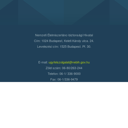
Nemzeti Élelmiszerlánc-biztonsági Hivatal
Cím: 1024 Budapest, Keleti Károly utca. 24.
Levelezési cím: 1525 Budapest. Pf. 30.
E-mail:
ugyfelszolgalat@nebih.gov.hu
Zöld szám: 06-80/263-244
Telefon: 06-1/ 336-9000
Fax: 06-1/336-9479