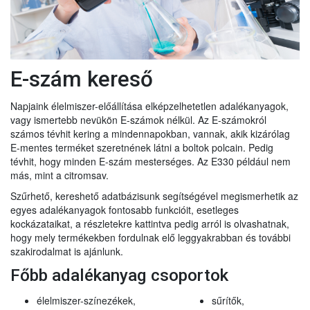
E-szám kereső
Napjaink élelmiszer-előállítása elképzelhetetlen adalékanyagok,
vagy ismertebb nevükön E-számok nélkül. Az E-számokról
számos tévhit kering a mindennapokban, vannak, akik kizárólag
E-mentes terméket szeretnének látni a boltok polcain. Pedig
tévhit, hogy minden E-szám mesterséges. Az E330 például nem
más, mint a citromsav.
Szűrhető, kereshető adatbázisunk segítségével megismerhetik az
egyes adalékanyagok fontosabb funkcióit, esetleges
kockázataikat, a részletekre kattintva pedig arról is olvashatnak,
hogy mely termékekben fordulnak elő leggyakrabban és további
szakirodalmat is ajánlunk.
Főbb adalékanyag csoportok
élelmiszer-színezékek,
sűrítők,