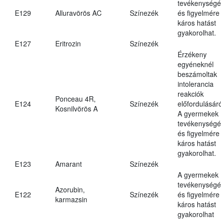
tevékenységé
E129
Alluravörös AC
Színezék
és figyelmére
káros hatást
gyakorolhat.
E127
Eritrozin
Színezék
Érzékeny
egyéneknél
beszámoltak
intolerancia
reakciók
Ponceau 4R,
E124
Színezék
előfordulásáró
Kosnilvörös A
A gyermekek
tevékenységé
és figyelmére
káros hatást
gyakorolhat.
E123
Amarant
Színezék
A gyermekek
tevékenységé
Azorubin,
E122
Színezék
és figyelmére
karmazsin
káros hatást
gyakorolhat