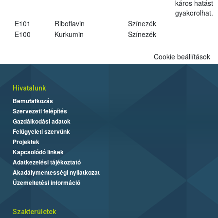
káros hatást
gyakorolhat.
E101
Riboflavin
Színezék
E100
Kurkumin
Színezék
Cookie beállítások
Hivatalunk
Bemutatkozás
Szervezeti felépítés
Gazdálkodási adatok
Felügyeleti szervünk
Projektek
Kapcsolódó linkek
Adatkezelési tájékoztató
Akadálymentességi nyilatkozat
Üzemeltetési információ
Szakterületek