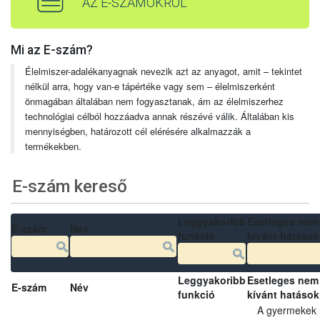
AZ E-SZÁMOKRÓL
Mi az E-szám?
Élelmiszer-adalékanyagnak nevezik azt az anyagot, amit – tekintet
nélkül arra, hogy van-e tápértéke vagy sem – élelmiszerként
önmagában általában nem fogyasztanak, ám az élelmiszerhez
technológiai célból hozzáadva annak részévé válik. Általában kis
mennyiségben, határozott cél elérésére alkalmazzák a
termékekben.
E-szám kereső
Leggyakoribb
Esetleges nem
E-szám
Név
funkció
kívánt hatások
Leggyakoribb
Esetleges nem
E-szám
Név
funkció
kívánt hatások
A gyermekek