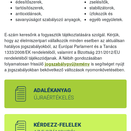
édesítőszerek,
zselésítők,
tartósítószerek,
stabilizátorok,
antioxidánsok,
ízfokozók és
savanyúságot szabályozó anyagok,
egyéb vegyületek.
E-szám keresőnk a fogyasztók tájékoztatására szolgál. Kérjük,
hogy az élelmiszeripari vállalkozók minden esetben az aktuálisan
hatályos jogszabályokból, az Európai Parlament és a Tanács
1333/2008/EK rendeletéből, valamint a Bizottság 231/2012/EU
rendeletéből tájékozódjanak. A Nébih gondozásában
folyamatosan frissülő
jogszabálygyűjtemény
is segítséget nyújt
a jogszabályokban bekövetkező változások nyomonkövetésében.
ADALÉKANYAG
ÚJRAÉRTÉKELÉS
KÉRDEZZ-FELELEK