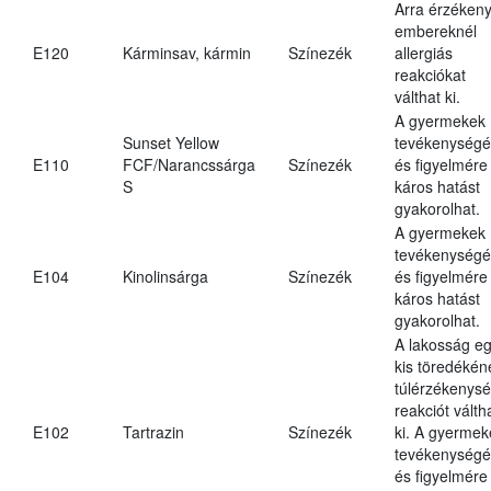
Arra érzéken
embereknél
E120
Kárminsav, kármin
Színezék
allergiás
reakciókat
válthat ki.
A gyermekek
Sunset Yellow
tevékenységé
E110
FCF/Narancssárga
Színezék
és figyelmére
S
káros hatást
gyakorolhat.
A gyermekek
tevékenységé
E104
Kinolinsárga
Színezék
és figyelmére
káros hatást
gyakorolhat.
A lakosság e
kis töredékén
túlérzékenysé
reakciót válth
E102
Tartrazin
Színezék
ki. A gyermek
tevékenységé
és figyelmére