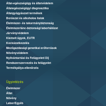
Állat-egészségügy és állatvédelem
Állategészségügyi diagnosztika
Állatgyógyászati termékek
Borászat és alkoholos italok
Élelmiszer- és takarmánybiztonság
Élelmiszerlánc-biztonsági laborhálózat
Járványvédelem
Kiemelt ügyek, EUTR
Kockázatkezelés
Mezőgazdasági genetikai erőforrások
Növényvédelem
Nyilvántartási és Felügyeleti Díj
Rendszerszervezés és felügyelet
Termékpálya-ellenőrzés
Ügyintézés
Élelmiszer
Állat
Növény
Labor/Egyéb