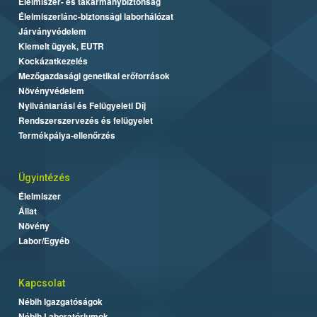
Élelmiszer- és takarmánybiztonság
Élelmiszerlánc-biztonsági laborhálózat
Járványvédelem
Kiemelt ügyek, EUTR
Kockázatkezelés
Mezőgazdasági genetikai erőforrások
Növényvédelem
Nyilvántartási és Felügyeleti Díj
Rendszerszervezés és felügyelet
Termékpálya-ellenőrzés
Ügyintézés
Élelmiszer
Állat
Növény
Labor/Egyéb
Kapcsolat
Nébih Igazgatóságok
Nébih Laboratóriumok