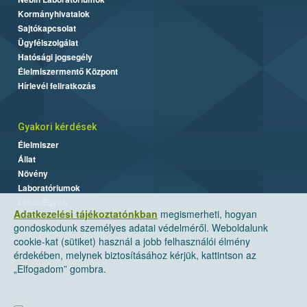
Kormányhivatalok
Sajtókapcsolat
Ügyfélszolgálat
Hatósági jogsegély
Élelmiszermentő Központ
Hírlevél feliratkozás
Gyakori kérdések
Élelmiszer
Állat
Növény
Laboratóriumok
Labor/Egyéb
Adatkezelési tájékoztatónkban
megismerheti, hogyan
gondoskodunk személyes adatai védelméről. Weboldalunk
cookie-kat (sütiket) használ a jobb felhasználói élmény
érdekében, melynek biztosításához kérjük, kattintson az
„Elfogadom” gombra.