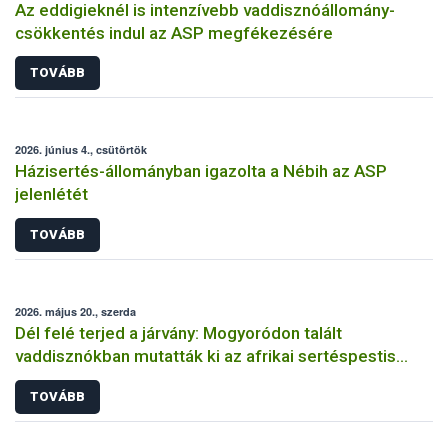
Az eddigieknél is intenzívebb vaddisznóállomány-
csökkentés indul az ASP megfékezésére
TOVÁBB
2026. június 4., csütörtök
Házisertés-állományban igazolta a Nébih az ASP
jelenlétét
TOVÁBB
2026. május 20., szerda
Dél felé terjed a járvány: Mogyoródon talált
vaddisznókban mutatták ki az afrikai sertéspestis
vírusát
TOVÁBB