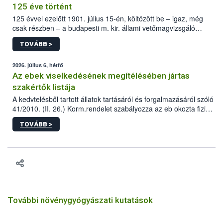
125 éve történt
125 évvel ezelőtt 1901. július 15-én, költözött be – igaz, még
csak részben – a budapesti m. kir. állami vetőmagvizsgáló
állomás a Kis Rókus utca 15. szám alatti, Czigler Győző által
TOVÁBB >
tervezett új épületébe.
2026. július 6, hétfő
Az ebek viselkedésének megítélésében jártas
szakértők listája
A kedvtelésből tartott állatok tartásáról és forgalmazásáról szóló
41/2010. (II. 26.) Korm.rendelet szabályozza az eb okozta fizikai
sérülés, illetve ennek veszélye keletkezésekor felmerülő
TOVÁBB >
hatósági feladatokat, valamint a veszélyes eb tartását és annak
engedélyezését. Ezen eljárások során szükség esetén be kell
vonni az ebek viselkedésének megítélésében jártas szakértőt.
További növénygyógyászati kutatások