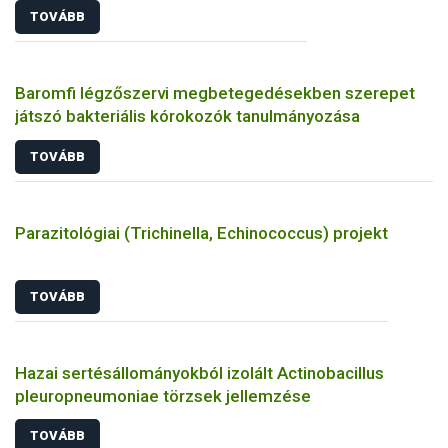
TOVÁBB
Baromfi légzőszervi megbetegedésekben szerepet
játszó bakteriális kórokozók tanulmányozása
TOVÁBB
Parazitológiai (Trichinella, Echinococcus) projekt
TOVÁBB
Hazai sertésállományokból izolált Actinobacillus
pleuropneumoniae törzsek jellemzése
TOVÁBB