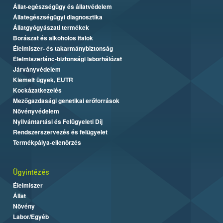
Állat-egészségügy és állatvédelem
Állategészségügyi diagnosztika
Állatgyógyászati termékek
Borászat és alkoholos italok
Élelmiszer- és takarmánybiztonság
Élelmiszerlánc-biztonsági laborhálózat
Járványvédelem
Kiemelt ügyek, EUTR
Kockázatkezelés
Mezőgazdasági genetikai erőforrások
Növényvédelem
Nyilvántartási és Felügyeleti Díj
Rendszerszervezés és felügyelet
Termékpálya-ellenőrzés
Ügyintézés
Élelmiszer
Állat
Növény
Labor/Egyéb