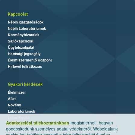
Kapcsolat
Nébih Igazgatóságok
Nébih Laboratóriumok
Kormányhivatalok
Sajtókapcsolat
Ügyfélszolgálat
Hatósági jogsegély
Élelmiszermentő Központ
Hírlevél feliratkozás
Gyakori kérdések
Élelmiszer
Állat
Növény
Laboratóriumok
Labor/Egyéb
Adatkezelési tájékoztatónkban
megismerheti, hogyan
gondoskodunk személyes adatai védelméről. Weboldalunk
cookie-kat (sütiket) használ a jobb felhasználói élmény