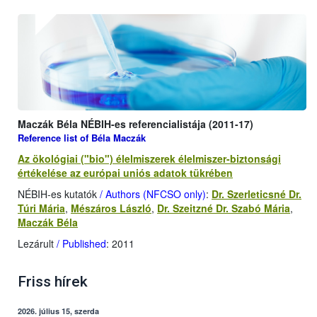
Maczák Béla NÉBIH-es referencialistája (2011-17)
Reference list of Béla Maczák
Az ökológiai ("bio") élelmiszerek élelmiszer-biztonsági
értékelése az európai uniós adatok tükrében
NÉBIH-es kutatók
/ Authors (NFCSO only)
:
Dr. Szerleticsné Dr.
Túri Mária
,
Mészáros László
,
Dr. Szeitzné Dr. Szabó Mária
,
Maczák Béla
Lezárult
/ Published
: 2011
Friss hírek
2026. július 15, szerda