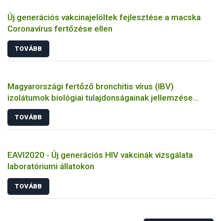
Új generációs vakcinajelöltek fejlesztése a macska
Coronavírus fertőzése ellen
TOVÁBB
Magyarországi fertőző bronchitis vírus (IBV)
izolátumok biológiai tulajdonságainak jellemzése
állatkísérletes és molekuláris biológiai eszközökkel
TOVÁBB
EAVI2020 - Új generációs HIV vakcinák vizsgálata
laboratóriumi állatokon
TOVÁBB