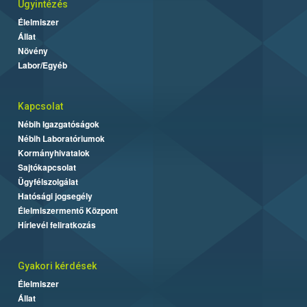
Ügyintézés
Élelmiszer
Állat
Növény
Labor/Egyéb
Kapcsolat
Nébih Igazgatóságok
Nébih Laboratóriumok
Kormányhivatalok
Sajtókapcsolat
Ügyfélszolgálat
Hatósági jogsegély
Élelmiszermentő Központ
Hírlevél feliratkozás
Gyakori kérdések
Élelmiszer
Állat