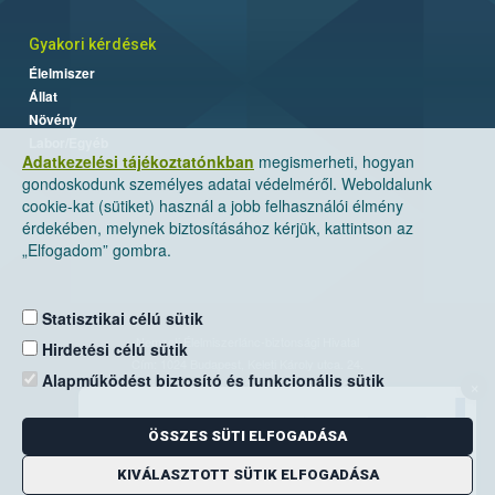
Gyakori kérdések
Élelmiszer
Állat
Növény
Labor/Egyéb
Adatkezelési tájékoztatónkban
megismerheti, hogyan
gondoskodunk személyes adatai védelméről. Weboldalunk
cookie-kat (sütiket) használ a jobb felhasználói élmény
érdekében, melynek biztosításához kérjük, kattintson az
„Elfogadom” gombra.
Statisztikai célú sütik
Nemzeti Élelmiszerlánc-biztonsági Hivatal
Hirdetési célú sütik
Cím: 1024 Budapest, Keleti Károly utca. 24.
Alapműködést biztosító és funkcionális sütik
×
Levelezési cím: 1525 Budapest. Pf. 30.
ÖSSZES SÜTI ELFOGADÁSA
E-mail:
ugyfelszolgalat@nebih.gov.hu
Zöld szám: 06-80/263-244
KIVÁLASZTOTT SÜTIK ELFOGADÁSA
Telefon: 06-1/ 336-9000