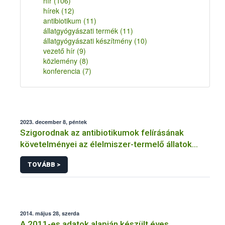
hír
(106)
hírek
(12)
antibiotikum
(11)
állatgyógyászati termék
(11)
állatgyógyászati készítmény
(10)
vezető hír
(9)
közlemény
(8)
konferencia
(7)
2023. december 8, péntek
Szigorodnak az antibiotikumok felírásának
követelményei az élelmiszer-termelő állatok
esetében
TOVÁBB >
2014. május 28, szerda
A 2011-es adatok alapján készült éves