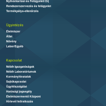
Nyilvántartási és Felügyeleti Díj
Rendszerszervezés és felügyelet
Termékpálya-ellenőrzés
Ügyintézés
Élelmiszer
Állat
Növény
Labor/Egyéb
Kapcsolat
Nébih Igazgatóságok
Nébih Laboratóriumok
Kormányhivatalok
Sajtókapcsolat
Ügyfélszolgálat
Hatósági jogsegély
Élelmiszermentő Központ
Hírlevél feliratkozás