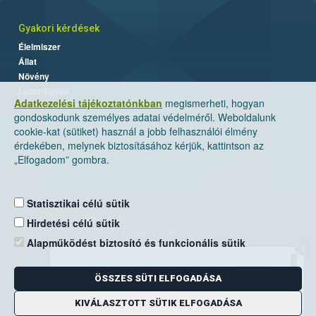
Gyakori kérdések
Élelmiszer
Állat
Növény
Labor/Egyéb
Adatkezelési tájékoztatónkban
megismerheti, hogyan
gondoskodunk személyes adatai védelméről. Weboldalunk
cookie-kat (sütiket) használ a jobb felhasználói élmény
érdekében, melynek biztosításához kérjük, kattintson az
„Elfogadom” gombra.
Statisztikai célú sütik
Nemzeti Élelmiszerlánc-biztonsági Hivatal
Hirdetési célú sütik
Cím: 1024 Budapest, Keleti Károly utca. 24.
Alapműködést biztosító és funkcionális sütik
×
Levelezési cím: 1525 Budapest. Pf. 30.
ÖSSZES SÜTI ELFOGADÁSA
E-mail:
ugyfelszolgalat@nebih.gov.hu
Zöld szám: 06-80/263-244
KIVÁLASZTOTT SÜTIK ELFOGADÁSA
Telefon: 06-1/ 336-9000