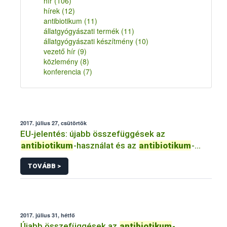
hír
(106)
hírek
(12)
antibiotikum
(11)
állatgyógyászati termék
(11)
állatgyógyászati készítmény
(10)
vezető hír
(9)
közlemény
(8)
konferencia
(7)
2017. július 27, csütörtök
EU-jelentés: újabb összefüggések az
antibiotikum
-használat és az
antibiotikum
-
rezisztencia...között nébih élelmiszer tudomány
TOVÁBB >
efsa
szalmonella coli
2017. július 31, hétfő
Újabb összefüggések az
antibiotikum
-