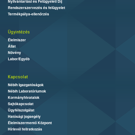
Nyilvántartási és Felügyeleti Díj
Rendszerszervezés és felügyelet
Termékpálya-ellenőrzés
Ügyintézés
Élelmiszer
Állat
Növény
Labor/Egyéb
Kapcsolat
Nébih Igazgatóságok
Nébih Laboratóriumok
Kormányhivatalok
Sajtókapcsolat
Ügyfélszolgálat
Hatósági jogsegély
Élelmiszermentő Központ
Hírlevél feliratkozás