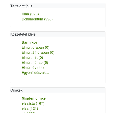
Tartalomtípus
Cikk
(393)
Dokumentum
(996)
Közzététel ideje
Bármikor
Elmúlt órában
(0)
Elmúlt 24 órában
(0)
Elmúlt hét
(0)
Elmúlt hónap
(5)
Elmúlt év
(44)
Egyéni időszak…
Címkék
Minden címke
efsalista
(167)
efsa
(121)