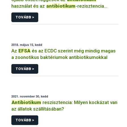
használat és az
antibiotikum
-rezisztencia
között...nébih élelmiszer tudomány
efsa
TOVÁBB >
2018. május 15, kedd
Az
EFSA
és az ECDC szerint még mindig magas
a zoonotikus baktériumok antibiotikumokkal
TOVÁBB >
2021. november 30, kedd
Antibiotikum
reszisztencia: Milyen kockázat van
az állatok szállításában?
TOVÁBB >