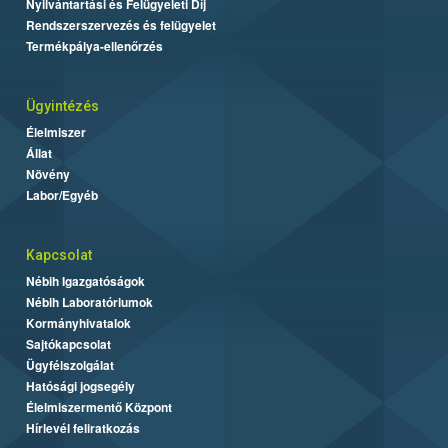
Nyilvántartási és Felügyeleti Díj
Rendszerszervezés és felügyelet
Termékpálya-ellenőrzés
Ügyintézés
Élelmiszer
Állat
Növény
Labor/Egyéb
Kapcsolat
Nébih Igazgatóságok
Nébih Laboratóriumok
Kormányhivatalok
Sajtókapcsolat
Ügyfélszolgálat
Hatósági jogsegély
Élelmiszermentő Központ
Hírlevél feliratkozás