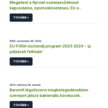
Megjelent a fipronil szennyeződéssel
kapcsolatos, nyomonkövetéses, EU-s
monitoring-vizsgálat eredménye
TOVÁBB >
2022. november 28, hétfő
EU-FORA ösztöndíj program 2023-2024 – új
pályázati felhívás!
TOVÁBB >
2016. március 30, szerda
Baromfi légzőszervi megbetegedésekben
szerepet játszó bakteriális kórokozók
tanulmányozása
TOVÁBB >