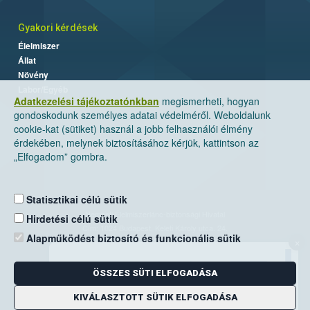
Gyakori kérdések
Élelmiszer
Állat
Növény
Labor/Egyéb
Adatkezelési tájékoztatónkban
megismerheti, hogyan
gondoskodunk személyes adatai védelméről. Weboldalunk
cookie-kat (sütiket) használ a jobb felhasználói élmény
érdekében, melynek biztosításához kérjük, kattintson az
„Elfogadom” gombra.
Statisztikai célú sütik
Nemzeti Élelmiszerlánc-biztonsági Hivatal
Hirdetési célú sütik
Cím: 1024 Budapest, Keleti Károly utca. 24.
Alapműködést biztosító és funkcionális sütik
×
Levelezési cím: 1525 Budapest. Pf. 30.
ÖSSZES SÜTI ELFOGADÁSA
E-mail:
ugyfelszolgalat@nebih.gov.hu
Zöld szám: 06-80/263-244
KIVÁLASZTOTT SÜTIK ELFOGADÁSA
Telefon: 06-1/ 336-9000