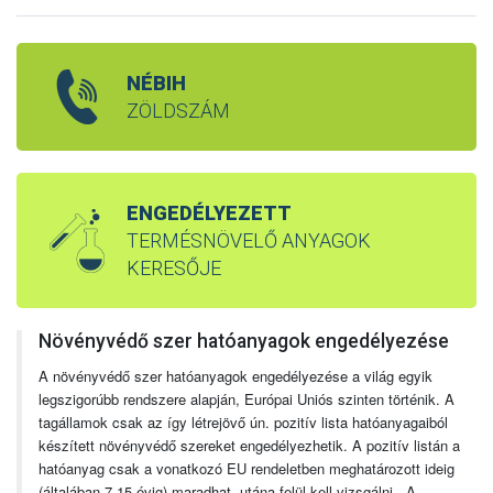
NÉBIH
ZÖLDSZÁM
ENGEDÉLYEZETT
TERMÉSNÖVELŐ ANYAGOK
KERESŐJE
Növényvédő szer hatóanyagok engedélyezése
A növényvédő szer hatóanyagok engedélyezése a világ egyik
legszigorúbb rendszere alapján, Európai Uniós szinten történik. A
tagállamok csak az így létrejövő ún. pozitív lista hatóanyagaiból
készített növényvédő szereket engedélyezhetik. A pozitív listán a
hatóanyag csak a vonatkozó EU rendeletben meghatározott ideig
(általában 7-15 évig) maradhat, utána felül kell vizsgálni. A