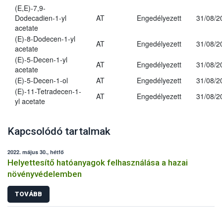
(E,E)-7,9-
Dodecadien-1-yl
AT
Engedélyezett
31/08/2
acetate
(E)-8-Dodecen-1-yl
AT
Engedélyezett
31/08/2
acetate
(E)-5-Decen-1-yl
AT
Engedélyezett
31/08/2
acetate
(E)-5-Decen-1-ol
AT
Engedélyezett
31/08/2
(E)-11-Tetradecen-1-
AT
Engedélyezett
31/08/2
yl acetate
Kapcsolódó tartalmak
2022. május 30., hétfő
Helyettesítő hatóanyagok felhasználása a hazai
növényvédelemben
TOVÁBB