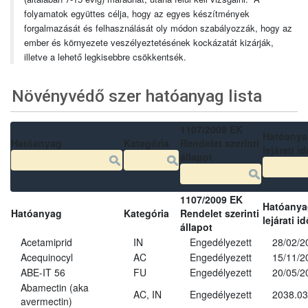
folyamatok együttes célja, hogy az egyes készítmények
forgalmazását és felhasználását oly módon szabályozzák, hogy az
ember és környezete veszélyeztetésének kockázatát kizárják,
illetve a lehető legkisebbre csökkentsék.
Növényvédő szer hatóanyag lista
1107/2009 EK
Hatóanya
Hatóanyag
Kategória
Rendelet szerinti
lejárati id
állapot
1107/2009 EK
Hatóanya
Hatóanyag
Kategória
Rendelet szerinti
lejárati id
állapot
Acetamiprid
IN
Engedélyezett
28/02/2
Acequinocyl
AC
Engedélyezett
15/11/2
ABE-IT 56
FU
Engedélyezett
20/05/2
Abamectin (aka
AC, IN
Engedélyezett
2038.03
avermectin)