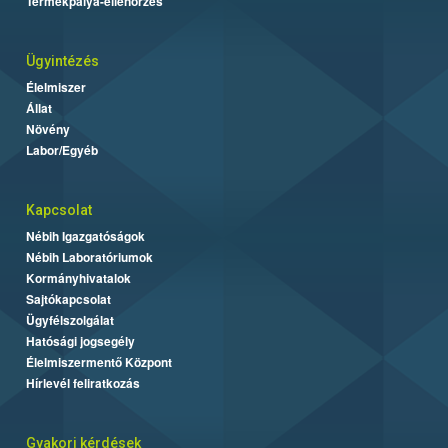
Termékpálya-ellenőrzés
Ügyintézés
Élelmiszer
Állat
Növény
Labor/Egyéb
Kapcsolat
Nébih Igazgatóságok
Nébih Laboratóriumok
Kormányhivatalok
Sajtókapcsolat
Ügyfélszolgálat
Hatósági jogsegély
Élelmiszermentő Központ
Hírlevél feliratkozás
Gyakori kérdések