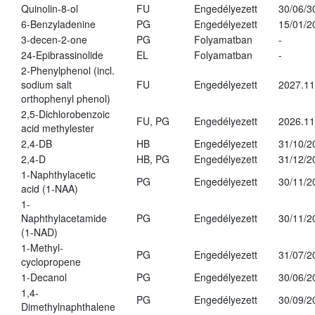
Quinolin-8-ol
FU
Engedélyezett
30/06/3
6-Benzyladenine
PG
Engedélyezett
15/01/2
3-decen-2-one
PG
Folyamatban
-
24-Epibrassinolide
EL
Folyamatban
-
2-Phenylphenol (incl.
sodium salt
FU
Engedélyezett
2027.11
orthophenyl phenol)
2,5-Dichlorobenzoic
FU, PG
Engedélyezett
2026.11
acid methylester
2,4-DB
HB
Engedélyezett
31/10/2
2,4-D
HB, PG
Engedélyezett
31/12/2
1-Naphthylacetic
PG
Engedélyezett
30/11/2
acid (1-NAA)
1-
Naphthylacetamide
PG
Engedélyezett
30/11/2
(1-NAD)
1-Methyl-
PG
Engedélyezett
31/07/2
cyclopropene
1-Decanol
PG
Engedélyezett
30/06/2
1,4-
PG
Engedélyezett
30/09/2
Dimethylnaphthalene