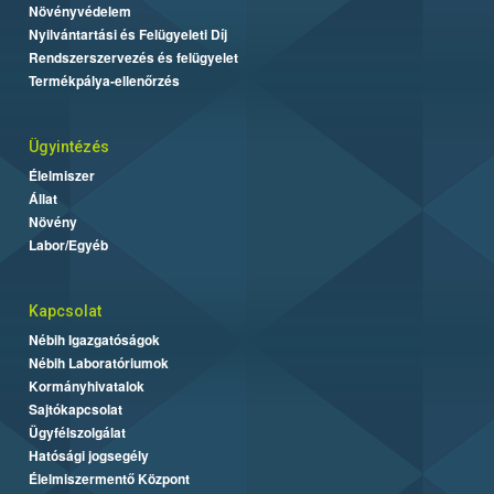
Növényvédelem
Nyilvántartási és Felügyeleti Díj
Rendszerszervezés és felügyelet
Termékpálya-ellenőrzés
Ügyintézés
Élelmiszer
Állat
Növény
Labor/Egyéb
Kapcsolat
Nébih Igazgatóságok
Nébih Laboratóriumok
Kormányhivatalok
Sajtókapcsolat
Ügyfélszolgálat
Hatósági jogsegély
Élelmiszermentő Központ