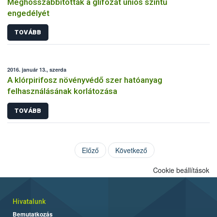
Meghosszabbították a glifozát uniós szintű
engedélyét
TOVÁBB
2016. január 13., szerda
A klórpirifosz növényvédő szer hatóanyag
felhasználásának korlátozása
TOVÁBB
Előző
Következő
Cookie beállítások
Hivatalunk
Bemutatkozás