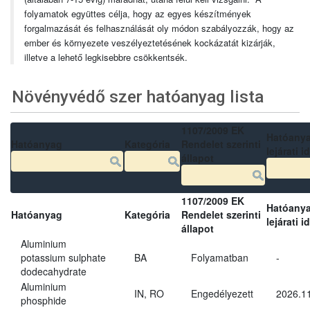
folyamatok együttes célja, hogy az egyes készítmények
forgalmazását és felhasználását oly módon szabályozzák, hogy az
ember és környezete veszélyeztetésének kockázatát kizárják,
illetve a lehető legkisebbre csökkentsék.
Növényvédő szer hatóanyag lista
1107/2009 EK
Hatóany
Hatóanyag
Kategória
Rendelet szerinti
lejárati i
állapot
1107/2009 EK
Hatóany
Hatóanyag
Kategória
Rendelet szerinti
lejárati i
állapot
Aluminium
potassium sulphate
BA
Folyamatban
-
dodecahydrate
Aluminium
IN, RO
Engedélyezett
2026.11
phosphide