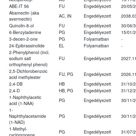
ABE-IT 56
FU
Engedélyezett
20/05/
Abamectin (aka
AC, IN
Engedélyezett
2038.0
avermectin)
Quinolin-8-ol
FU
Engedélyezett
30/06/
6-Benzyladenine
PG
Engedélyezett
15/01/
3-decen-2-one
PG
Folyamatban
-
24-Epibrassinolide
EL
Folyamatban
-
2-Phenylphenol (incl.
sodium salt
FU
Engedélyezett
2027.11
orthophenyl phenol)
2,5-Dichlorobenzoic
FU, PG
Engedélyezett
2026.1
acid methylester
2,4-DB
HB
Engedélyezett
31/10/
2,4-D
HB, PG
Engedélyezett
31/12/
1-Naphthylacetic
PG
Engedélyezett
30/11/
acid (1-NAA)
1-
Naphthylacetamide
PG
Engedélyezett
30/11/
(1-NAD)
1-Methyl-
PG
Engedélyezett
31/07/
cyclopropene