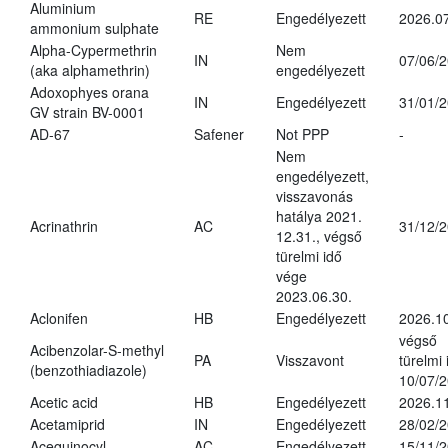
Aluminium
RE
Engedélyezett
2026.07
ammonium sulphate
Alpha-Cypermethrin
Nem
IN
07/06/
(aka alphamethrin)
engedélyezett
Adoxophyes orana
IN
Engedélyezett
31/01/
GV strain BV-0001
AD-67
Safener
Not PPP
-
Nem
engedélyezett,
visszavonás
hatálya 2021.
Acrinathrin
AC
31/12/
12.31., végső
türelmi idő
vége
2023.06.30.
Aclonifen
HB
Engedélyezett
2026.1
végső
Acibenzolar-S-methyl
PA
Visszavont
türelmi 
(benzothiadiazole)
10/07/
Acetic acid
HB
Engedélyezett
2026.11
Acetamiprid
IN
Engedélyezett
28/02/
Acequinocyl
AC
Engedélyezett
15/11/