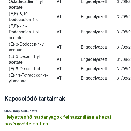
Octadecadien-1-yl
AT
Engedélyezett
31/08/
acetate
(E,E)-8,10-
AT
Engedélyezett
31/08/
Dodecadien-1-ol
(E,E)-7,9-
Dodecadien-1-yl
AT
Engedélyezett
31/08/
acetate
(E)-8-Dodecen-1-yl
AT
Engedélyezett
31/08/
acetate
(E)-5-Decen-1-yl
AT
Engedélyezett
31/08/
acetate
(E)-5-Decen-1-ol
AT
Engedélyezett
31/08/
(E)-11-Tetradecen-1-
AT
Engedélyezett
31/08/
yl acetate
Kapcsolódó tartalmak
2022. május 30., hétfő
Helyettesítő hatóanyagok felhasználása a hazai
növényvédelemben