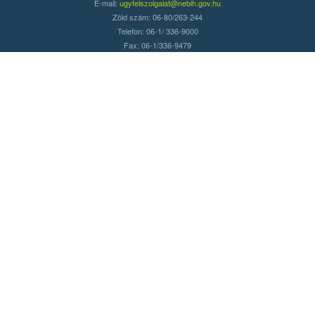
E-mail:
ugyfelszolgalat@nebih.gov.hu
Zöld szám: 06-80/263-244
Telefon: 06-1/ 336-9000
Fax: 06-1/336-9479