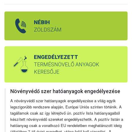
NÉBIH
ZÖLDSZÁM
ENGEDÉLYEZETT
TERMÉSNÖVELŐ ANYAGOK
KERESŐJE
Növényvédő szer hatóanyagok engedélyezése
A növényvédő szer hatóanyagok engedélyezése a világ egyik
legszigorúbb rendszere alapján, Európai Uniós szinten történik. A
tagállamok csak az így létrejövő ún. pozitív lista hatóanyagaiból
készített növényvédő szereket engedélyezhetik. A pozitív listán a
hatóanyag csak a vonatkozó EU rendeletben meghatározott ideig
(általában 7-15 évig) maradhat, utána felül kell vizsgálni. A