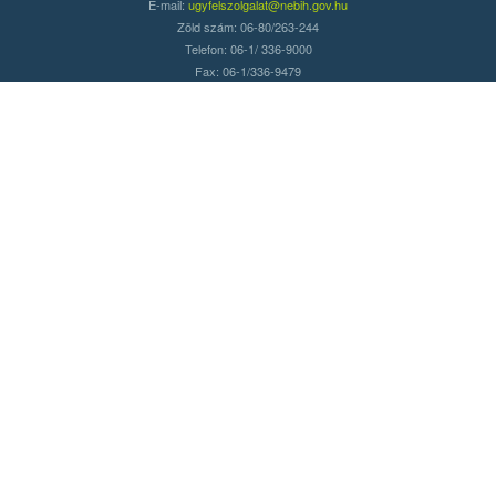
E-mail:
ugyfelszolgalat@nebih.gov.hu
Zöld szám: 06-80/263-244
Telefon: 06-1/ 336-9000
Fax: 06-1/336-9479