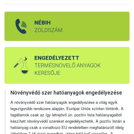
NÉBIH
ZÖLDSZÁM
ENGEDÉLYEZETT
TERMÉSNÖVELŐ ANYAGOK
KERESŐJE
Növényvédő szer hatóanyagok engedélyezése
A növényvédő szer hatóanyagok engedélyezése a világ egyik
legszigorúbb rendszere alapján, Európai Uniós szinten történik. A
tagállamok csak az így létrejövő ún. pozitív lista hatóanyagaiból
készített növényvédő szereket engedélyezhetik. A pozitív listán a
hatóanyag csak a vonatkozó EU rendeletben meghatározott ideig
(általában 7-15 évig) maradhat, utána felül kell vizsgálni. A