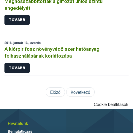
Meghosszabbították a glifozát uniós szintű
engedélyét
TOVÁBB
2016. január 13., szerda
A klórpirifosz növényvédő szer hatóanyag
felhasználásának korlátozása
TOVÁBB
Előző
Következő
Cookie beállítások
Hivatalunk
Bemutatkozás