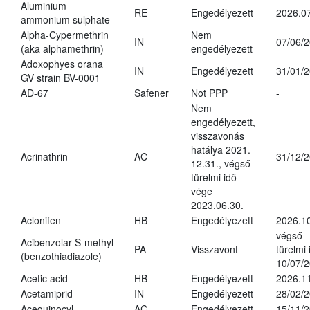
Aluminium
RE
Engedélyezett
2026.07
ammonium sulphate
Alpha-Cypermethrin
Nem
IN
07/06/
(aka alphamethrin)
engedélyezett
Adoxophyes orana
IN
Engedélyezett
31/01/
GV strain BV-0001
AD-67
Safener
Not PPP
-
Nem
engedélyezett,
visszavonás
hatálya 2021.
Acrinathrin
AC
31/12/
12.31., végső
türelmi idő
vége
2023.06.30.
Aclonifen
HB
Engedélyezett
2026.1
végső
Acibenzolar-S-methyl
PA
Visszavont
türelmi 
(benzothiadiazole)
10/07/
Acetic acid
HB
Engedélyezett
2026.11
Acetamiprid
IN
Engedélyezett
28/02/
Acequinocyl
AC
Engedélyezett
15/11/