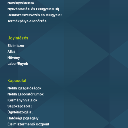
Növényvédelem
Nyilvántartási és Felügyeleti Díj
Rendszerszervezés és felügyelet
Termékpálya-ellenőrzés
Ügyintézés
Élelmiszer
Állat
Növény
Labor/Egyéb
Kapcsolat
Nébih Igazgatóságok
Nébih Laboratóriumok
Kormányhivatalok
Sajtókapcsolat
Ügyfélszolgálat
Hatósági jogsegély
Élelmiszermentő Központ