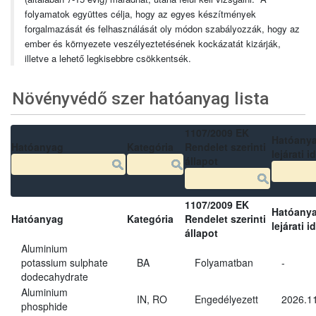
folyamatok együttes célja, hogy az egyes készítmények
forgalmazását és felhasználását oly módon szabályozzák, hogy az
ember és környezete veszélyeztetésének kockázatát kizárják,
illetve a lehető legkisebbre csökkentsék.
Növényvédő szer hatóanyag lista
1107/2009 EK
Hatóany
Hatóanyag
Kategória
Rendelet szerinti
lejárati i
állapot
1107/2009 EK
Hatóany
Hatóanyag
Kategória
Rendelet szerinti
lejárati i
állapot
Aluminium
potassium sulphate
BA
Folyamatban
-
dodecahydrate
Aluminium
IN, RO
Engedélyezett
2026.11
phosphide