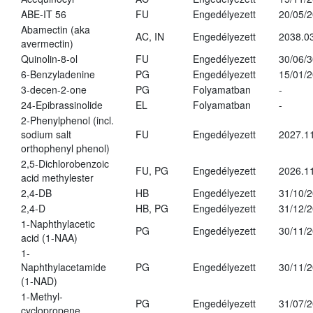
ABE-IT 56
FU
Engedélyezett
20/05/
Abamectin (aka
AC, IN
Engedélyezett
2038.0
avermectin)
Quinolin-8-ol
FU
Engedélyezett
30/06/
6-Benzyladenine
PG
Engedélyezett
15/01/
3-decen-2-one
PG
Folyamatban
-
24-Epibrassinolide
EL
Folyamatban
-
2-Phenylphenol (incl.
sodium salt
FU
Engedélyezett
2027.11
orthophenyl phenol)
2,5-Dichlorobenzoic
FU, PG
Engedélyezett
2026.1
acid methylester
2,4-DB
HB
Engedélyezett
31/10/
2,4-D
HB, PG
Engedélyezett
31/12/
1-Naphthylacetic
PG
Engedélyezett
30/11/
acid (1-NAA)
1-
Naphthylacetamide
PG
Engedélyezett
30/11/
(1-NAD)
1-Methyl-
PG
Engedélyezett
31/07/
cyclopropene