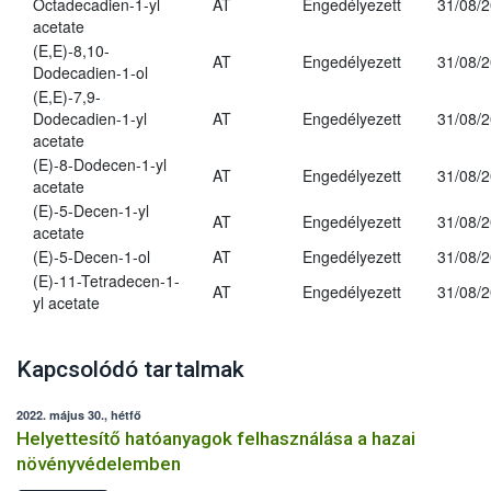
Octadecadien-1-yl
AT
Engedélyezett
31/08/
acetate
(E,E)-8,10-
AT
Engedélyezett
31/08/
Dodecadien-1-ol
(E,E)-7,9-
Dodecadien-1-yl
AT
Engedélyezett
31/08/
acetate
(E)-8-Dodecen-1-yl
AT
Engedélyezett
31/08/
acetate
(E)-5-Decen-1-yl
AT
Engedélyezett
31/08/
acetate
(E)-5-Decen-1-ol
AT
Engedélyezett
31/08/
(E)-11-Tetradecen-1-
AT
Engedélyezett
31/08/
yl acetate
Kapcsolódó tartalmak
2022. május 30., hétfő
Helyettesítő hatóanyagok felhasználása a hazai
növényvédelemben