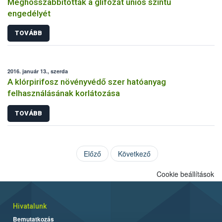
Meghosszabbították a glifozát uniós szintű
engedélyét
TOVÁBB
2016. január 13., szerda
A klórpirifosz növényvédő szer hatóanyag
felhasználásának korlátozása
TOVÁBB
Előző
Következő
Cookie beállítások
Hivatalunk
Bemutatkozás