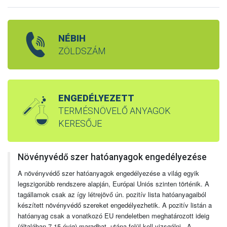
NÉBIH
ZÖLDSZÁM
ENGEDÉLYEZETT
TERMÉSNÖVELŐ ANYAGOK
KERESŐJE
Növényvédő szer hatóanyagok engedélyezése
A növényvédő szer hatóanyagok engedélyezése a világ egyik
legszigorúbb rendszere alapján, Európai Uniós szinten történik. A
tagállamok csak az így létrejövő ún. pozitív lista hatóanyagaiból
készített növényvédő szereket engedélyezhetik. A pozitív listán a
hatóanyag csak a vonatkozó EU rendeletben meghatározott ideig
(általában 7-15 évig) maradhat, utána felül kell vizsgálni. A