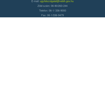
E-mail:
ugyfelszolgalat@nebih.gov.hu
Zöld szám: 06-80/263-244
Telefon: 06-1/ 336-9000
Fax: 06-1/336-9479