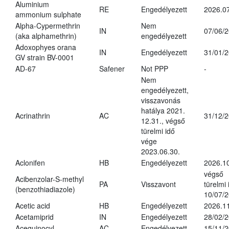
Aluminium
RE
Engedélyezett
2026.07
ammonium sulphate
Alpha-Cypermethrin
Nem
IN
07/06/
(aka alphamethrin)
engedélyezett
Adoxophyes orana
IN
Engedélyezett
31/01/
GV strain BV-0001
AD-67
Safener
Not PPP
-
Nem
engedélyezett,
visszavonás
hatálya 2021.
Acrinathrin
AC
31/12/
12.31., végső
türelmi idő
vége
2023.06.30.
Aclonifen
HB
Engedélyezett
2026.1
végső
Acibenzolar-S-methyl
PA
Visszavont
türelmi 
(benzothiadiazole)
10/07/
Acetic acid
HB
Engedélyezett
2026.11
Acetamiprid
IN
Engedélyezett
28/02/
Acequinocyl
AC
Engedélyezett
15/11/