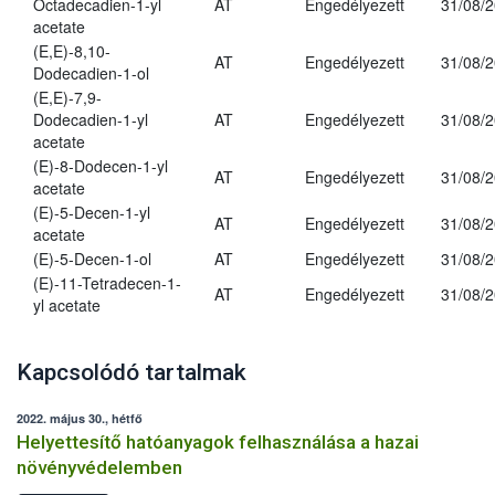
Octadecadien-1-yl
AT
Engedélyezett
31/08/
acetate
(E,E)-8,10-
AT
Engedélyezett
31/08/
Dodecadien-1-ol
(E,E)-7,9-
Dodecadien-1-yl
AT
Engedélyezett
31/08/
acetate
(E)-8-Dodecen-1-yl
AT
Engedélyezett
31/08/
acetate
(E)-5-Decen-1-yl
AT
Engedélyezett
31/08/
acetate
(E)-5-Decen-1-ol
AT
Engedélyezett
31/08/
(E)-11-Tetradecen-1-
AT
Engedélyezett
31/08/
yl acetate
Kapcsolódó tartalmak
2022. május 30., hétfő
Helyettesítő hatóanyagok felhasználása a hazai
növényvédelemben