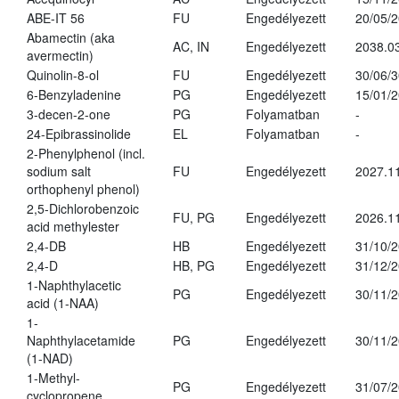
ABE-IT 56
FU
Engedélyezett
20/05/
Abamectin (aka
AC, IN
Engedélyezett
2038.0
avermectin)
Quinolin-8-ol
FU
Engedélyezett
30/06/
6-Benzyladenine
PG
Engedélyezett
15/01/
3-decen-2-one
PG
Folyamatban
-
24-Epibrassinolide
EL
Folyamatban
-
2-Phenylphenol (incl.
sodium salt
FU
Engedélyezett
2027.11
orthophenyl phenol)
2,5-Dichlorobenzoic
FU, PG
Engedélyezett
2026.1
acid methylester
2,4-DB
HB
Engedélyezett
31/10/
2,4-D
HB, PG
Engedélyezett
31/12/
1-Naphthylacetic
PG
Engedélyezett
30/11/
acid (1-NAA)
1-
Naphthylacetamide
PG
Engedélyezett
30/11/
(1-NAD)
1-Methyl-
PG
Engedélyezett
31/07/
cyclopropene