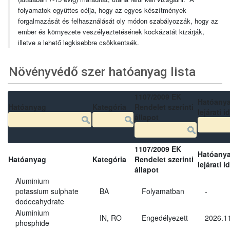
folyamatok együttes célja, hogy az egyes készítmények
forgalmazását és felhasználását oly módon szabályozzák, hogy az
ember és környezete veszélyeztetésének kockázatát kizárják,
illetve a lehető legkisebbre csökkentsék.
Növényvédő szer hatóanyag lista
1107/2009 EK
Hatóany
Hatóanyag
Kategória
Rendelet szerinti
lejárati i
állapot
1107/2009 EK
Hatóany
Hatóanyag
Kategória
Rendelet szerinti
lejárati i
állapot
Aluminium
potassium sulphate
BA
Folyamatban
-
dodecahydrate
Aluminium
IN, RO
Engedélyezett
2026.11
phosphide