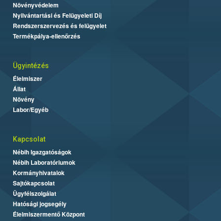
Növényvédelem
Nyilvántartási és Felügyeleti Díj
Rendszerszervezés és felügyelet
Termékpálya-ellenőrzés
Ügyintézés
Élelmiszer
Állat
Növény
Labor/Egyéb
Kapcsolat
Nébih Igazgatóságok
Nébih Laboratóriumok
Kormányhivatalok
Sajtókapcsolat
Ügyfélszolgálat
Hatósági jogsegély
Élelmiszermentő Központ