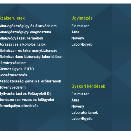
Szakterületek
Ügyintézés
Állat-egészségügy és állatvédelem
Élelmiszer
Állategészségügyi diagnosztika
Állat
Állatgyógyászati termékek
Növény
Borászat és alkoholos italok
Labor/Egyéb
Élelmiszer- és takarmánybiztonság
Élelmiszerlánc-biztonsági laborhálózat
Járványvédelem
Kiemelt ügyek, EUTR
Kockázatkezelés
Mezőgazdasági genetikai erőforrások
Gyakori kérdések
Növényvédelem
Nyilvántartási és Felügyeleti Díj
Élelmiszer
Rendszerszervezés és felügyelet
Állat
Termékpálya-ellenőrzés
Növény
Laboratóriumok
Labor/Egyéb