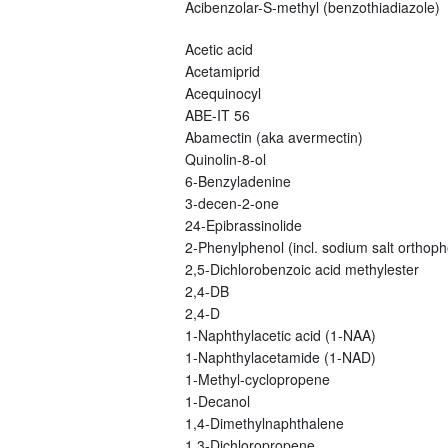
Acibenzolar-S-methyl (benzothiadiazole)
Acetic acid
Acetamiprid
Acequinocyl
ABE-IT 56
Abamectin (aka avermectin)
Quinolin-8-ol
6-Benzyladenine
3-decen-2-one
24-Epibrassinolide
2-Phenylphenol (incl. sodium salt orthoph
2,5-Dichlorobenzoic acid methylester
2,4-DB
2,4-D
1-Naphthylacetic acid (1-NAA)
1-Naphthylacetamide (1-NAD)
1-Methyl-cyclopropene
1-Decanol
1,4-Dimethylnaphthalene
1,3-Dichloropropene