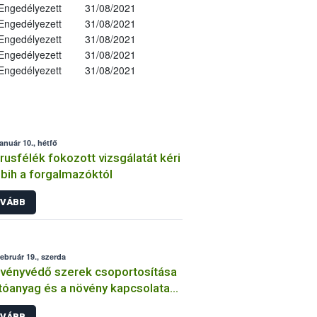
Engedélyezett
31/08/2021
Engedélyezett
31/08/2021
Engedélyezett
31/08/2021
Engedélyezett
31/08/2021
Engedélyezett
31/08/2021
január 10., hétfő
trusfélék fokozott vizsgálatát kéri
bih a forgalmazóktól
VÁBB
február 19., szerda
vényvédő szerek csoportosítása
tóanyag és a növény kapcsolata
int
VÁBB