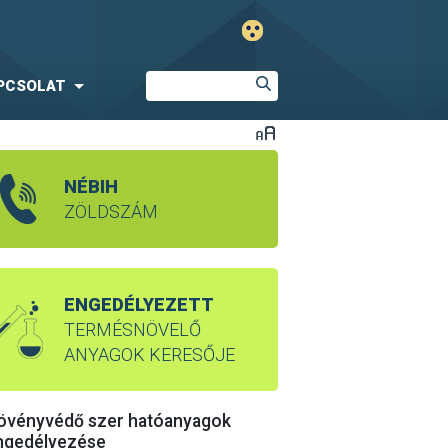
PCSOLAT
NÉBIH
ZÖLDSZÁM
ENGEDÉLYEZETT
TERMÉSNÖVELŐ
ANYAGOK KERESŐJE
övényvédő szer hatóanyagok
ngedélyezése