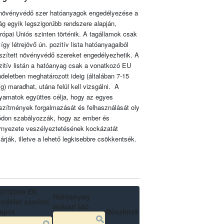
növényvédő szer hatóanyagok engedélyezése a
lág egyik legszigorúbb rendszere alapján,
rópai Uniós szinten történik. A tagállamok csak
 így létrejövő ún. pozitív lista hatóanyagaiból
szített növényvédő szereket engedélyezhetik. A
zitív listán a hatóanyag csak a vonatkozó EU
ndeletben meghatározott ideig (általában 7-15
ig) maradhat, utána felül kell vizsgálni. A
lyamatok együttes célja, hogy az egyes
szítmények forgalmazását és felhasználását oly
don szabályozzák, hogy az ember és
rnyezete veszélyeztetésének kockázatát
zárják, illetve a lehető legkisebbre csökkentsék.
07/2009 EK
Hatóanyag
ndelet szerinti
lejárati idő
lapot
Részletek