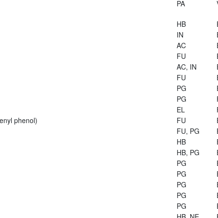
PA
HB
IN
AC
FU
AC, IN
FU
PG
PG
EL
enyl phenol)
FU
FU, PG
HB
HB, PG
PG
PG
PG
PG
PG
HB, NE