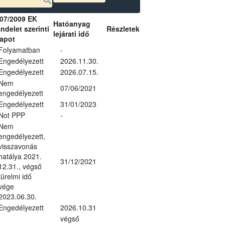
07/2009 EK
Hatóanyag
ndelet szerinti
Részletek
lejárati idő
lapot
Folyamatban
-
Engedélyezett
2026.11.30.
Engedélyezett
2026.07.15.
Nem
07/06/2021
engedélyezett
Engedélyezett
31/01/2023
Not PPP
-
Nem
engedélyezett,
visszavonás
hatálya 2021.
31/12/2021
12.31., végső
türelmi idő
vége
2023.06.30.
Engedélyezett
2026.10.31
végső