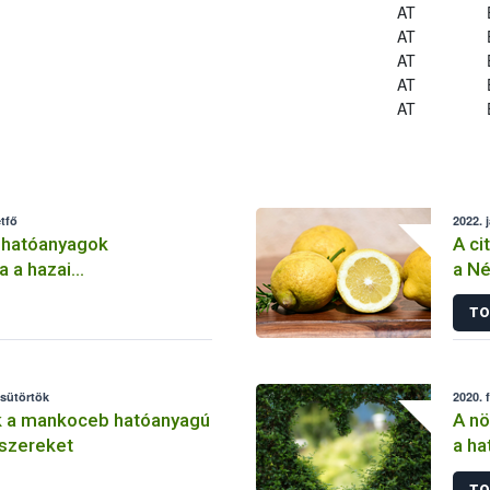
AT
AT
AT
AT
AT
tfő
2022. 
 hatóanyagok
A ci
a a hazai
a Né
lemben
TO
csütörtök
2020. 
k a mankoceb hatóanyagú
A nö
szereket
a ha
szer
TO