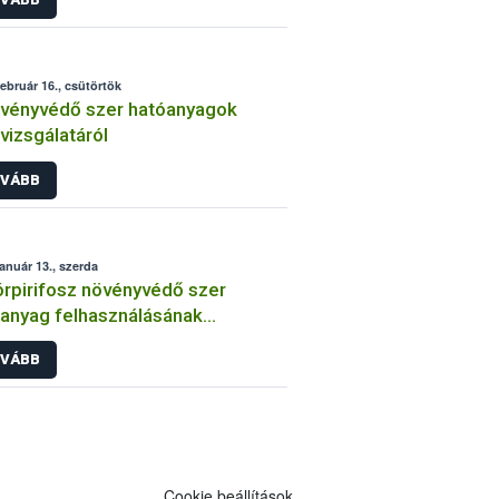
február 16., csütörtök
vényvédő szer hatóanyagok
lvizsgálatáról
VÁBB
január 13., szerda
órpirifosz növényvédő szer
anyag felhasználásának
átozása
VÁBB
Cookie beállítások