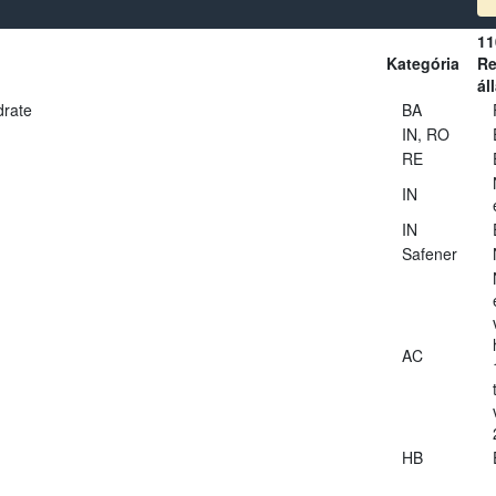
11
Kategória
Re
ál
drate
BA
IN, RO
RE
IN
IN
Safener
AC
HB