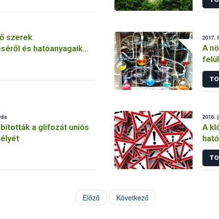
ő szerek
2017. 
A nö
séről és hatóanyagaik
felü
TO
rda
2016. 
tották a glifozát uniós
A kl
élyét
ható
korl
TO
Előző
Következő