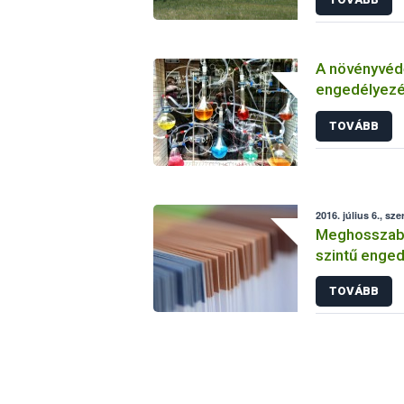
A növényvéd
engedélyezé
vizsgálatáról
TOVÁBB
2016. július 6., sze
Meghosszabbí
szintű enged
TOVÁBB