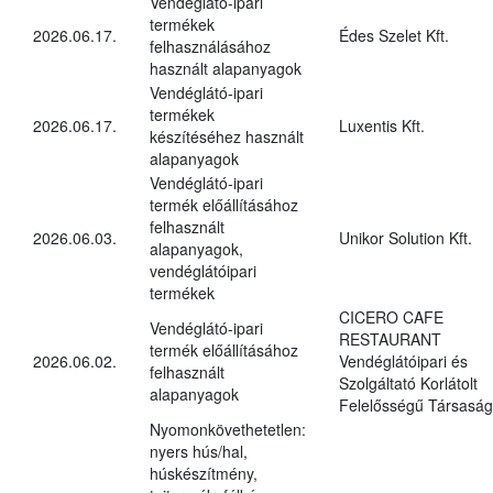
Vendéglátó-ipari
termékek
2026.06.17.
Édes Szelet Kft.
felhasználásához
használt alapanyagok
Vendéglátó-ipari
termékek
2026.06.17.
Luxentis Kft.
készítéséhez használt
alapanyagok
Vendéglátó-ipari
termék előállításához
felhasznált
2026.06.03.
Unikor Solution Kft.
alapanyagok,
vendéglátóipari
termékek
CICERO CAFE
Vendéglátó-ipari
RESTAURANT
termék előállításához
2026.06.02.
Vendéglátóipari és
felhasznált
Szolgáltató Korlátolt
alapanyagok
Felelősségű Társaság
Nyomonkövethetetlen:
nyers hús/hal,
húskészítmény,