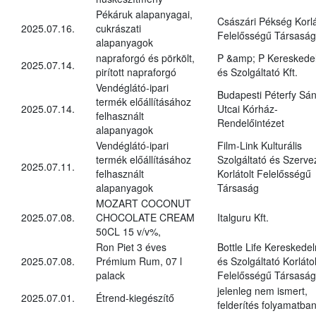
Pékáruk alapanyagai,
Császári Pékség Korlá
2025.07.16.
cukrászati
Felelősségű Társaság
alapanyagok
napraforgó és pörkölt,
P &amp; P Kereskede
2025.07.14.
pirított napraforgó
és Szolgáltató Kft.
Vendéglátó-ipari
Budapesti Péterfy Sá
termék előállításához
2025.07.14.
Utcai Kórház-
felhasznált
Rendelőintézet
alapanyagok
Vendéglátó-ipari
Film-Link Kulturális
termék előállításához
Szolgáltató és Szerve
2025.07.11.
felhasznált
Korlátolt Felelősségű
alapanyagok
Társaság
MOZART COCONUT
2025.07.08.
CHOCOLATE CREAM
Italguru Kft.
50CL 15 v/v%,
Ron Piet 3 éves
Bottle Life Kereskede
2025.07.08.
Prémium Rum, 07 l
és Szolgáltató Korlátol
palack
Felelősségű Társaság
jelenleg nem ismert,
2025.07.01.
Étrend-kiegészítő
felderítés folyamatba