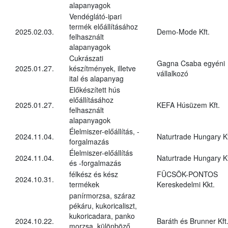
alapanyagok
Vendéglátó-ipari
termék előállításához
2025.02.03.
Demo-Mode Kft.
felhasznált
alapanyagok
Cukrászati
Gagna Csaba egyéni
2025.01.27.
készítmények, illetve
vállalkozó
ital és alapanyag
Előkészített hús
előállításához
2025.01.27.
KEFA Húsüzem Kft.
felhasznált
alapanyagok
Élelmiszer-előállítás, -
2024.11.04.
Naturtrade Hungary Kf
forgalmazás
Élelmiszer-előállítás
2024.11.04.
Naturtrade Hungary Kf
és -forgalmazás
félkész és kész
FÜCSÖK-PONTOS
2024.10.31.
termékek
Kereskedelmi Kkt.
panírmorzsa, száraz
pékáru, kukoricaliszt,
kukoricadara, panko
2024.10.22.
Baráth és Brunner Kft
morzsa, különböző