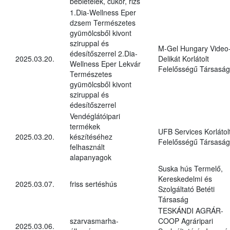
bébiételek, cukor, rizs
1.Dia-Wellness Eper
dzsem Természetes
gyümölcsből kivont
sziruppal és
M-Gel Hungary Video
édesítőszerrel 2.Dia-
2025.03.20.
Delikát Korlátolt
Wellness Eper Lekvár
Felelősségű Társaság
Természetes
gyümölcsből kivont
sziruppal és
édesítőszerrel
Vendéglátóipari
termékek
UFB Services Korlátol
2025.03.20.
készítéséhez
Felelősségű Társaság
felhasznált
alapanyagok
Suska hús Termelő,
Kereskedelmi és
2025.03.07.
friss sertéshús
Szolgáltató Betéti
Társaság
TESKÁNDI AGRÁR-
szarvasmarha-
COOP Agráripari
2025.03.06.