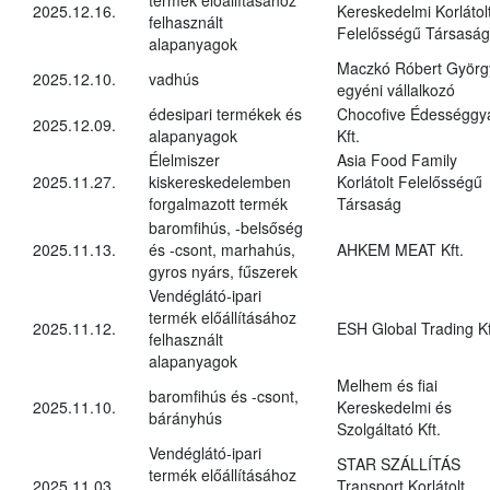
2025.12.16.
Kereskedelmi Korlátol
felhasznált
Felelősségű Társaság
alapanyagok
Maczkó Róbert Györg
2025.12.10.
vadhús
egyéni vállalkozó
édesipari termékek és
Chocofive Édességgy
2025.12.09.
alapanyagok
Kft.
Élelmiszer
Asia Food Family
2025.11.27.
kiskereskedelemben
Korlátolt Felelősségű
forgalmazott termék
Társaság
baromfihús, -belsőség
2025.11.13.
és -csont, marhahús,
AHKEM MEAT Kft.
gyros nyárs, fűszerek
Vendéglátó-ipari
termék előállításához
2025.11.12.
ESH Global Trading Kf
felhasznált
alapanyagok
Melhem és fiai
baromfihús és -csont,
2025.11.10.
Kereskedelmi és
bárányhús
Szolgáltató Kft.
Vendéglátó-ipari
STAR SZÁLLÍTÁS
termék előállításához
2025.11.03.
Transport Korlátolt