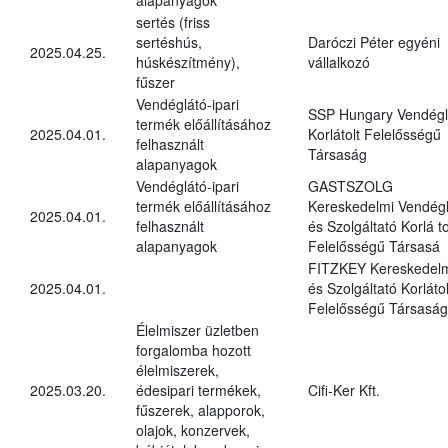
sertés (friss
sertéshús,
Daróczi Péter egyéni
2025.04.25.
húskészítmény),
vállalkozó
fűszer
Vendéglátó-ipari
SSP Hungary Vendégl
termék előállításához
2025.04.01.
Korlátolt Felelősségű
felhasznált
Társaság
alapanyagok
Vendéglátó-ipari
GASTSZOLG
termék előállításához
Kereskedelmi Vendégl
2025.04.01.
felhasznált
és Szolgáltató Korlá to
alapanyagok
Felelősségű Társasá
FITZKEY Kereskedel
2025.04.01.
és Szolgáltató Korlátol
Felelősségű Társaság
Élelmiszer üzletben
forgalomba hozott
élelmiszerek,
2025.03.20.
édesipari termékek,
Cifi-Ker Kft.
fűszerek, alapporok,
olajok, konzervek,