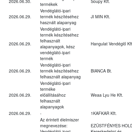
2026.06.30.
Soupy Kft.
termékek
Vendéglátó-ipari
2026.06.29.
termék készítéséhez
JI MIN Kft.
használt alapanyag
Vendéglátó-ipari
termék készítéséhez
felhasznált
2026.06.29.
Hangulat Vendéglő Kft
alapanyagok, kész
vendéglátó-ipari
termék
Vendéglátó-ipari
2026.06.29.
termék készítéséhez
BIANCA Bt.
felhasznált alapanyag
Vendéglátó-ipari
terméke
2026.06.29.
előállításához
Weaa Lyu He Kft.
felhasznált
alapanyagok
2026.06.29.
-
1KAFKAR Kft.
Az érintett élelmiszer
megnevezése:
EZÜSTFÉNYES HOL
Vendéglátó-ipari
Kereskedelmi és