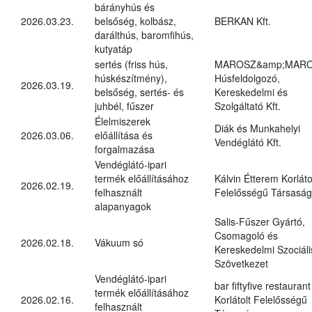
bárányhús és
2026.03.23.
belsőség, kolbász,
BERKAN Kft.
darálthús, baromfihús,
kutyatáp
sertés (friss hús,
MAROSZ&amp;MAR
húskészítmény),
Húsfeldolgozó,
2026.03.19.
belsőség, sertés- és
Kereskedelmi és
juhbél, fűszer
Szolgáltató Kft.
Élelmiszerek
Diák és Munkahelyi
2026.03.06.
előállítása és
Vendéglátó Kft.
forgalmazása
Vendéglátó-ipari
termék előállításához
Kálvin Étterem Korláto
2026.02.19.
felhasznált
Felelősségű Társaság
alapanyagok
Salis-Fűszer Gyártó,
Csomagoló és
2026.02.18.
Vákuum só
Kereskedelmi Szociáli
Szövetkezet
Vendéglátó-ipari
bar fiftyfive restaurant
termék előállításához
2026.02.16.
Korlátolt Felelősségű
felhasznált