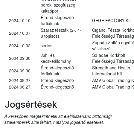
porok, szegfüszeg,
kakaópor
Étrend-kiegészítő
2024.10.10.
GEGE FACTORY Kft.
férfiaknak
Száraz tészták (2-, 4-,
Cigándi Tészta Korláto
2024.10.07.
8 tojásos)
Felelősségű Társaság
Zuppán Zoltán egyéni
2024.10.02.
sertés
vállalkozó
Juh- és
Sd-adae Korlátolt
2024.09.30.
kecskeállomány
Felelősségű Társaság
Étrend-kiegészítő
Strength and Health
2024.09.30.
férfiaknak
International Kft.
2024.08.27.
Étrend-kiegészítő
AMV Global Trading Kf
2024.08.27.
Étrend-kiegészítő
AMV Global Trading Kf
Jogsértések
A keresőben megtekinthetik az élelmiszerlánc-biztonsági
szakemberek által feltárt, hatályos jogsértő eseteket.