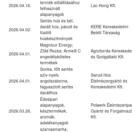
termék előállításához
2026.04.16.
Lac Hong Kft.
felhasznált
alapanyagok
Sertés hús és bél,
darált hús, pácolt és
KERE Kereskedelmi
2026.04.02.
füstölt
Betéti Társaság
húskészítmények
Magnicur Energy;
Zöld Rezes; Armetil C
Agroforrás Kereskede
2026.04.01.
engedélyköteles
és Szolgáltató Kft.
termékek
Sonka, főtt sertés
szív-nyelv,
Sarud-Hús
2026.04.01.
angolszalonna,
Élelmiszergyártó és
fagyasztott sertés
Kereskedelmi Kft.
darálthús
Édesipari
alapanyagok,
Polwerk Élelmiszeripar
2026.03.26.
késztermékek,
Gyártó és Forgalmaz
aromák,
Kft.
adalékanyagok
szarvasmarha,