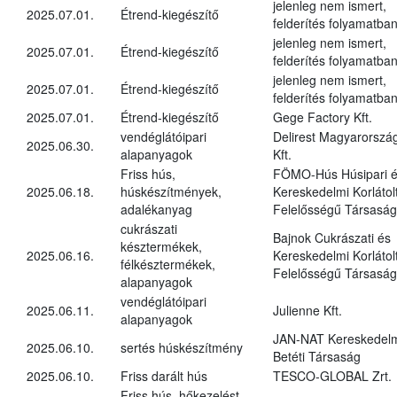
jelenleg nem ismert,
2025.07.01.
Étrend-kiegészítő
felderítés folyamatba
jelenleg nem ismert,
2025.07.01.
Étrend-kiegészítő
felderítés folyamatba
jelenleg nem ismert,
2025.07.01.
Étrend-kiegészítő
felderítés folyamatba
2025.07.01.
Étrend-kiegészítő
Gege Factory Kft.
vendéglátóipari
Delirest Magyarorszá
2025.06.30.
alapanyagok
Kft.
Friss hús,
FÖMO-Hús Húsipari 
2025.06.18.
húskészítmények,
Kereskedelmi Korlátol
adalékanyag
Felelősségű Társaság
cukrászati
Bajnok Cukrászati és
késztermékek,
2025.06.16.
Kereskedelmi Korlátol
félkésztermékek,
Felelősségű Társaság
alapanyagok
vendéglátóipari
2025.06.11.
Julienne Kft.
alapanyagok
JAN-NAT Kereskedel
2025.06.10.
sertés húskészítmény
Betéti Társaság
2025.06.10.
Friss darált hús
TESCO-GLOBAL Zrt.
Friss hús, hőkezelést