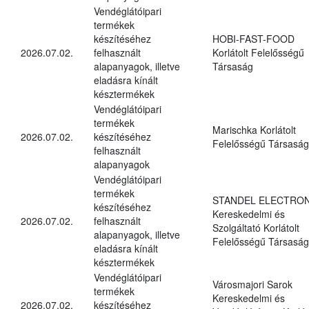
Vendéglátóipari
termékek
készítéséhez
HOBI-FAST-FOOD
2026.07.02.
felhasznált
Korlátolt Felelősségű
alapanyagok, illetve
Társaság
eladásra kínált
késztermékek
Vendéglátóipari
termékek
Marischka Korlátolt
2026.07.02.
készítéséhez
Felelősségű Társaság
felhasznált
alapanyagok
Vendéglátóipari
termékek
STANDEL ELECTRON
készítéséhez
Kereskedelmi és
2026.07.02.
felhasznált
Szolgáltató Korlátolt
alapanyagok, illetve
Felelősségű Társaság
eladásra kínált
késztermékek
Vendéglátóipari
Városmajori Sarok
termékek
Kereskedelmi és
2026.07.02.
készítéséhez