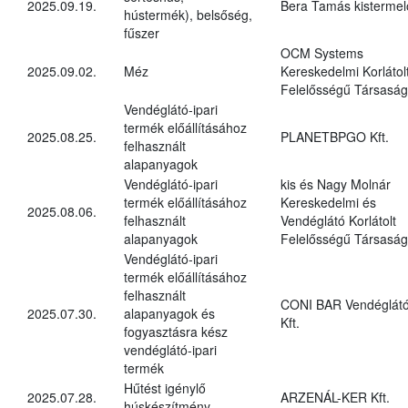
2025.09.19.
Bera Tamás kistermel
hústermék), belsőség,
fűszer
OCM Systems
2025.09.02.
Méz
Kereskedelmi Korlátol
Felelősségű Társaság
Vendéglátó-ipari
termék előállításához
2025.08.25.
PLANETBPGO Kft.
felhasznált
alapanyagok
Vendéglátó-ipari
kis és Nagy Molnár
termék előállításához
Kereskedelmi és
2025.08.06.
felhasznált
Vendéglátó Korlátolt
alapanyagok
Felelősségű Társaság
Vendéglátó-ipari
termék előállításához
felhasznált
CONI BAR Vendéglát
2025.07.30.
alapanyagok és
Kft.
fogyasztásra kész
vendéglátó-ipari
termék
Hűtést igénylő
2025.07.28.
ARZENÁL-KER Kft.
húskészítmény