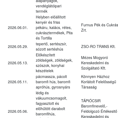
alapanyagok,
vendéglátóipari
termék
Helyben előállított
kenyér és friss
Furnus Pék és Cukrás
2026.06.01.
pékáru, kalács, rétes,
Zrt.
cukrásztermékek, Pita
és Tortilla
tepertő, sertészsír,
2026.05.29.
ZSO-RO TRANS Kft.
sózott sertéshús
Előkészített
Mézes Mogyoró
zöldségek, zöldségek,
2026.05.13.
Kereskedelmi és
szószok, konyhai
Szolgáltató Kft.
készételek
pácmassza, pácolt
Könnyen Házhoz
2026.05.11.
baromfi hús, baromfi
Korlátolt Felelősségű
apróhús, gyrosnyárs
Társaság
lédig és
vákuumcsomagolt,
TÁPIÓCSIR
fagyasztott és
Baromfinevelő,-
előhűtött darabolt
2026.05.06.
Feldolgozó Értékesitő
baromfihús,
Kereskedelmi és