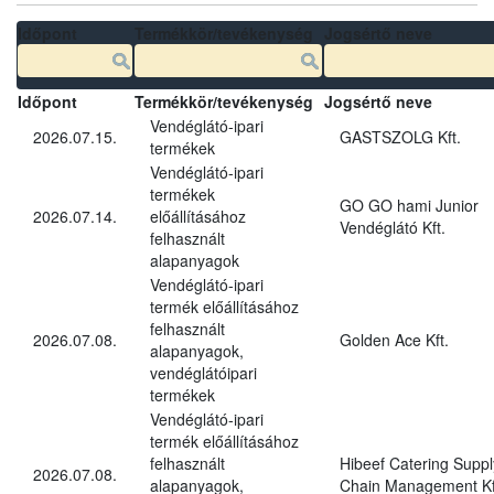
Időpont
Termékkör/tevékenység
Jogsértő neve
Időpont
Termékkör/tevékenység
Jogsértő neve
Vendéglátó-ipari
2026.07.15.
GASTSZOLG Kft.
termékek
Vendéglátó-ipari
termékek
GO GO hami Junior
2026.07.14.
előállításához
Vendéglátó Kft.
felhasznált
alapanyagok
Vendéglátó-ipari
termék előállításához
felhasznált
2026.07.08.
Golden Ace Kft.
alapanyagok,
vendéglátóipari
termékek
Vendéglátó-ipari
termék előállításához
felhasznált
Hibeef Catering Suppl
2026.07.08.
alapanyagok,
Chain Management Kf