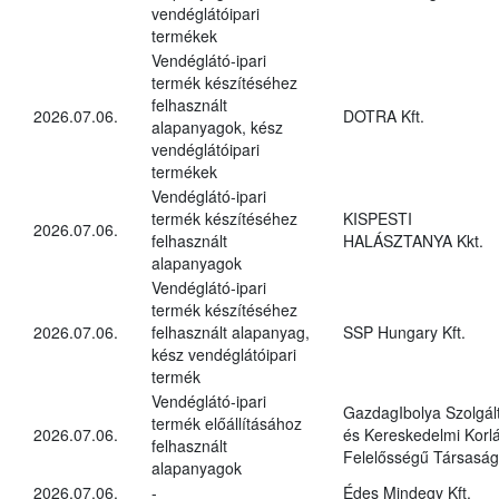
vendéglátóipari
termékek
Vendéglátó-ipari
termék készítéséhez
felhasznált
2026.07.06.
DOTRA Kft.
alapanyagok, kész
vendéglátóipari
termékek
Vendéglátó-ipari
termék készítéséhez
KISPESTI
2026.07.06.
felhasznált
HALÁSZTANYA Kkt.
alapanyagok
Vendéglátó-ipari
termék készítéséhez
2026.07.06.
felhasznált alapanyag,
SSP Hungary Kft.
kész vendéglátóipari
termék
Vendéglátó-ipari
GazdagIbolya Szolgál
termék előállításához
2026.07.06.
és Kereskedelmi Korlá
felhasznált
Felelősségű Társaság
alapanyagok
2026.07.06.
-
Édes Mindegy Kft.