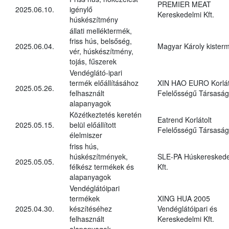
PREMIER MEAT
2025.06.10.
igénylő
Kereskedelmi Kft.
húskészítmény
állati melléktermék,
friss hús, belsőség,
2025.06.04.
Magyar Károly kister
vér, húskészítmény,
tojás, fűszerek
Vendéglátó-ipari
termék előállításához
XIN HAO EURO Korlát
2025.05.26.
felhasznált
Felelősségű Társaság
alapanyagok
Közétkeztetés keretén
Eatrend Korlátolt
2025.05.15.
belül előállított
Felelősségű Társaság
élelmiszer
friss hús,
húskészítmények,
SLE-PA Húskereskede
2025.05.05.
félkész termékek és
Kft.
alapanyagok
Vendéglátóipari
termékek
XING HUA 2005
2025.04.30.
készítéséhez
Vendéglátóipari és
felhasznált
Kereskedelmi Kft.
alapanyagok