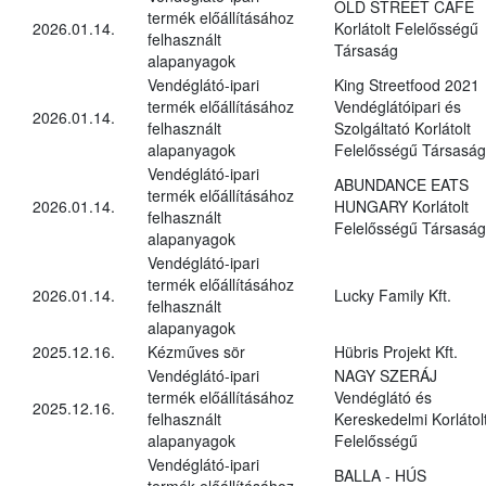
OLD STREET CAFÉ
termék előállításához
2026.01.14.
Korlátolt Felelősségű
felhasznált
Társaság
alapanyagok
Vendéglátó-ipari
King Streetfood 2021
termék előállításához
Vendéglátóipari és
2026.01.14.
felhasznált
Szolgáltató Korlátolt
alapanyagok
Felelősségű Társaság
Vendéglátó-ipari
ABUNDANCE EATS
termék előállításához
2026.01.14.
HUNGARY Korlátolt
felhasznált
Felelősségű Társaság
alapanyagok
Vendéglátó-ipari
termék előállításához
2026.01.14.
Lucky Family Kft.
felhasznált
alapanyagok
2025.12.16.
Kézműves sör
Hübris Projekt Kft.
Vendéglátó-ipari
NAGY SZERÁJ
termék előállításához
Vendéglátó és
2025.12.16.
felhasznált
Kereskedelmi Korlátol
alapanyagok
Felelősségű
Vendéglátó-ipari
BALLA - HÚS
termék előállításához