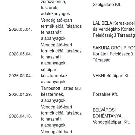
zsírszalonna,
Szolgáltató Kft.
fűszerek,
adalékanyagok
Vendéglátó-ipari
LALIBELA Kereskedel
termék előállításához
2026.05.04.
és Vendéglátó Korlátol
felhasznált
Felelősségű Társaság
alapanyagok
Vendéglátó-ipari
SAKURA GROUP FO
termék előállításához
2026.05.04.
Korlátolt Felelősségű
felhasznált
Társaság
alapanyagok
sütőipari
2026.05.04.
késztermékek,
VEKNI Sütőipari Kft.
alapanyagok
Tartósított lisztes áru
2026.04.29.
késztermék,
Forzaline Kft.
alapanyagok
Vendéglátó-ipari
BELVÁROSI
termék előállításához
2026.04.16.
BOHÉMTANYA
felhasznált
Vendéglátóipari Kft.
alapanyagok
Vendéglátó-ipari