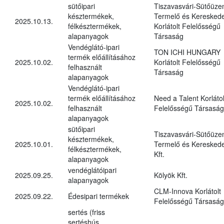
sütőipari
Tiszavasvári-Sütőüz
késztermékek,
Termelő és Kereskede
2025.10.13.
félkésztermékek,
Korlátolt Felelősségű
alapanyagok
Társaság
Vendéglátó-ipari
TON ICHI HUNGARY
termék előállításához
2025.10.02.
Korlátolt Felelősségű
felhasznált
Társaság
alapanyagok
Vendéglátó-ipari
termék előállításához
Need a Talent Korlátol
2025.10.02.
felhasznált
Felelősségű Társaság
alapanyagok
sütőipari
Tiszavasvári-Sütőüz
késztermékek,
2025.10.01.
Termelő és Kereskede
félkésztermékek,
Kft.
alapanyagok
vendéglátóipari
2025.09.25.
Kölyök Kft.
alapanyagok
CLM-Innova Korlátolt
2025.09.22.
Édesipari termékek
Felelősségű Társaság
sertés (friss
sertéshús,