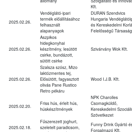
állomány
Szolgáltató és Innová
Kft.
Vendéglátó-ipari
DURAN Szendvics
termék előállításához
Hungaria Vendéglátóip
2025.02.26.
felhasznált
és Kereskedelmi Korlá
alapanyagok
Felelősségű Társaság
Aszpikos
hidegkonyhai
2025.02.26.
készítmény, lesütött
Szivárvány Wok Kft.
csirke, bundázott,
sütött csirke
Szalsza szósz, Mizo
laktózmentes tej,
2025.02.26.
Elősütött, fagyasztott
Wood I.J.B. Kft.
olivás Pane Rustico
Retro pékáru
NPK Charolles
Friss hús, érlelt hús,
Csomagküldő,
2025.02.20.
húskészítmények
Kereskedelmi Szociáli
Szövetkezet
Fűszerezett joghurt,
Funny Drink Gyártó é
2025.02.18.
szeletelt paradicsom,
Forgalmazó Kft.