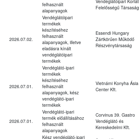
Vendéglátóipari Korlát
felhasznált
Felelősségű Társaság
alapanyagok
Vendéglátóipari
termékek
készítéséhez
Essendi Hungary
felhasznált
2026.07.02.
Zártkörűen Működő
alapanyagok, illetve
Részvénytársaság
eladásra kínált
vendéglátóipari
termékek
Vendéglátó-ipari
termékek
készítéséhez
Vietnámi Konyha Ásia
2026.07.01.
felhasznált
Center Kft.
alapanyagok, kész
vendéglátó-ipari
termékek
Vendéglátó-ipari
Corvinus 39. Gastro
termék előállításához
2026.07.01.
Vendéglátó és
felhasznált
Kereskedelmi Kft.
alapanyagok
Kész vendéglátó-ipari