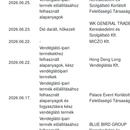
2026.06.25.
termék előállításához
Szolgáltató Korlátolt
felhasznált
Felelősségű Társaság
alapanyagok
WK GENERAL TRAD
2026.06.23.
Dió darált, hőkezelt
Kereskedelmi és
Szolgáltató Kft.
2026.06.22.
-
MICZO Kft.
Vendéglátó-ipari
termékekhez
felhasznált
Hong Deng Long
2026.06.22.
alapanyagok, kész
Vendéglátás Kft.
vendéglátóipari
termékek
Vendéglátó-ipari
termék előállításához
felhasznált
Palace Event Korlátolt
2026.06.17.
alapanyagok és
Felelősségű Társaság
fogyasztásra kész
vendéglátó termék
Vendéglátó-ipari
termék előállításához
BLUE BIRD GROUP
felhasznált
Kereskedelmi és