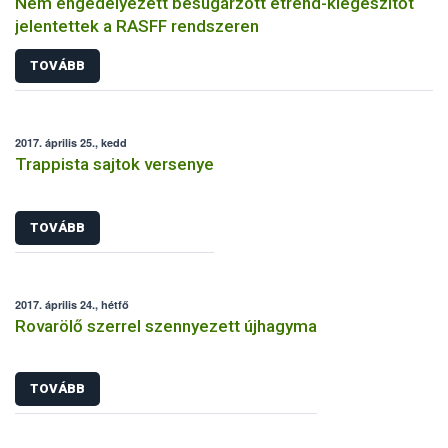
Nem engedélyezett besugárzott étrend-kiegészítőt
jelentettek a RASFF rendszeren
TOVÁBB
2017. április 25., kedd
Trappista sajtok versenye
TOVÁBB
2017. április 24., hétfő
Rovarölő szerrel szennyezett újhagyma
TOVÁBB