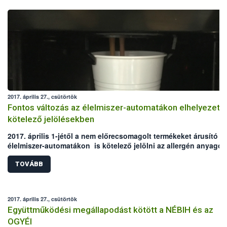
2017. április 27., csütörtök
Fontos változás az élelmiszer-automatákon elhelyezett
kötelező jelölésekben
2017. április 1-jétől a nem előrecsomagolt termékeket árusító
élelmiszer-automatákon is kötelező jelölni az allergén anyagok
A módosítás az előrecsomagolt termékeket (pl. csokoládék,
szendvicsek) kínáló gépeket nem érinti, ez esetben továbbra is
TOVÁBB
élelmiszerek csomagolásán találják meg a vásárlók az
információkat.
2017. április 27., csütörtök
Együttműködési megállapodást kötött a NÉBIH és az
OGYÉI