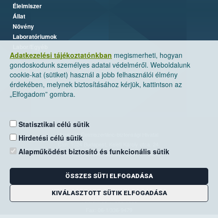
Élelmiszer
Állat
Növény
Laboratóriumok
Labor/Egyéb
Adatkezelési tájékoztatónkban
megismerheti, hogyan
gondoskodunk személyes adatai védelméről. Weboldalunk
cookie-kat (sütiket) használ a jobb felhasználói élmény
érdekében, melynek biztosításához kérjük, kattintson az
„Elfogadom” gombra.
Statisztikai célú sütik
Nemzeti Élelmiszerlánc-biztonsági Hivatal
Hirdetési célú sütik
Cím: 1024 Budapest, Keleti Károly utca. 24.
Alapműködést biztosító és funkcionális sütik
Levelezési cím: 1525 Budapest. Pf. 30.
ÖSSZES SÜTI ELFOGADÁSA
E-mail:
ugyfelszolgalat@nebih.gov.hu
Zöld szám: 06-80/263-244
KIVÁLASZTOTT SÜTIK ELFOGADÁSA
Telefon: 06-1/ 336-9000
Fax: 06-1/336-9479