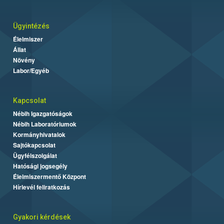
Ügyintézés
Élelmiszer
Állat
Növény
Labor/Egyéb
Kapcsolat
Nébih Igazgatóságok
Nébih Laboratóriumok
Kormányhivatalok
Sajtókapcsolat
Ügyfélszolgálat
Hatósági jogsegély
Élelmiszermentő Központ
Hírlevél feliratkozás
Gyakori kérdések