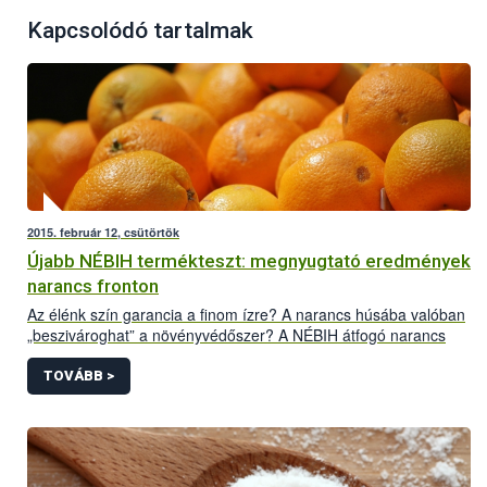
Kapcsolódó tartalmak
2015. február 12, csütörtök
Újabb NÉBIH termékteszt: megnyugtató eredmények
narancs fronton
Az élénk szín garancia a finom ízre? A narancs húsába valóban
„beszivároghat” a növényvédőszer? A NÉBIH átfogó narancs
terméktesztjéből most minden kiderül.
TOVÁBB >