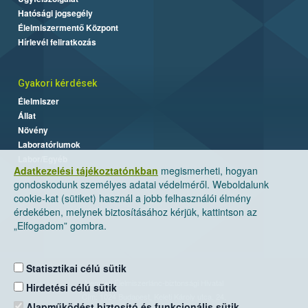
Hatósági jogsegély
Élelmiszermentő Központ
Hírlevél feliratkozás
Gyakori kérdések
Élelmiszer
Állat
Növény
Laboratóriumok
Labor/Egyéb
Adatkezelési tájékoztatónkban
megismerheti, hogyan
gondoskodunk személyes adatai védelméről. Weboldalunk
cookie-kat (sütiket) használ a jobb felhasználói élmény
érdekében, melynek biztosításához kérjük, kattintson az
„Elfogadom” gombra.
Statisztikai célú sütik
Nemzeti Élelmiszerlánc-biztonsági Hivatal
Hirdetési célú sütik
Cím: 1024 Budapest, Keleti Károly utca. 24.
Alapműködést biztosító és funkcionális sütik