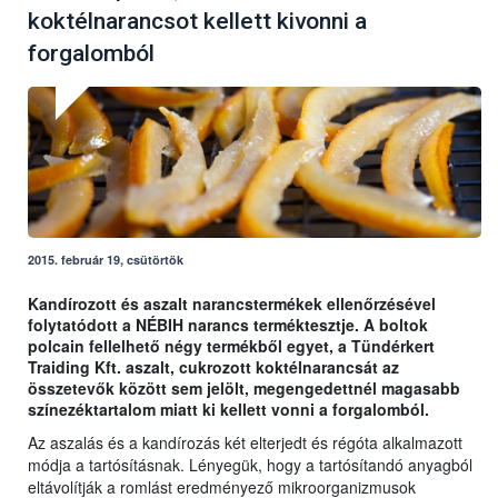
koktélnarancsot kellett kivonni a
forgalomból
2015. február 19, csütörtök
Kandírozott és aszalt narancstermékek ellenőrzésével
folytatódott a NÉBIH narancs terméktesztje. A boltok
polcain fellelhető négy termékből egyet, a Tündérkert
Traiding Kft. aszalt, cukrozott koktélnarancsát az
összetevők között sem jelölt, megengedettnél magasabb
színezéktartalom miatt ki kellett vonni a forgalomból.
Az aszalás és a kandírozás két elterjedt és régóta alkalmazott
módja a tartósításnak. Lényegük, hogy a tartósítandó anyagból
eltávolítják a romlást eredményező mikroorganizmusok