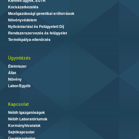
Kiemelt ügyek, EUTR
Kockázatkezelés
Mezőgazdasági genetikai erőforrások
Növényvédelem
Nyilvántartási és Felügyeleti Díj
Rendszerszervezés és felügyelet
Termékpálya-ellenőrzés
Ügyintézés
Élelmiszer
Állat
Növény
Labor/Egyéb
Kapcsolat
Nébih Igazgatóságok
Nébih Laboratóriumok
Kormányhivatalok
Sajtókapcsolat
Ügyfélszolgálat