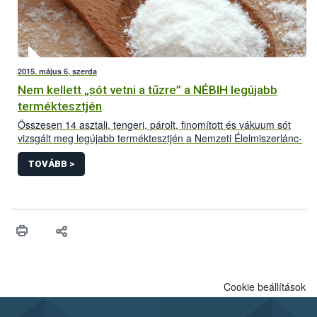
2015. május 6, szerda
Nem kellett „sót vetni a tűzre” a NÉBIH legújabb
terméktesztjén
Összesen 14 asztali, tengeri, párolt, finomított és vákuum sót
vizsgált meg legújabb terméktesztjén a Nemzeti Élelmiszerlánc-
biztonsági Hivatal (NÉBIH). A minták fizikai-, kémiai paraméterei
és érzékszervi tulajdonságai megfeleltek az előírásoknak, és
TOVÁBB >
főleg csak kisebb jelölési hibákat talált a termékek felénél a
hivatal.
Cookie beállítások