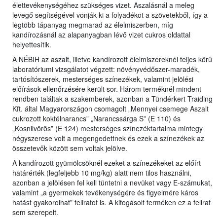
élettevékenységéhez szükséges vizet. Aszalásnál a meleg
levegő segítségével vonják ki a folyadékot a szövetekből, így a
legtöbb tápanyag megmarad az élelmiszerben, míg
kandírozásnál az alapanyagban lévő vizet cukros oldattal
helyettesítik.
A NÉBIH az aszalt, illetve kandírozott élelmiszereknél teljes körű
laboratóriumi vizsgálatot végzett: növényvédőszer-maradék,
tartósítószerek, mesterséges színezékek, valamint jelölési
előírások ellenőrzésére került sor. Három terméknél mindent
rendben találtak a szakemberek, azonban a Tündérkert Traiding
Kft. által Magyarországon csomagolt „Mennyei csemege Aszalt
cukrozott koktélnarancs” „Narancssárga S” (E 110) és
„Kosnilvörös” (E 124) mesterséges színezéktartalma mintegy
négyszerese volt a megengedettnek és ezek a színezékek az
összetevők között sem voltak jelölve.
A kandírozott gyümölcsöknél ezeket a színezékeket az előírt
határérték (legfeljebb 10 mg/kg) alatt nem tilos használni,
azonban a jelölésen fel kell tüntetni a nevüket vagy E-számukat,
valamint „a gyermekek tevékenységére és figyelmére káros
hatást gyakorolhat” feliratot is. A kifogásolt terméken ez a felirat
sem szerepelt.