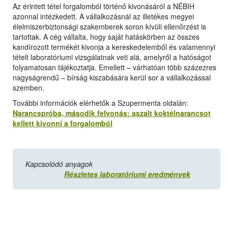
Az érintett tétel forgalomból történő kivonásáról a NÉBIH
azonnal intézkedett. A vállalkozásnál az illetékes megyei
élelmiszerbiztonsági szakemberek soron kívüli ellenőrzést is
tartottak. A cég vállalta, hogy saját hatáskörben az összes
kandírozott termékét kivonja a kereskedelemből és valamennyi
tételt laboratóriumi vizsgálatnak veti alá, amelyről a hatóságot
folyamatosan tájékoztatja. Emellett – várhatóan több százezres
nagyságrendű – bírság kiszabására kerül sor a vállalkozással
szemben.
További információk elérhetők a Szupermenta oldalán:
Narancspróba, második felvonás: aszalt koktélnarancsot
kellett kivonni a forgalomból
Kapcsolódó anyagok
Részletes laboratóriumi eredmények