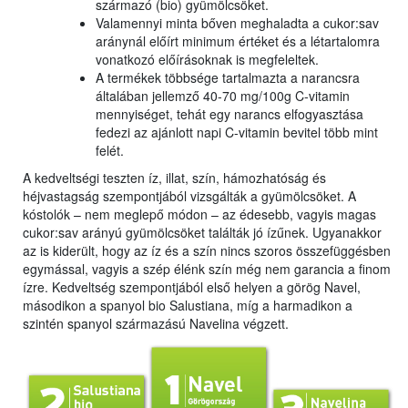
származó (bio) gyümölcsöket.
Valamennyi minta bőven meghaladta a cukor:sav
aránynál előírt minimum értéket és a létartalomra
vonatkozó előírásoknak is megfeleltek.
A termékek többsége tartalmazta a narancsra
általában jellemző 40-70 mg/100g C-vitamin
mennyiséget, tehát egy narancs elfogyasztása
fedezi az ajánlott napi C-vitamin bevitel több mint
felét.
A kedveltségi teszten íz, illat, szín, hámozhatóság és
héjvastagság szempontjából vizsgálták a gyümölcsöket. A
kóstolók – nem meglepő módon – az édesebb, vagyis magas
cukor:sav arányú gyümölcsöket találták jó ízűnek. Ugyanakkor
az is kiderült, hogy az íz és a szín nincs szoros összefüggésben
egymással, vagyis a szép élénk szín még nem garancia a finom
ízre. Kedveltség szempontjából első helyen a görög Navel,
másodikon a spanyol bio Salustiana, míg a harmadikon a
szintén spanyol származású Navelina végzett.