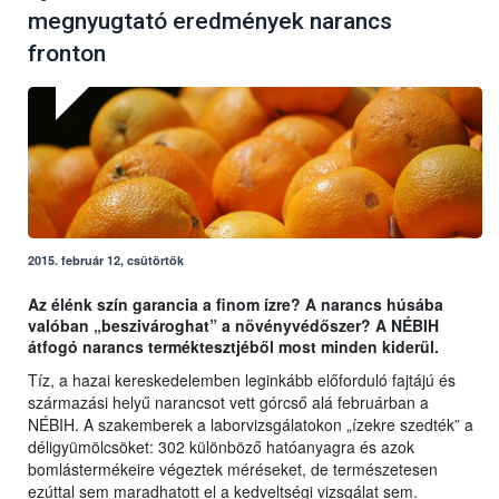
megnyugtató eredmények narancs
fronton
2015. február 12, csütörtök
Az élénk szín garancia a finom ízre? A narancs húsába
valóban „beszivároghat” a növényvédőszer? A NÉBIH
átfogó narancs terméktesztjéből most minden kiderül.
Tíz, a hazai kereskedelemben leginkább előforduló fajtájú és
származási helyű narancsot vett górcső alá februárban a
NÉBIH. A szakemberek a laborvizsgálatokon „ízekre szedték” a
déligyümölcsöket: 302 különböző hatóanyagra és azok
bomlástermékeire végeztek méréseket, de természetesen
ezúttal sem maradhatott el a kedveltségi vizsgálat sem.