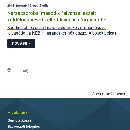
2015. február 19, csütörtök
Narancspróba, második felvonás: aszalt
koktélnarancsot kellett kivonni a forgalomból
Kandírozott és aszalt narancstermékek ellenőrzésével
folytatódott a NÉBIH narancs terméktesztje. A boltok polcain
fellelhető négy termékből egyet, a Tündérkert Traiding Kft.
aszalt, cukrozott koktélnarancsát az összetevők között sem
TOVÁBB >
jelölt, megengedettnél magasabb színezéktartalom miatt ki
kellett vonni a forgalomból.
Cookie beállítások
Hivatalunk
Bemutatkozás
Szervezeti felépítés