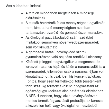
Ami a laborban kiderült:
A tételek mindenben megfeleltek a minőségi
előírásoknak.
A minták határérték feletti mennyiségben egyáltalán
nem, kimutatható mennyiségben azonban
tartalmaztak rovarölő- és gombaölőszer-maradékot.
Az ökológiai gazdálkodásból származó (bio)
mintákból semmilyen növényvédőszer-maradék
sem volt kimutatható.
A gombaölő hatású növényvédő szerek
gyümölcsrészbe való bejutása rendkívül alacsony.
Kísérleti jelleggel megvizsgáltuk a megmosott és
lereszelt narancs héját és külön a narancsvelőt is: a
szermaradék jellemzően csak a narancshéjban volt
kimutatható, ott is csak igen kis koncentrációban.
Fontos, hogy ezen termékekből több (esetenként
több száz) kg terméket kellene elfogyasztani az
egészségügyi kockázat alsó határának eléréséhez.
A NÉBIH tanácsa, hogy, aki a növényvédőszer-
mentes termék fogyasztását preferálja, az keresse
a kezeletlen héjú vagy ökológiai termesztésből