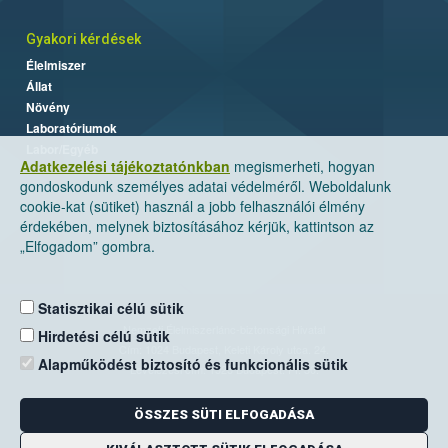
Gyakori kérdések
Élelmiszer
Állat
Növény
Laboratóriumok
Labor/Egyéb
Adatkezelési tájékoztatónkban
megismerheti, hogyan
gondoskodunk személyes adatai védelméről. Weboldalunk
cookie-kat (sütiket) használ a jobb felhasználói élmény
érdekében, melynek biztosításához kérjük, kattintson az
„Elfogadom” gombra.
Statisztikai célú sütik
Nemzeti Élelmiszerlánc-biztonsági Hivatal
Hirdetési célú sütik
Cím: 1024 Budapest, Keleti Károly utca. 24.
Alapműködést biztosító és funkcionális sütik
Levelezési cím: 1525 Budapest. Pf. 30.
ÖSSZES SÜTI ELFOGADÁSA
E-mail:
ugyfelszolgalat@nebih.gov.hu
Zöld szám: 06-80/263-244