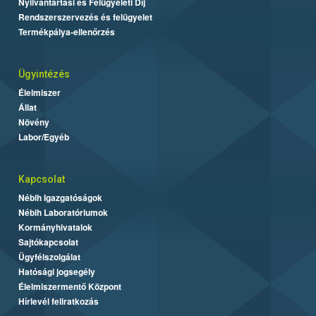
Nyilvántartási és Felügyeleti Díj
Rendszerszervezés és felügyelet
Termékpálya-ellenőrzés
Ügyintézés
Élelmiszer
Állat
Növény
Labor/Egyéb
Kapcsolat
Nébih Igazgatóságok
Nébih Laboratóriumok
Kormányhivatalok
Sajtókapcsolat
Ügyfélszolgálat
Hatósági jogsegély
Élelmiszermentő Központ
Hírlevél feliratkozás