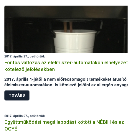
2017. április 27., csütörtök
Fontos változás az élelmiszer-automatákon elhelyezett
kötelező jelölésekben
2017. április 1-jétől a nem előrecsomagolt termékeket árusító
élelmiszer-automatákon is kötelező jelölni az allergén anyagok
A módosítás az előrecsomagolt termékeket (pl. csokoládék,
szendvicsek) kínáló gépeket nem érinti, ez esetben továbbra is
TOVÁBB
élelmiszerek csomagolásán találják meg a vásárlók az
információkat.
2017. április 27., csütörtök
Együttműködési megállapodást kötött a NÉBIH és az
OGYÉI