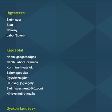
Ügyintézés
Élelmiszer
Állat
Növény
Labor/Egyéb
Kapcsolat
Nébih Igazgatóságok
Nébih Laboratóriumok
Kormányhivatalok
Sajtókapcsolat
Ügyfélszolgálat
Hatósági jogsegély
Élelmiszermentő Központ
Hírlevél feliratkozás
Gyakori kérdések