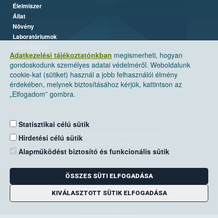
Élelmiszer
Állat
Növény
Laboratóriumok
Labor/Egyéb
Adatkezelési tájékoztatónkban
megismerheti, hogyan
gondoskodunk személyes adatai védelméről. Weboldalunk
cookie-kat (sütiket) használ a jobb felhasználói élmény
érdekében, melynek biztosításához kérjük, kattintson az
„Elfogadom” gombra.
Statisztikai célú sütik
Nemzeti Élelmiszerlánc-biztonsági Hivatal
Hirdetési célú sütik
Cím: 1024 Budapest, Keleti Károly utca. 24.
Alapműködést biztosító és funkcionális sütik
Levelezési cím: 1525 Budapest. Pf. 30.
ÖSSZES SÜTI ELFOGADÁSA
E-mail:
ugyfelszolgalat@nebih.gov.hu
Zöld szám: 06-80/263-244
KIVÁLASZTOTT SÜTIK ELFOGADÁSA
Telefon: 06-1/ 336-9000
Fax: 06-1/336-9479