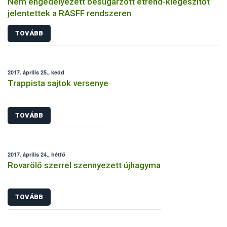
Nem engedélyezett besugárzott étrend-kiegészítőt
jelentettek a RASFF rendszeren
TOVÁBB
2017. április 25., kedd
Trappista sajtok versenye
TOVÁBB
2017. április 24., hétfő
Rovarölő szerrel szennyezett újhagyma
TOVÁBB