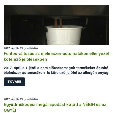
2017. április 27., csütörtök
Fontos változás az élelmiszer-automatákon elhelyezett
kötelező jelölésekben
2017. április 1-jétől a nem előrecsomagolt termékeket árusító
élelmiszer-automatákon is kötelező jelölni az allergén anyagok
A módosítás az előrecsomagolt termékeket (pl. csokoládék,
szendvicsek) kínáló gépeket nem érinti, ez esetben továbbra is
TOVÁBB
élelmiszerek csomagolásán találják meg a vásárlók az
információkat.
2017. április 27., csütörtök
Együttműködési megállapodást kötött a NÉBIH és az
OGYÉI