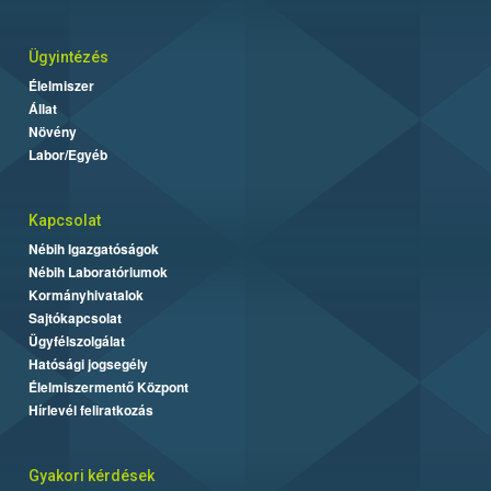
Ügyintézés
Élelmiszer
Állat
Növény
Labor/Egyéb
Kapcsolat
Nébih Igazgatóságok
Nébih Laboratóriumok
Kormányhivatalok
Sajtókapcsolat
Ügyfélszolgálat
Hatósági jogsegély
Élelmiszermentő Központ
Hírlevél feliratkozás
Gyakori kérdések