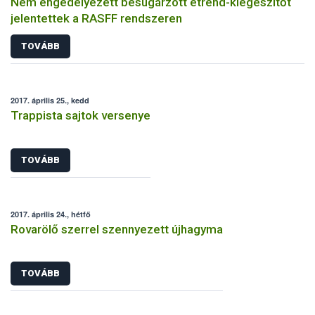
Nem engedélyezett besugárzott étrend-kiegészítőt
jelentettek a RASFF rendszeren
TOVÁBB
2017. április 25., kedd
Trappista sajtok versenye
TOVÁBB
2017. április 24., hétfő
Rovarölő szerrel szennyezett újhagyma
TOVÁBB