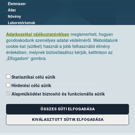
Élelmiszer
Állat
Növény
Laboratóriumok
Labor/Egyéb
Adatkezelési tájékoztatónkban
megismerheti, hogyan
gondoskodunk személyes adatai védelméről. Weboldalunk
cookie-kat (sütiket) használ a jobb felhasználói élmény
érdekében, melynek biztosításához kérjük, kattintson az
„Elfogadom” gombra.
Statisztikai célú sütik
Nemzeti Élelmiszerlánc-biztonsági Hivatal
Hirdetési célú sütik
Cím: 1024 Budapest, Keleti Károly utca. 24.
Alapműködést biztosító és funkcionális sütik
Levelezési cím: 1525 Budapest. Pf. 30.
ÖSSZES SÜTI ELFOGADÁSA
E-mail:
ugyfelszolgalat@nebih.gov.hu
Zöld szám: 06-80/263-244
KIVÁLASZTOTT SÜTIK ELFOGADÁSA
Telefon: 06-1/ 336-9000
Fax: 06-1/336-9479