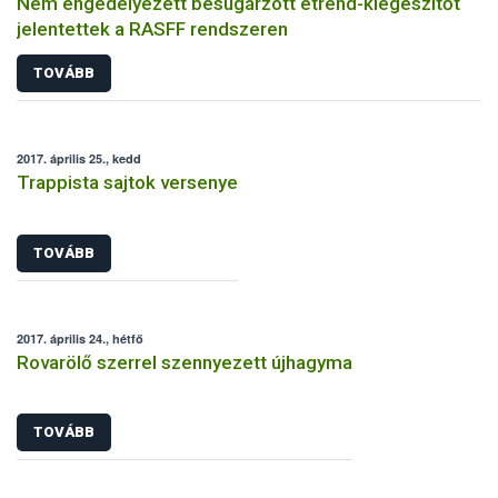
Nem engedélyezett besugárzott étrend-kiegészítőt
jelentettek a RASFF rendszeren
TOVÁBB
2017. április 25., kedd
Trappista sajtok versenye
TOVÁBB
2017. április 24., hétfő
Rovarölő szerrel szennyezett újhagyma
TOVÁBB