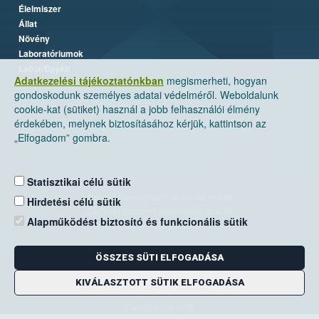
Élelmiszer
Állat
Növény
Laboratóriumok
Labor/Egyéb
Adatkezelési tájékoztatónkban
megismerheti, hogyan
gondoskodunk személyes adatai védelméről. Weboldalunk
cookie-kat (sütiket) használ a jobb felhasználói élmény
érdekében, melynek biztosításához kérjük, kattintson az
„Elfogadom” gombra.
Statisztikai célú sütik
Nemzeti Élelmiszerlánc-biztonsági Hivatal
Hirdetési célú sütik
Cím: 1024 Budapest, Keleti Károly utca. 24.
Alapműködést biztosító és funkcionális sütik
Levelezési cím: 1525 Budapest. Pf. 30.
ÖSSZES SÜTI ELFOGADÁSA
E-mail:
ugyfelszolgalat@nebih.gov.hu
Zöld szám: 06-80/263-244
KIVÁLASZTOTT SÜTIK ELFOGADÁSA
Telefon: 06-1/ 336-9000
Fax: 06-1/336-9479