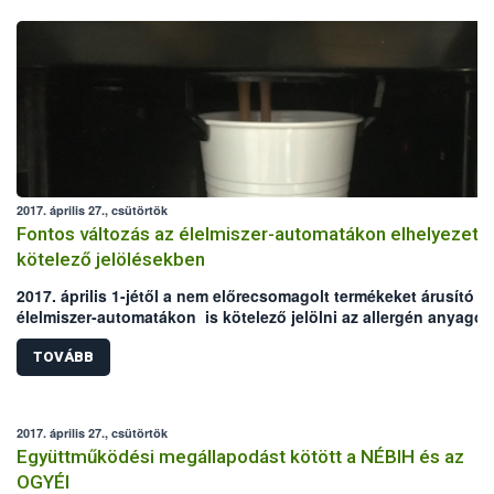
2017. április 27., csütörtök
Fontos változás az élelmiszer-automatákon elhelyezett
kötelező jelölésekben
2017. április 1-jétől a nem előrecsomagolt termékeket árusító
élelmiszer-automatákon is kötelező jelölni az allergén anyagok
A módosítás az előrecsomagolt termékeket (pl. csokoládék,
szendvicsek) kínáló gépeket nem érinti, ez esetben továbbra is
TOVÁBB
élelmiszerek csomagolásán találják meg a vásárlók az
információkat.
2017. április 27., csütörtök
Együttműködési megállapodást kötött a NÉBIH és az
OGYÉI