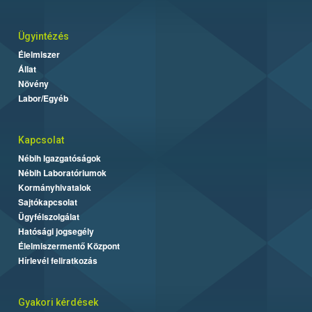
Ügyintézés
Élelmiszer
Állat
Növény
Labor/Egyéb
Kapcsolat
Nébih Igazgatóságok
Nébih Laboratóriumok
Kormányhivatalok
Sajtókapcsolat
Ügyfélszolgálat
Hatósági jogsegély
Élelmiszermentő Központ
Hírlevél feliratkozás
Gyakori kérdések