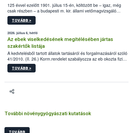
125 évvel ezelőtt 1901. július 15-én, költözött be – igaz, még
csak részben – a budapesti m. kir. állami vetőmagvizsgáló
állomás a Kis Rókus utca 15. szám alatti, Czigler Győző által
TOVÁBB >
tervezett új épületébe.
2026. július 6, hétfő
Az ebek viselkedésének megítélésében jártas
szakértők listája
A kedvtelésből tartott állatok tartásáról és forgalmazásáról szóló
41/2010. (II. 26.) Korm.rendelet szabályozza az eb okozta fizikai
sérülés, illetve ennek veszélye keletkezésekor felmerülő
TOVÁBB >
hatósági feladatokat, valamint a veszélyes eb tartását és annak
engedélyezését. Ezen eljárások során szükség esetén be kell
vonni az ebek viselkedésének megítélésében jártas szakértőt.
További növénygyógyászati kutatások
TOVÁBB