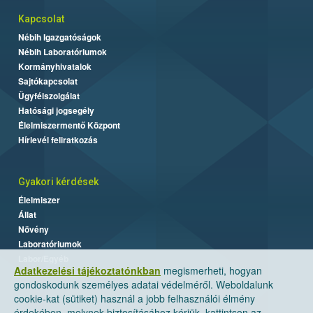
Kapcsolat
Nébih Igazgatóságok
Nébih Laboratóriumok
Kormányhivatalok
Sajtókapcsolat
Ügyfélszolgálat
Hatósági jogsegély
Élelmiszermentő Központ
Hírlevél feliratkozás
Gyakori kérdések
Élelmiszer
Állat
Növény
Laboratóriumok
Labor/Egyéb
Adatkezelési tájékoztatónkban
megismerheti, hogyan
gondoskodunk személyes adatai védelméről. Weboldalunk
cookie-kat (sütiket) használ a jobb felhasználói élmény
érdekében, melynek biztosításához kérjük, kattintson az