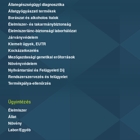
Állategészségügyi diagnosztika
Állatgyógyászati termékek
Borászat és alkoholos italok
Élelmiszer- és takarmánybiztonság
Élelmiszerlánc-biztonsági laborhálózat
Járványvédelem
Kiemelt ügyek, EUTR
Kockázatkezelés
Mezőgazdasági genetikai erőforrások
Növényvédelem
Nyilvántartási és Felügyeleti Díj
Rendszerszervezés és felügyelet
Termékpálya-ellenőrzés
Ügyintézés
Élelmiszer
Állat
Növény
Labor/Egyéb