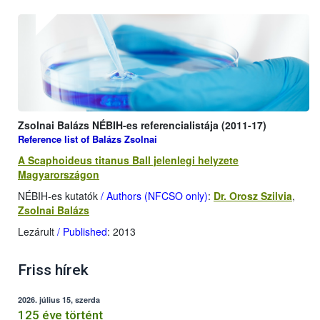
Zsolnai Balázs NÉBIH-es referencialistája (2011-17)
Reference list of Balázs Zsolnai
A Scaphoideus titanus Ball jelenlegi helyzete
Magyarországon
NÉBIH-es kutatók
/ Authors (NFCSO only)
:
Dr. Orosz Szilvia
,
Zsolnai Balázs
Lezárult
/ Published
: 2013
Friss hírek
2026. július 15, szerda
125 éve történt