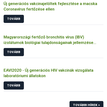
Új generációs vakcinajelöltek fejlesztése a macska
Coronavírus fertőzése ellen
TOVÁBB
Magyarországi fertőző bronchitis vírus (IBV)
izolátumok biológiai tulajdonságainak jellemzése
állatkísérletes és molekuláris biológiai eszközökkel
TOVÁBB
EAVI2020 - Új generációs HIV vakcinák vizsgálata
laboratóriumi állatokon
TOVÁBB
TOVÁBBI HÍREK >