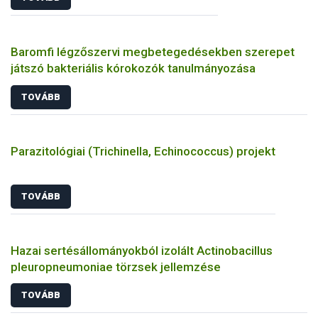
Baromfi légzőszervi megbetegedésekben szerepet
játszó bakteriális kórokozók tanulmányozása
TOVÁBB
Parazitológiai (Trichinella, Echinococcus) projekt
TOVÁBB
Hazai sertésállományokból izolált Actinobacillus
pleuropneumoniae törzsek jellemzése
TOVÁBB