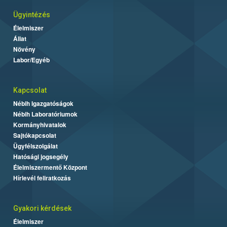
Ügyintézés
Élelmiszer
Állat
Növény
Labor/Egyéb
Kapcsolat
Nébih Igazgatóságok
Nébih Laboratóriumok
Kormányhivatalok
Sajtókapcsolat
Ügyfélszolgálat
Hatósági jogsegély
Élelmiszermentő Központ
Hírlevél feliratkozás
Gyakori kérdések
Élelmiszer