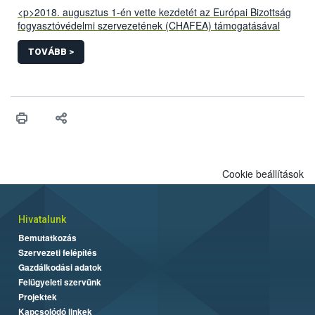
<p>2018. augusztus 1-én vette kezdetét az Európai Bizottság
fogyasztóvédelmi szervezetének (CHAFEA) támogatásával
megvalósuló RCR-EFSQ – CONS-CPC-JA 811235 kódszámú,
élelmiszerminőséggel foglalkozó, 3 éves fogyasztóvédelmi
TOVÁBB >
projektünk.&nbsp;</p>
Cookie beállítások
Hivatalunk
Bemutatkozás
Szervezeti felépítés
Gazdálkodási adatok
Felügyeleti szervünk
Projektek
Kapcsolódó linkek