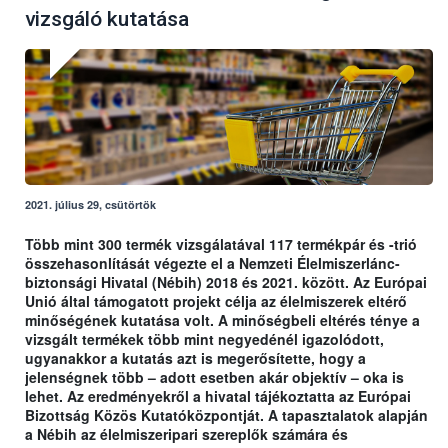
vizsgáló kutatása
2021. július 29, csütörtök
Több mint 300 termék vizsgálatával 117 termékpár és -trió
összehasonlítását végezte el a Nemzeti Élelmiszerlánc-
biztonsági Hivatal (Nébih) 2018 és 2021. között. Az Európai
Unió által támogatott projekt célja az élelmiszerek eltérő
minőségének kutatása volt. A minőségbeli eltérés ténye a
vizsgált termékek több mint negyedénél igazolódott,
ugyanakkor a kutatás azt is megerősítette, hogy a
jelenségnek több – adott esetben akár objektív – oka is
lehet. Az eredményekről a hivatal tájékoztatta az Európai
Bizottság Közös Kutatóközpontját. A tapasztalatok alapján
a Nébih az élelmiszeripari szereplők számára és