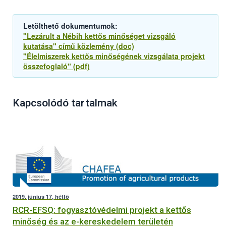
Letölthető dokumentumok:
"Lezárult a Nébih kettős minőséget vizsgáló
kutatása" című közlemény (doc)
"Élelmiszerek kettős minőségének vizsgálata projekt
összefoglaló" (pdf)
Kapcsolódó tartalmak
2019. június 17, hétfő
RCR-EFSQ: fogyasztóvédelmi projekt a kettős
minőség és az e-kereskedelem területén