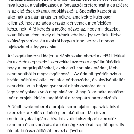
hivatkoztak a vállalkozások a fogyasztói preferenciára és ízlésre
is az eltérések okának indoklásaként. Speciális kategóriát
alkotnak a sajátmárkás termékek, amelyekre különösen
jellemző, hogy az adott ország igényeinek megfelelően
készülnek. A fő kérdés a jövőre nézve az, hogy mindezeket
számításba véve, mely eltérések lehetnek jogszerűek, illetve
szükségszerűek, és azokról hogyan lehet korrekt módon
tájékoztatni a fogyasztókat.
A vizsgálatsorozat idején a Nébih szakemberei az előállítókkal
és az érdekképviseleti szervekkel szorosan együttműködtek,
hogy a megállapításokat, azok okait komplex módon, több
szempontból is megvizsgálhassák. Az érintett gyártók szinte
kivétel nélkül nyitottak voltak a párbeszédre, és kinyilvánították
szándékukat a helyes gyakorlat alkalmazására és a
jogszabályoknak való megfelelésre. 3 cég 3 terméke esetében
már a projekt idején megtörtént a receptúra-harmonizáció.
A Nébih szakemberei a projekt során újabb tapasztalatokat
szereztek a kettős minőség témakörében. Mindezen
eredmények alapján a hivatal az élelmiszeripari szereplők
számára és bevonásával a jelenség kezelését segítő operatív
útmutató összeállítását tervezi a jövőben.