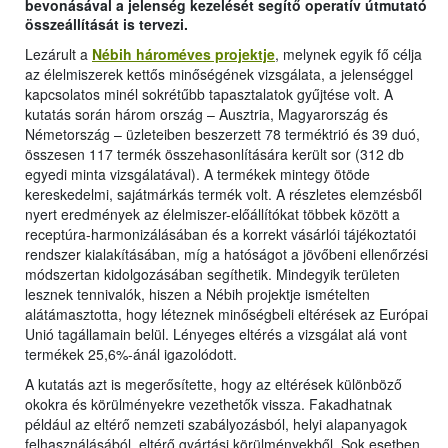
bevonásával a jelenség kezelését segítő operatív útmutató
összeállítását is tervezi.
Lezárult a
Nébih hároméves projektje
, melynek egyik fő célja
az élelmiszerek kettős minőségének vizsgálata, a jelenséggel
kapcsolatos minél sokrétűbb tapasztalatok gyűjtése volt. A
kutatás során három ország – Ausztria, Magyarország és
Németország – üzleteiben beszerzett 78 terméktrió és 39 duó,
összesen 117 termék összehasonlítására került sor (312 db
egyedi minta vizsgálatával). A termékek mintegy ötöde
kereskedelmi, sajátmárkás termék volt. A részletes elemzésből
nyert eredmények az élelmiszer-előállítókat többek között a
receptúra-harmonizálásában és a korrekt vásárlói tájékoztatói
rendszer kialakításában, míg a hatóságot a jövőbeni ellenőrzési
módszertan kidolgozásában segíthetik. Mindegyik területen
lesznek tennivalók, hiszen a Nébih projektje ismételten
alátámasztotta, hogy léteznek minőségbeli eltérések az Európai
Unió tagállamain belül. Lényeges eltérés a vizsgálat alá vont
termékek 25,6%-ánál igazolódott.
A kutatás azt is megerősítette, hogy az eltérések különböző
okokra és körülményekre vezethetők vissza. Fakadhatnak
például az eltérő nemzeti szabályozásból, helyi alapanyagok
felhasználásából, eltérő gyártási körülményekből. Sok esetben