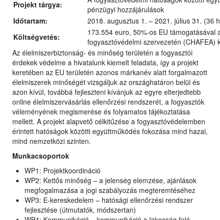
Projekt tárgya:
pénzügyi hozzájárulások
Időtartam:
2018. augusztus 1. – 2021. július 31. (3
173.554 euro, 50%-os EU támogatásával a
Költségvetés:
fogyasztóvédelmi szervezetén (CHAFEA) k
Az élelmiszerbiztonság- és minőség területén a fogyasztói
érdekek védelme a hivatalunk kiemelt feladata, így a projekt
keretében az EU területén azonos márkanév alatt forgalmazott
élelmiszerek minőségét vizsgáljuk az országhatáron belül és
azon kívül, továbbá fejleszteni kívánjuk az egyre elterjedtebb
online élelmiszervásárlás ellenőrzési rendszerét, a fogyasztók
véleményének megismerése és folyamatos tájékoztatása
mellett.​ A projekt alapvető célkitűzése a fogyasztóvédelemben
érintett hatóságok közötti együttműködés fokozása mind hazai,
mind nemzetközi szinten.
Munkacsoportok
WP1: Projektkoordináció
WP2: Kettős minőség – a jelenség elemzése, ajánlások
megfogalmazása a jogi szabályozás megteremtéséhez
WP3: E-kereskedelem – hatósági ellenőrzési rendszer
fejlesztése (útmutatók, módszertan)
WP4: Kommunikáció – kommunikáció a lakosság felé,