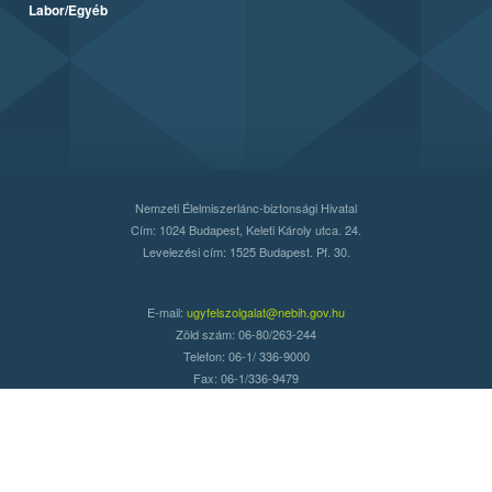
Labor/Egyéb
Nemzeti Élelmiszerlánc-biztonsági Hivatal
Cím: 1024 Budapest, Keleti Károly utca. 24.
Levelezési cím: 1525 Budapest. Pf. 30.
E-mail:
ugyfelszolgalat@nebih.gov.hu
Zöld szám: 06-80/263-244
Telefon: 06-1/ 336-9000
Fax: 06-1/336-9479