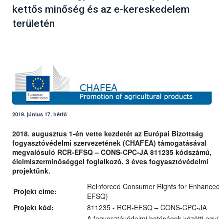
kettős minőség és az e-kereskedelem
területén
2019. június 17, hétfő
2018. augusztus 1-én vette kezdetét az Európai Bizottság
fogyasztóvédelmi szervezetének (CHAFEA) támogatásával
megvalósuló RCR-EFSQ – CONS-CPC-JA 811235 kódszámú,
élelmiszerminőséggel foglalkozó, 3 éves fogyasztóvédelmi
projektünk.
Reinforced Consumer Rights for Enhanced
Projekt címe:
EFSQ)
Projekt kód:
811235 - RCR-EFSQ – CONS-CPC-JA
A fogyasztóvédelmi hatóságok közötti együ