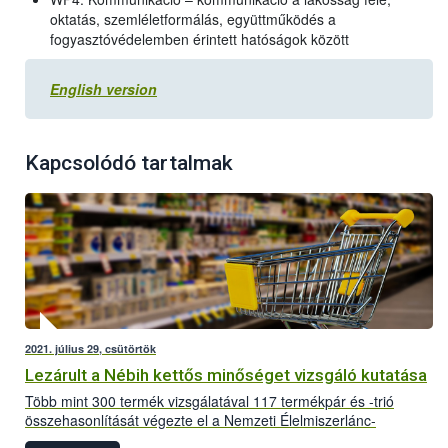
oktatás, szemléletformálás, együttműködés a
fogyasztóvédelemben érintett hatóságok között
English version
Kapcsolódó tartalmak
2021. július 29, csütörtök
Lezárult a Nébih kettős minőséget vizsgáló kutatása
Több mint 300 termék vizsgálatával 117 termékpár és -trió
összehasonlítását végezte el a Nemzeti Élelmiszerlánc-
biztonsági Hivatal (Nébih) 2018 és 2021. között. Az Európai