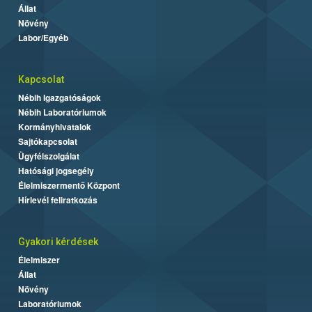
Állat
Növény
Labor/Egyéb
Kapcsolat
Nébih Igazgatóságok
Nébih Laboratóriumok
Kormányhivatalok
Sajtókapcsolat
Ügyfélszolgálat
Hatósági jogsegély
Élelmiszermentő Központ
Hírlevél feliratkozás
Gyakori kérdések
Élelmiszer
Állat
Növény
Laboratóriumok