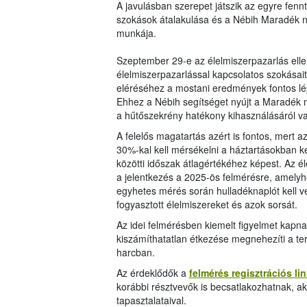
A javulásban szerepet játszik az egyre fen
szokások átalakulása és a Nébih Maradék né
munkája.
Szeptember 29-e az élelmiszerpazarlás ellen
élelmiszerpazarlással kapcsolatos szokásait,
eléréséhez a mostani eredmények fontos lép
Ehhez a Nébih segítséget nyújt a Maradék n
a hűtőszekrény hatékony kihasználásáról va
A felelős magatartás azért is fontos, mert 
30%-kal kell mérsékelni a háztartásokban 
közötti időszak átlagértékéhez képest. Az é
a jelentkezés a 2025-ös felmérésre, amelyhe
egyhetes mérés során hulladéknaplót kell ve
fogyasztott élelmiszereket és azok sorsát.
Az idei felmérésben kiemelt figyelmet kap
kiszámíthatatlan étkezése megnehezíti a terv
harcban.
Az érdeklődők a
felmérés regisztrációs li
korábbi résztvevők is becsatlakozhatnak, ak
tapasztalataival.