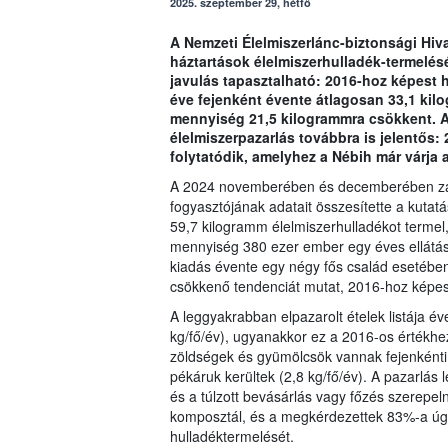
2025. szeptember 29, hétfő
A Nemzeti Élelmiszerlánc-biztonsági Hiva
háztartások élelmiszerhulladék-termelésé
javulás tapasztalható: 2016-hoz képest 
éve fejenként évente átlagosan 33,1 kil
mennyiség 21,5 kilogrammra csökkent. A
élelmiszerpazarlás továbbra is jelentős: 
folytatódik, amelyhez a Nébih már várja a
A 2024 novemberében és decemberében zajl
fogyasztójának adatait összesítette a kuta
59,7 kilogramm élelmiszerhulladékot terme
mennyiség 380 ezer ember egy éves ellátásá
kiadás évente egy négy fős család esetében
csökkenő tendenciát mutat, 2016-hoz képes
A leggyakrabban elpazarolt ételek listája év
kg/fő/év), ugyanakkor ez a 2016-os értékhez
zöldségek és gyümölcsök vannak fejenkénti
pékáruk kerültek (2,8 kg/fő/év). A pazarlás 
és a túlzott bevásárlás vagy főzés szerepeln
komposztál, és a megkérdezettek 83%-a úgy
hulladéktermelését.