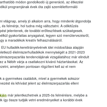
ntarthatóbb módon gondolkodó új generáció, az étkezési
lkül programjának évek óta zajló szemléletformáló
i világnap, amely jó alkalom arra, hogy mindenki átgondolja
 és felmérje, hol tudna még változtatni. A célkitűzés
ést jelentenek, de további erőfeszítések szükségesek.
élkül gyakorlatias anyagaival, legyen szó menütervezésről,
gy a maradékok kreatív felhasználásáról.
az EU hulladék-keretirányelvének idei módosítása alapján
keletkező élelmiszerhulladékok mennyiségét a 2021-2023
lelmiszerpazarlás tendenciájának vizsgálatához már elindult
z a Nébih várja a csatlakozni kívánó háztartásokat. Az
zetni, amelyben pontosan rögzíteni kell az el nem
nak a gyermekes családok, mivel a gyermekek sokszor
ezést és kihívást jelent az élelmiszerpazarlás elleni
nkjén
már jelentkezhetnek a 2025-ös felmérésre, melybe a
ik így össze tudják vetni eredményeiket a korábbi évek