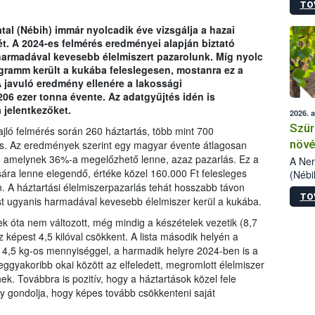
TO
kőris
jelen
tal (Nébih) immár nyolcadik éve vizsgálja a hazai
talál
t. A 2024-es felmérés eredményei alapján biztató
azono
harmadával kevesebb élelmiszert pazarolunk. Míg nyolc
folyta
ogramm került a kukába feleslegesen, mostanra ez a
intéz
 javuló eredmény ellenére a lakossági
össze
206 ezer tonna évente. Az adatgyűjtés idén is
érdek
 jelentkezőket.
2026. 
Szür
ó felmérés során 260 háztartás, több mint 700
növé
tás. Az eredmények szerint egy magyar évente átlagosan
l, amelynek 36%-a megelőzhető lenne, azaz pazarlás. Ez a
szől
A Nem
ra lenne elegendő, értéke közel 160.000 Ft felesleges
(Nébi
. A háztartási élelmiszerpazarlás tehát hosszabb távon
Klart
TO
módos
t ugyanis harmadával kevesebb élelmiszer kerül a kukába.
egész
ek óta nem változott, még mindig a készételek vezetik (8,7
felha
 képest 4,5 kilóval csökkent. A lista második helyén a
célja
 4,5 kg-os mennyiséggel, a harmadik helyre 2024-ben is a
lehet
leggyakoribb okai között az elfeledett, megromlott élelmiszer
Az Or
ek. Továbbra is pozitív, hogy a háztartások közel fele
felha
 gondolja, hogy képes tovább csökkenteni saját
terme