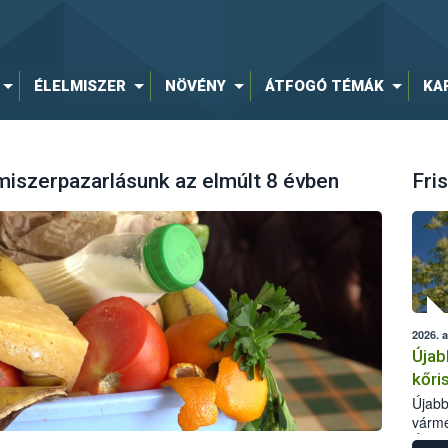
ÉLELMISZER
NÖVÉNY
ÁTFOGÓ TÉMÁK
KA
miszerpazarlásunk az elmúlt 8 évben
Fris
2026. 
Újab
kőri
Újabb
várme
Élelm