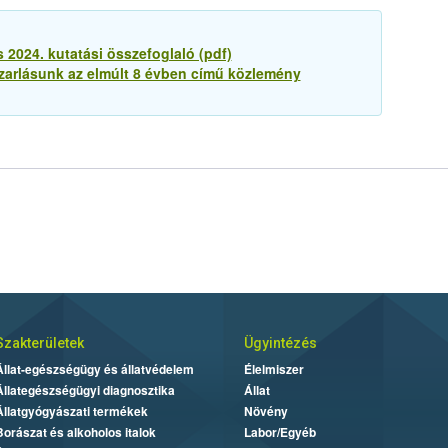
s 2024. kutatási összefoglaló (pdf)
zarlásunk az elmúlt 8 évben című közlemény
Szakterületek
Ügyintézés
Állat-egészségügy és állatvédelem
Élelmiszer
Állategészségügyi diagnosztika
Állat
Állatgyógyászati termékek
Növény
Borászat és alkoholos italok
Labor/Egyéb