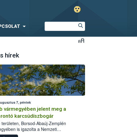
PCSOLAT
s hírek
augusztus 7, péntek
b vármegyében jelent meg a
srontó karcsúdíszbogár
 területen, Borsod-Abaúj-Zemplén
gyében is igazolta a Nemzeti
iszerlánc-biztonsági Hivatal (Nébih) a